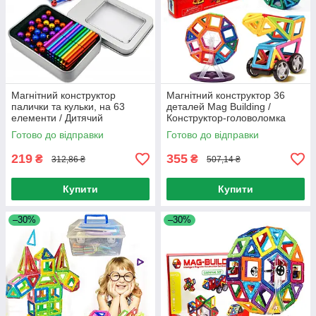
Магнітний конструктор
Магнітний конструктор 36
палички та кульки, на 63
деталей Mag Building /
елементи / Дитячий
Конструктор-головоломка
конструктор для розвитку на
для дітей / Конструктор на
Готово до відправки
Готово до відправки
магнітах
магнітах
219
355
₴
₴
312,86 ₴
507,14 ₴
Купити
Купити
–30%
–30%