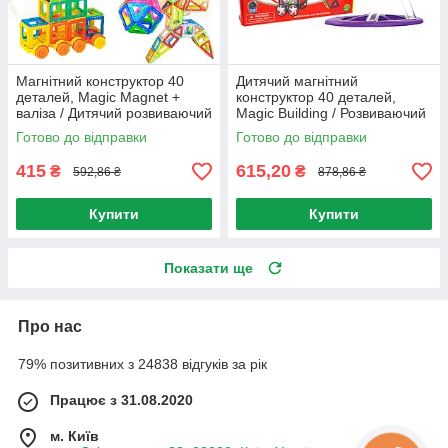
Магнітний конструктор 40
Дитячий магнітний
деталей, Magic Magnet +
конструктор 40 деталей,
валіза / Дитячий розвиваючий
Magic Building / Розвиваючий
конструктор-валіза для дітей
конструктор для дітей /
Готово до відправки
Готово до відправки
Конструктор 3D
415
615,20
₴
₴
592,86 ₴
878,86 ₴
Купити
Купити
Показати ще
Про нас
79% позитивних з 24838 відгуків за рік
Працює з 31.08.2020
м. Київ