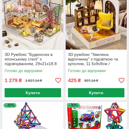
3D Румбокс "Будиночок в
3D румбокс "Хвилина
японському стилі" з
відпочинку" з підсвіткою та
підсвічуванням, 29х21х18.8
куполом, 11.5х9х9см /
см / 3D Інтер'єрний
Конструктор 3D / Інтер'єрний
Готово до відправки
Готово до відправки
конструктор / 3D-конструктор-
конструктор / Румбокс
румбокс
1 279
425
₴
₴
1 827,14 ₴
607,14 ₴
Купити
Купити
–30%
–30%