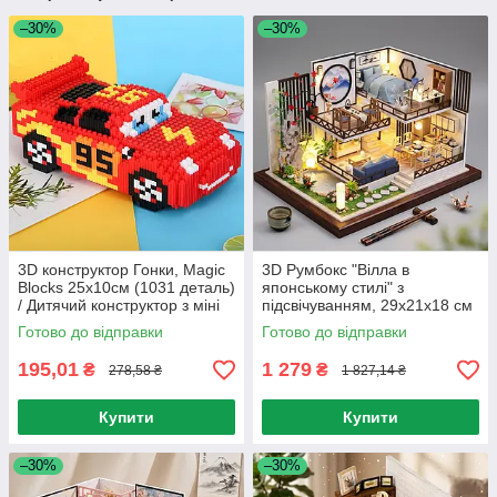
–30%
–30%
3D конструктор Гонки, Magic
3D Румбокс "Вілла в
Blocks 25х10см (1031 деталь)
японському стилі" з
/ Дитячий конструктор з міні
підсвічуванням, 29х21х18 см
блоків / Піксельний
/ Інтер'єрний конструктор /
Готово до відправки
Готово до відправки
конструктор 3Д
3D-конструктор
195,01
1 279
₴
₴
278,58 ₴
1 827,14 ₴
Купити
Купити
–30%
–30%