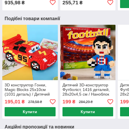
935,98
255,71
₴
₴
Подібні товари компанії
3D конструктор Гонки,
Дитячий 3D-конструктор
Дитя
Magic Blocks 25х10см
Футболіст, 1416 деталей,
Футб
(1031 деталь) / Дитячий
28х20х4,5 см / Наноблок
28х2
конструктор з міні блоків /
3д конструктори /
Нано
195,01
199
199
₴
₴
278,58 ₴
284,29 ₴
Піксельний конструктор 3Д
Конструктор для дітей
/ Ко
Купити
Купити
Акційні пропозиції та новинки