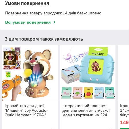
Умови повернення
Повернення товару впродовж 14 днів безкоштовно
Всі умови повернення
З цим товаром також замовляють
Ігровий тир для дітей
Інтерактивний планшет
Ігра
"Мишеня" Joy Acousto-
для вивчення англійської
14см
Optic Hamster 1970A /
мови з картками на 224
Фігу
Дитяча гра з бластером та
слова / Дитячі розвиваючі
Фігу
149
мішенню
картки
ігра