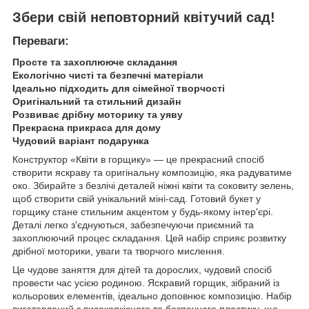
Збери свій неповторний квітучий сад!
Переваги:
Просте та захоплююче складання
Екологічно чисті та безпечні матеріали
Ідеально підходить для сімейної творчості
Оригінальний та стильний дизайн
Розвиває дрібну моторику та уяву
Прекрасна прикраса для дому
Чудовий варіант подарунка
Конструктор «Квіти в горщику» — це прекрасний спосіб
створити яскраву та оригінальну композицію, яка радуватиме
око. Збирайте з безлічі деталей ніжні квіти та соковиту зелень,
щоб створити свій унікальний міні-сад. Готовий букет у
горщику стане стильним акцентом у будь-якому інтер'єрі.
Деталі легко з'єднуються, забезпечуючи приємний та
захоплюючий процес складання. Цей набір сприяє розвитку
дрібної моторики, уваги та творчого мислення.
Це чудове заняття для дітей та дорослих, чудовий спосіб
провести час усією родиною. Яскравий горщик, зібраний із
кольорових елементів, ідеально доповнює композицію. Набір