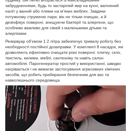
будинку. Він легко впорається із найскладнішими
забрудненнями, будь то застарілий жир на кухні, вапняний
наліт у ванній або плями на м'яких меблях. Завдяки
потужному струменю пари, він не тільки очищає, а й
дезінфікує поверхні, знищуючи бактерії та алергени, що
особливо важливо для сімей з маленькими дітьми та
алергіками.
Резервуар об'ємом 1.2 літра забезпечує тривалу роботу без
необхідності постійної дозаправки. У комплекті 8 насадок, які
дозволяють ефективно очищати різні поверхні: плитку, скло,
текстиль, килими, меблі, сантехніку та навіть салон
автомобіля. Парогенератор простий у використанні, швидко
нагрівається і не вимагає застосування агресивних хімічних
засобів, що робить прибирання безпечним для вас та
навколишнього середовища.