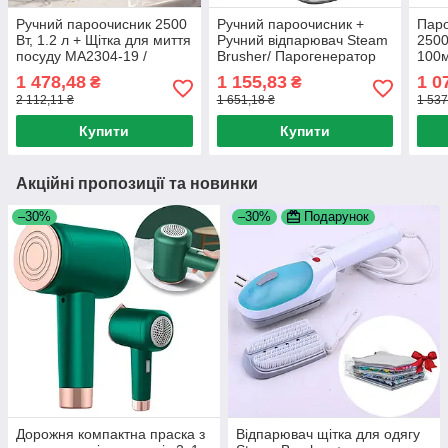
Ручний пароочисник 2500
Ручний пароочисник +
Паро
Вт, 1.2 л + Щітка для миття
Ручний відпарювач Steam
2500
посуду MA2304-19 /
Brusher/ Парогенератор
100м
Парогенератор для
портативний /
Паро
1 478,48
1 155,83
1 0
₴
₴
прибирання / Паровий
Пароочисник для дому
очи
2 112,11 ₴
1 651,18 ₴
1 537
очищувач
Купити
Купити
Акційні пропозиції та новинки
–30%
–30%
Подарунок
Дорожня компактна праска з
Відпарювач щітка для одягу