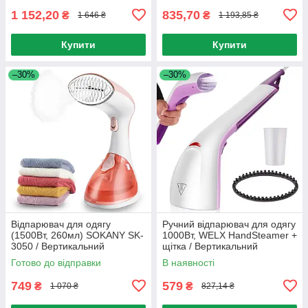
1 152,20
835,70
₴
₴
1 646 ₴
1 193,85 ₴
Купити
Купити
–30%
–30%
Відпарювач для одягу
Ручний відпарювач для одягу
(1500Вт, 260мл) SOKANY SK-
1000Вт, WELX HandSteamer +
3050 / Вертикальний
щітка / Вертикальний
пароочисник / Парова праска
пароочисник від мережі
Готово до відправки
В наявності
749
579
₴
₴
1 070 ₴
827,14 ₴