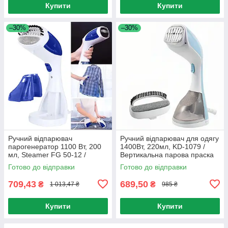
Купити
Купити
–30%
–30%
Ручний відпарювач
Ручний відпарювач для одягу
парогенератор 1100 Вт, 200
1400Вт, 220мл, KD-1079 /
мл, Steamer FG 50-12 /
Вертикальна парова праска
Вертикальна парова праска
для всіх типів тканини
Готово до відправки
Готово до відправки
для одягу
709,43
689,50
₴
₴
1 013,47 ₴
985 ₴
Купити
Купити