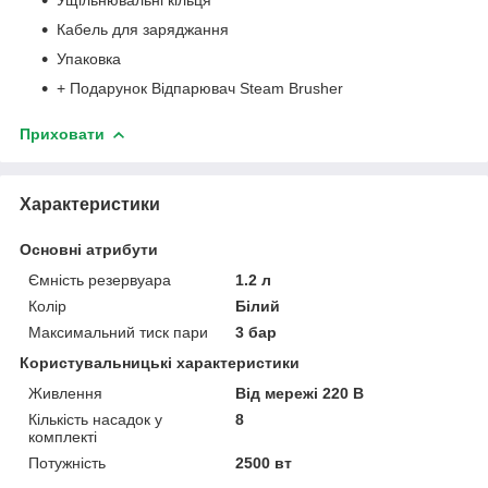
Ущільнювальні кільця
Кабель для заряджання
Упаковка
+ Подарунок Відпарювач Steam Brusher
Приховати
Характеристики
Основні атрибути
Ємність резервуара
1.2 л
Колір
Білий
Максимальний тиск пари
3 бар
Користувальницькі характеристики
Живлення
Від мережі 220 В
Кількість насадок у
8
комплекті
Потужність
2500 вт