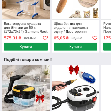
Багатоярусна сушарка
Щітка бритва для
Руч
для білизни до 50 кг
видалення катишок з
Hand
(172х73х64) Garment Rack
одягу / Двостороння
Пор
With Wheels / Складна
щітка-скребок для
маш
575,31
65,05
175
₴
₴
821,87 ₴
92,93 ₴
сушка для одягу та
видалення шерсті тварин
білизни
Купити
Купити
Подібні товари компанії