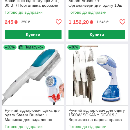
машинкою від ковтунців 2в1,
Steam Brusher +
30 Вт / Портативна дорожня
Органайзери для одягу 10шт
праска
EZSTAX / Парова праска
Готово до відправки
Готово до відправки
245
1 152,20
₴
₴
350 ₴
1 646 ₴
Купити
Купити
–30%
Подарунок
–30%
Ручний відпарювач щітка для
Ручний відпарювач для одягу
одягу Steam Brusher +
1500W SOKANY DF-019 /
Машинка для видалення
Вертикальна парова праска
катишок
для штор
Готово до відправки
Готово до відправки