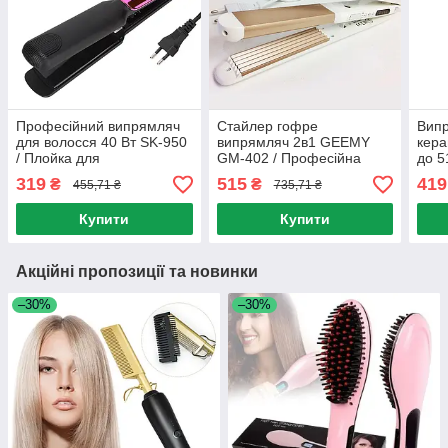
Професійний випрямляч
Стайлер гофре
Випр
для волосся 40 Вт SK-950
випрямляч 2в1 GEEMY
кера
/ Плойка для
GM-402 / Професійна
до 5
вирівнювання волосся /
плойка прасок для
для 
319
515
419
₴
₴
455,71 ₴
735,71 ₴
Стайлер для укладання
волосся
укла
волосся /
Купити
Купити
Акційні пропозиції та новинки
–30%
–30%