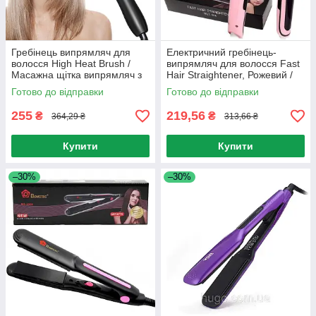
Гребінець випрямляч для
Електричний гребінець-
волосся High Heat Brush /
випрямляч для волосся Fast
Масажна щітка випрямляч з
Hair Straightener, Рожевий /
насадкою для випрямлення
Гребінець для випрямлення
Готово до відправки
Готово до відправки
волосся
255
219,56
₴
₴
364,29 ₴
313,66 ₴
Купити
Купити
–30%
–30%