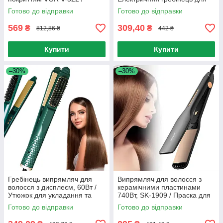
Плойка для вирівнювання
випрямлення волосся
Готово до відправки
Готово до відправки
волосся
569
309,40
₴
₴
812,86 ₴
442 ₴
Купити
Купити
–30%
–30%
Гребінець випрямляч для
Випрямляч для волосся з
волосся з дисплеєм, 60Вт /
керамічними пластинами
Утюжок для укладання та
740Вт, SK-1909 / Праска для
вирівнювання волосся
випрямлення волосся
Готово до відправки
Готово до відправки