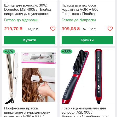
Щипці для волосся, 30W,
Праска для волосся
Domotec MS-4905 / Плойка
керамічна VGR V 506,
випрямляч для укладання
Фіолетова / Плойка
волосся з PTC нагрівачем
випрямляч для волосся /
Готово до відправки
Готово до відправки
Плойка для волосся
219,70
399,08
₴
₴
313,85 ₴
570,12 ₴
Купити
Купити
–30%
–30%
Професійна праска
Гребінець-випрямляч для
випрямляч з турмаліновим
волосся ASL 908 /
покриттям VGR V-522 /
Електричний гребінець для