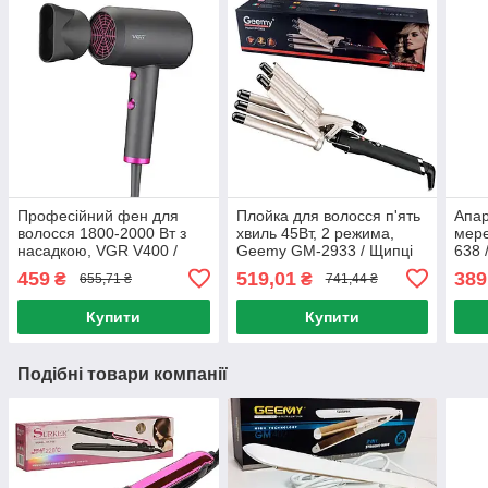
Професійний фен для
Плойка для волосся п'ять
Апар
волосся 1800-2000 Вт з
хвиль 45Вт, 2 режима,
мере
насадкою, VGR V400 /
Geemy GM-2933 / Щипці
638 
Потужний фен для
для завивки волосся з
воло
459
519,01
389
₴
₴
655,71 ₴
741,44 ₴
укладання волосся
регулюванням
дарс
температури
Купити
Купити
Подібні товари компанії