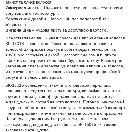
захист та блиск волосся.
Універсальність
– Підходить для всіх типів волосся завдяки
регулюванню температури.
Компактний дизайн
– Ідеальний для подорожей та
зберігання.
Вигідна ціна
– Чудова якість за доступною вартістю.
Представляємо вашій увазі прасок для випрямлення волосся
SK-15016 – ваш секрет бездоганно гладкого та сяючого
волосся! Ця праска поєднує в собі передові технології та
інтуїтивно зрозумілий дизайн, дозволяючи вам швидко та
ефективно випрямляти волосся будь-якого типу. Рівномірне
нагрівання пластин забезпечує дбайливий вплив на волосся,
мінімізуючи ризик пошкоджень та гарантуючи професійний
результат прямо у вас вдома.
SK-15016 оснащений [вкажіть ключові характеристики,
наприклад: регулювання температури, керамічне покриття,
функцію іонізації тощо], що дозволяє адаптувати його до
індивідуальних потреб вашого волосся. Ергономічна форма і
шнур, що обертається, забезпечують максимальний комфорт
при використанні, а елегантний дизайн робить цю праску не
тільки функціональним інструментом, але і стильним
аксесуаром для догляду за собою. З SK-15016 ви завжди
виглядатимете чудово!