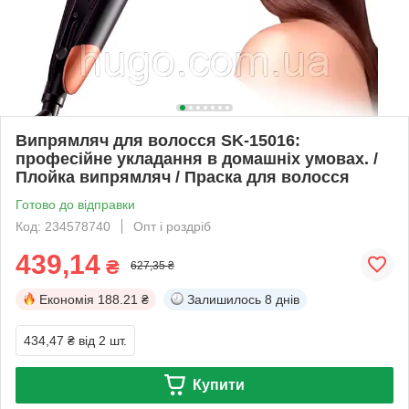
Випрямляч для волосся SK-15016:
професійне укладання в домашніх умовах. /
Плойка випрямляч / Праска для волосся
Готово до відправки
Код: 234578740
Опт і роздріб
439,14
₴
627,35 ₴
Економія
188.21 ₴
Залишилось
8 днів
434,47 ₴
від 2 шт.
Купити