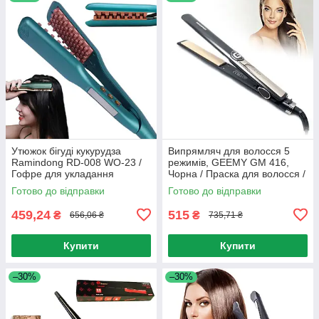
Утюжок бігуді кукурудза
Випрямляч для волосся 5
Ramindong RD-008 WO-23 /
режимів, GEEMY GM 416,
Гофре для укладання
Чорна / Праска для волосся /
волосся
Плойка для волосся
Готово до відправки
Готово до відправки
459,24
515
₴
₴
656,06 ₴
735,71 ₴
Купити
Купити
–30%
–30%