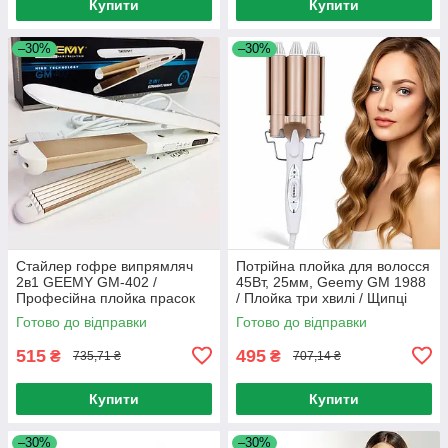
Купити
Купити
–30%
–30%
Стайлер гофре випрямляч
Потрійна плойка для волосся
2в1 GEEMY GM-402 /
45Вт, 25мм, Geemy GM 1988
Професійна плойка прасок
/ Плойка три хвилі / Щипці
для волосся
для створення хвиль
Готово до відправки
Готово до відправки
515
495
₴
₴
735,71 ₴
707,14 ₴
Купити
Купити
–30%
–30%