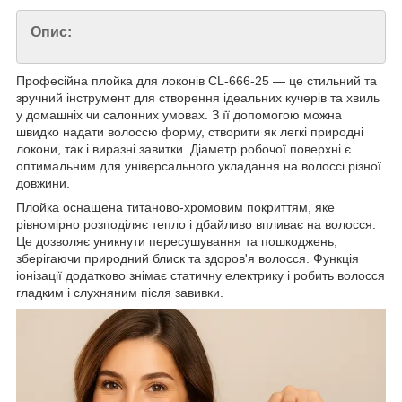
Опис:
Професійна плойка для локонів CL-666-25 — це стильний та
зручний інструмент для створення ідеальних кучерів та хвиль
у домашніх чи салонних умовах. З її допомогою можна
швидко надати волоссю форму, створити як легкі природні
локони, так і виразні завитки. Діаметр робочої поверхні є
оптимальним для універсального укладання на волоссі різної
довжини.
Плойка оснащена титаново-хромовим покриттям, яке
рівномірно розподіляє тепло і дбайливо впливає на волосся.
Це дозволяє уникнути пересушування та пошкоджень,
зберігаючи природний блиск та здоров'я волосся. Функція
іонізації додатково знімає статичну електрику і робить волосся
гладким і слухняним після завивки.