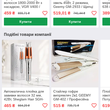
волосся 1800-2000 Вт з
хвиль 45Вт, 2 режима,
мере
насадкою, VGR V400 /
Geemy GM-2933 / Щипці
638 
Потужний фен для
для завивки волосся з
воло
459
519,01
389
₴
₴
655,71 ₴
741,44 ₴
укладання волосся
регулюванням
дарс
температури
Купити
Купити
Подібні товари компанії
Автоматична плойка для
Стайлер гофре
Плой
завивки волосся 32 мм,
випрямляч 2в1 GEEMY
хвил
42Вт, Sheglam Hair SGH-
GM-402 / Професійна
Поту
OTIC-01-32, Сірий /
плойка прасок для
укла
465
515
619
₴
₴
664,29 ₴
735,71 ₴
Стайлер для локонів /
волосся
Плой