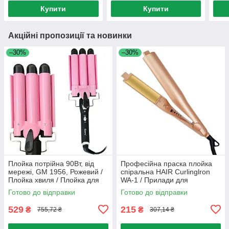
Плойка для локонів
Купити
Купити
Акційні пропозиції та новинки
–30%
–30%
Плойка потрійна 90Вт, від
Професійна праска плойка
мережі, GM 1956, Рожевий /
спіральна HAIR Curlinglron
Плойка хвиля / Плойка для
WA-1 / Прилади для
волосся / Щипці для завивки
укладання волосся
Готово до відправки
Готово до відправки
волосся
529
215
₴
₴
755,72 ₴
307,14 ₴