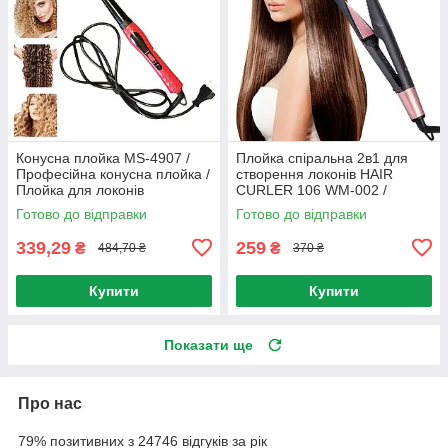
Конусна плойка MS-4907 /
Плойка спіральна 2в1 для
Професійна конусна плойка /
створення локонів HAIR
Плойка для локонів
CURLER 106 WM-002 /
Спіральний випрямляч для
Готово до відправки
Готово до відправки
волосся
339,29
259
₴
₴
484,70 ₴
370 ₴
Купити
Купити
Показати ще
Про нас
79% позитивних з 24746 відгуків за рік