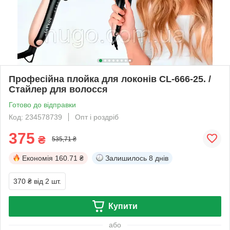
Професійна плойка для локонів CL-666-25. /
Стайлер для волосся
Готово до відправки
Код: 234578739
Опт і роздріб
375
₴
535,71 ₴
Економія
160.71 ₴
Залишилось
8 днів
370 ₴
від 2 шт.
Купити
або