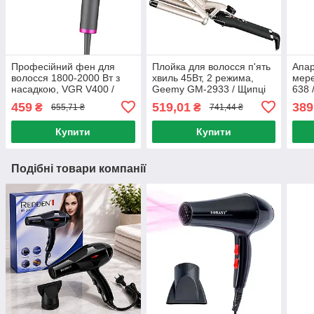
Професійний фен для
Плойка для волосся п'ять
Апар
волосся 1800-2000 Вт з
хвиль 45Вт, 2 режима,
мере
насадкою, VGR V400 /
Geemy GM-2933 / Щипці
638 
Потужний фен для
для завивки волосся з
воло
459
519,01
389
₴
₴
655,71 ₴
741,44 ₴
укладання волосся
регулюванням
дарс
температури
Купити
Купити
Подібні товари компанії