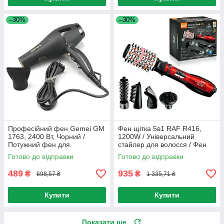
–30%
–30%
Професійний фен Gemei GM
Фен щітка 5в1 RAF R416,
1763, 2400 Вт, Чорний /
1200W / Універсальний
Потужний фен для
стайлер для волосся / Фен
укладання волосся / Фени
браш з насадками
Готово до відправки
Готово до відправки
для волосся
489
935
₴
₴
698,57 ₴
1 335,71 ₴
Купити
Купити
Показати ще