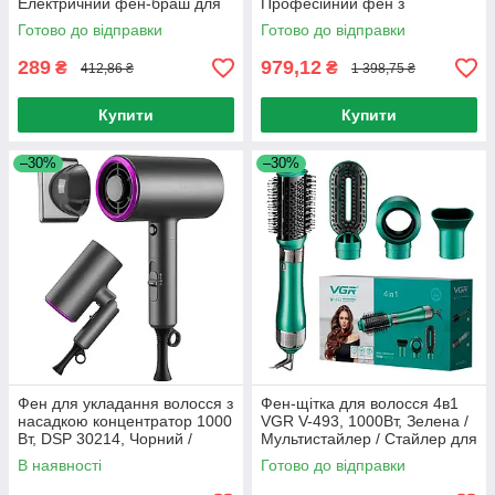
Електричний фен-браш для
Професійний фен з
укладання волосся /
насадками / Фен
Готово до відправки
Готово до відправки
Повітряний стайлер
професійний
289
979,12
₴
₴
412,86 ₴
1 398,75 ₴
Купити
Купити
–30%
–30%
Фен для укладання волосся з
Фен-щітка для волосся 4в1
насадкою концентратор 1000
VGR V-493, 1000Вт, Зелена /
Вт, DSP 30214, Чорний /
Мультистайлер / Стайлер для
Складний фен для волосся з
волосся / Фен-браш
В наявності
Готово до відправки
дифузором