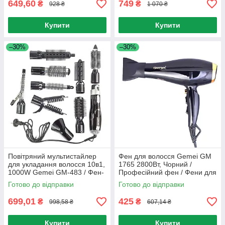
649,60
749
₴
₴
928 ₴
1 070 ₴
Купити
Купити
–30%
–30%
Повітряний мультистайлер
Фен для волосся Gemei GM
для укладання волосся 10в1,
1765 2800Вт, Чорний /
1000W Gemei GM-483 / Фен-
Професійний фен / Фени для
щітка
укладання волосся
Готово до відправки
Готово до відправки
699,01
425
₴
₴
998,58 ₴
607,14 ₴
Купити
Купити