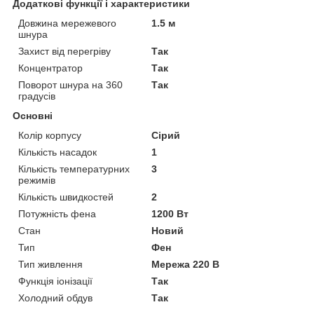
Додаткові функції і характеристики
Довжина мережевого
1.5 м
шнура
Захист від перегріву
Так
Концентратор
Так
Поворот шнура на 360
Так
градусів
Основні
Колір корпусу
Сірий
Кількість насадок
1
Кількість температурних
3
режимів
Кількість швидкостей
2
Потужність фена
1200 Вт
Стан
Новий
Тип
Фен
Тип живлення
Мережа 220 В
Функція іонізації
Так
Холодний обдув
Так