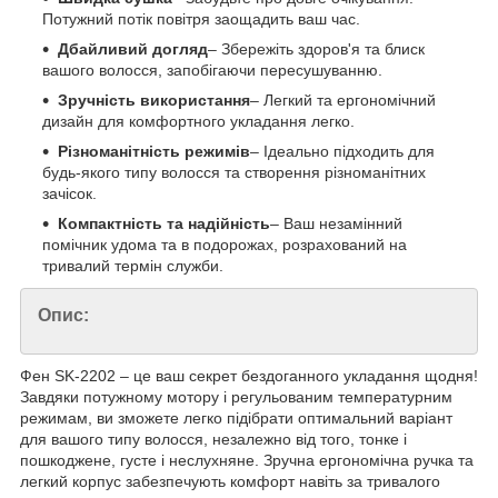
Потужний потік повітря заощадить ваш час.
Дбайливий догляд
– Збережіть здоров'я та блиск
вашого волосся, запобігаючи пересушуванню.
Зручність використання
– Легкий та ергономічний
дизайн для комфортного укладання легко.
Різноманітність режимів
– Ідеально підходить для
будь-якого типу волосся та створення різноманітних
зачісок.
Компактність та надійність
– Ваш незамінний
помічник удома та в подорожах, розрахований на
тривалий термін служби.
Опис:
Фен SK-2202 – це ваш секрет бездоганного укладання щодня!
Завдяки потужному мотору і регульованим температурним
режимам, ви зможете легко підібрати оптимальний варіант
для вашого типу волосся, незалежно від того, тонке і
пошкоджене, густе і неслухняне. Зручна ергономічна ручка та
легкий корпус забезпечують комфорт навіть за тривалого