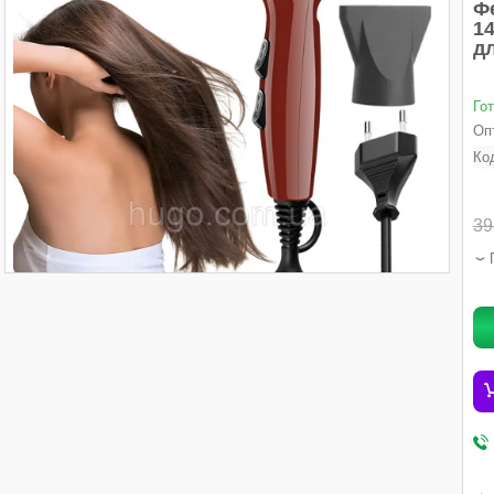
Фе
14
д
Го
Опт
Ко
39