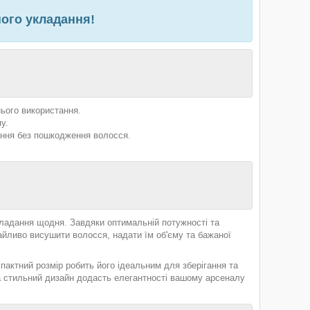
ного укладання!
ього використання.
у.
ання без пошкодження волосся.
кладання щодня. Завдяки оптимальній потужності та
йливо висушити волосся, надати їм об'єму та бажаної
актний розмір робить його ідеальним для зберігання та
 а стильний дизайн додасть елегантності вашому арсеналу