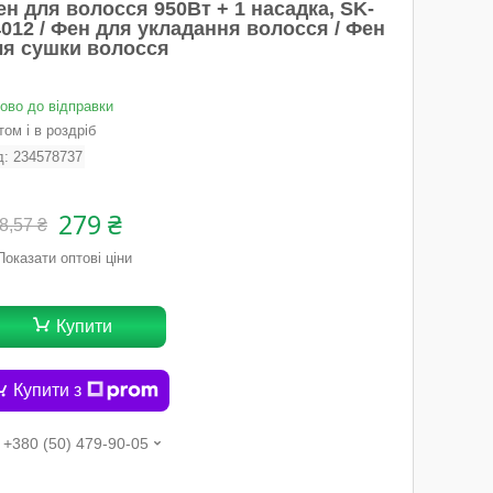
н для волосся 950Вт + 1 насадка, SK-
012 / Фен для укладання волосся / Фен
ля сушки волосся
тово до відправки
ом і в роздріб
д:
234578737
279 ₴
8,57 ₴
Показати оптові ціни
Купити
Купити з
+380 (50) 479-90-05