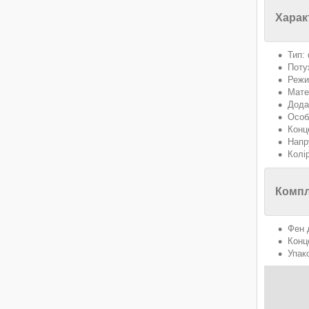
Харак
Тип:
Поту
Режи
Мате
Дода
Особ
Конц
Напр
Колі
Компл
Фен 
Конц
Упак