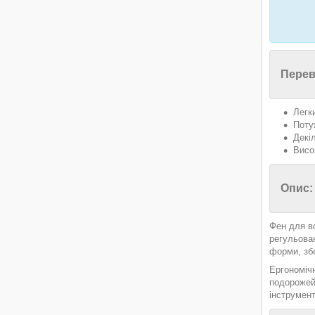
Перев
Легк
Поту
Декі
Висо
Опис:
Фен для в
регульова
форми, збе
Ергономічн
подорожей
інструмент