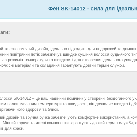
Фен SK-14012 - сила для ідеаль
аги:
ий та ергономічний дизайн, ідеально підходить для подорожей та домашн
жний повітряний потік забезпечує швидке сушіння волосся будь-якого тип
лька режимів температури та швидкості для створення ідеального уклад
коякісні матеріали та складання гарантують довгий термін служби.
олосся SK-14012 – це ваш надійний помічник у створенні бездоганного у
ним налаштуванням температури та швидкості, він дозволяє швидко і дба
рігаючи його здоров'я та блиск.
ий дизайн та зручна ручка забезпечують комфортне використання, а комп
. Міцний корпус та якісні компоненти гарантують довгий термін служби,
ів для краси.