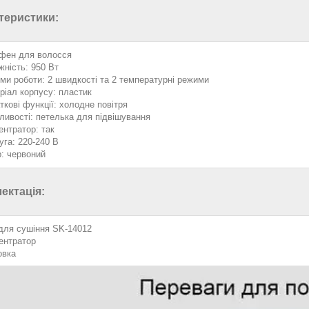
теристики:
 фен для волосся
жність: 950 Вт
ми роботи: 2 швидкості та 2 температурні режими
ріал корпусу: пластик
ткові функції: холодне повітря
ливості: петелька для підвішування
ентратор: так
уга: 220-240 В
р: червоний
ектація:
для сушіння SK-14012
ентратор
овка