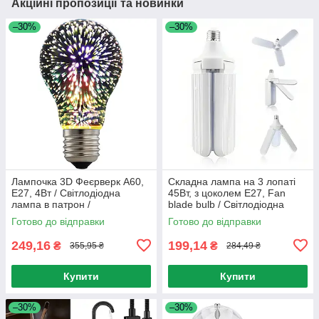
Акційні пропозиції та новинки
–30%
–30%
Лампочка 3D Феєрверк A60,
Складна лампа на 3 лопаті
Е27, 4Вт / Світлодіодна
45Вт, з цоколем E27, Fan
лампа в патрон /
blade bulb / Світлодіодна
Декоративна лед лампочка
лампочка / Led лампа
Готово до відправки
Готово до відправки
249,16
199,14
₴
₴
355,95 ₴
284,49 ₴
Купити
Купити
–30%
–30%