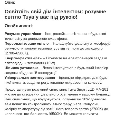
Опис
Освітліть свій дім інтелектом: розумне
світло Tuya у вас під рукою!
Особливості:
Розумне управління
– Контролюйте освітлення з будь-якої
точки світу за допомогою смартфона.
Персоналізоване світло
– Налаштуйте ідеальну атмосферу,
регулюючи колірну температуру від теплого до холодного
(2700–6500K).
Енергоефективність
– Економте на електроенергії завдяки
світлодіодній технології (10W).
Швидка установка
– Легко інтегрується в будь-який інтер'єр
завдяки вбудованій конструкції.
Універсальне застосування
– ідеально підходить для будь-
якої кімнати, завдяки регулюванню яскравості та кольору.
Представляємо розумний світильник Tuya Smart LED MA-281
– ключ до створення ідеального освітлення у вашому будинку.
Цей світильник, що вбудовується, потужністю 10W дозволяє
вам повністю контролювати атмосферу, налаштовуючи
колірну температуру від затишного теплого світла (2700K) до
холодного, що бадьорить (6500K). Ви можете керувати