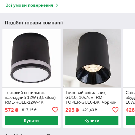
Всі умови повернення
Подібні товари компанії
Точковий світильник
Точковий світильник,
Світ
накладний 12W (8,5х8см)
GU10, 10х7см, RM-
вбуд
RML-ROLL-12W-4K,
TOPER-GU10-BK, Чорний
10W
Чорний / Світильник
/ Спот світильник /
4K-B
572
295
426
₴
₴
817,15 ₴
421,43 ₴
стельовий циліндр /
Світильник накладний
Точк
Накладний світлодіодний
світ
Купити
Купити
спот