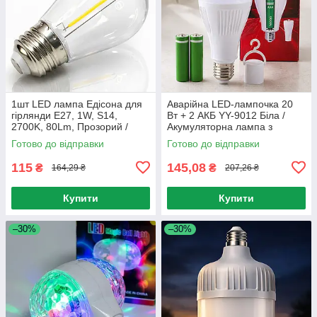
1шт LED лампа Едісона для
Аварійна LED-лампочка 20
гірлянди E27, 1W, S14,
Вт + 2 АКБ YY-9012 Біла /
2700K, 80Lm, Прозорий /
Акумуляторна лампа з
Лампа для гірлянди
гачком / Лампочка на
Готово до відправки
Готово до відправки
акумуляторах / Світлодіодна
лампочка
115
145,08
₴
₴
164,29 ₴
207,26 ₴
Купити
Купити
–30%
–30%