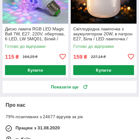
Диско лампа RGB LED Magic
Світлодіодна лампочка з
Ball 7W, E27, 220V, обертова,
акумулятором 20W, в патрон
6 LED, LW SMQ01, Білий /
Е27, Біла / LED лампочка /
Диско куля, лампа RGB для
Аварійне освітлення /
Готово до відправки
Готово до відправки
вечірки, свята
Автономна лампа
115
159
₴
₴
164,29 ₴
227,14 ₴
Купити
Купити
Показати ще
Про нас
79% позитивних з 24677 відгуків за рік
Працює з 31.08.2020
м. Київ