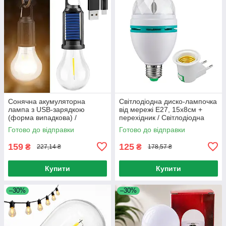
Сонячна акумуляторна
Світлодіодна диско-лампочка
лампа з USB-зарядкою
від мережі E27, 15х8см +
(форма випадкова) /
перехідник / Світлодіодна
Кемпінговий підвісний
лампа, що обертається /
Готово до відправки
Готово до відправки
світильник
Дискошар в патрон
159
125
₴
₴
227,14 ₴
178,57 ₴
Купити
Купити
–30%
–30%