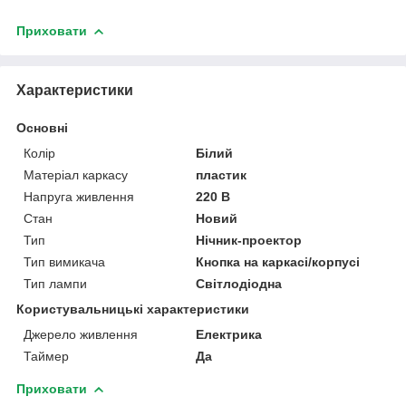
Приховати
Характеристики
Основні
Колір
Білий
Матеріал каркасу
пластик
Напруга живлення
220 В
Стан
Новий
Тип
Нічник-проектор
Тип вимикача
Кнопка на каркасі/корпусі
Тип лампи
Світлодіодна
Користувальницькі характеристики
Джерело живлення
Електрика
Таймер
Да
Приховати