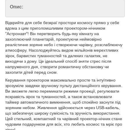
Опис:
Відкрийте для себе безкраї простори космосу прямо у себе
вдома з цим приголомшливим проектором-нічником
"Астронавт"! Він перетворить будь-яку кімнату на
захоплюючий планетарій, проектуючи неймовірно
реалістичне зоряне небо і створюючи чарівну, розслаблюючу
атмосферу. Насолоджуйтесь видом мільйонів мерехтливих
зірок, барвистих туманностей та далеких галактик, не
виходячи з дому. Це ідеальний спосіб зняти стрес після
напруженого дня, створити романтичну обстановку чи
захопити дітей перед сном.
Керування проектором максимально просте та інтуїтивно
зрозуміле завдяки зручному пульту дистанційного керування.
Ви зможете легко перемикати режими проекції, регулювати
яскравість зірок та туманностей, а також встановлювати
таймер автоматичного вимкнення, щоб спокійно заснути під
зоряним небом. Живлення здійснюється через USB-кабель,
що забезпечує широку сумісність та зручність використання.
Цей стильний, компактний та чарівний проектор-нічник стане
чудовим подарунком для всіх, хто любить космос та мріє про
зірок!