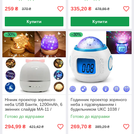
Нічний світильник
259
335,20
₴
₴
370 ₴
478,86 ₴
Купити
Купити
–30%
–30%
Нічник проектор зоряного
Годинник проектор зоряного
неба USB Бантік, 1200mAh, 6
неба з підсвічуванням і
змінних слайдів MA-11 /
будильником UKC 1038 /
Дитячий настільний нічник-
Дитячий музичний нічник
Готово до відправки
Готово до відправки
лампа
294,99
269,70
₴
₴
421,42 ₴
385,29 ₴