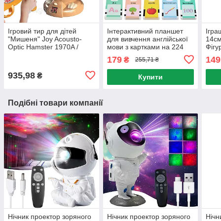
Ігровий тир для дітей
Інтерактивний планшет
Ігра
"Мишеня" Joy Acousto-
для вивчення англійської
14см
Optic Hamster 1970A /
мови з картками на 224
Фігу
Дитяча гра з бластером та
слова / Дитячі розвиваючі
Фігу
179
149
₴
255,71 ₴
мішенню
картки
ігра
935,98
₴
Купити
Подібні товари компанії
Нічник проектор зоряного
Нічник проектор зоряного
Нічн