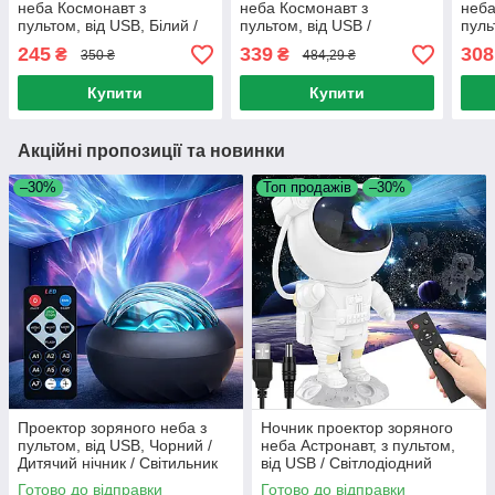
неба Космонавт з
неба Космонавт з
неба
пультом, від USB, Білий /
пультом, від USB /
пуль
Дитячий лазерний
Дитячий нічник зіркове
Дитя
245
339
308
₴
₴
350 ₴
484,29 ₴
проектор / LED нічник
небо / Нічник в кімнату
прое
Купити
Купити
Акційні пропозиції та новинки
–30%
Топ продажів
–30%
Проектор зоряного неба з
Ночник проектор зоряного
пультом, від USB, Чорний /
неба Астронавт, з пультом,
Дитячий нічник / Світильник
від USB / Світлодіодний
дитячий / Проектор-нічник /
дитячий нічник / LED лампа
Готово до відправки
Готово до відправки