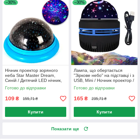
–30%
–30%
Нічник проектор зоряного
Лампа, що обертається
неба Star Master Dream,
"Зіркове небо" на підставці і з
Синій / Дитячий LED нічник,
USB, Mini / Ночник проектор /
що обертається, зоряне небо
Лампа нічне небо
Готово до відправки
Готово до відправки
109
165
₴
₴
155,71 ₴
235,71 ₴
Купити
Купити
Показати ще