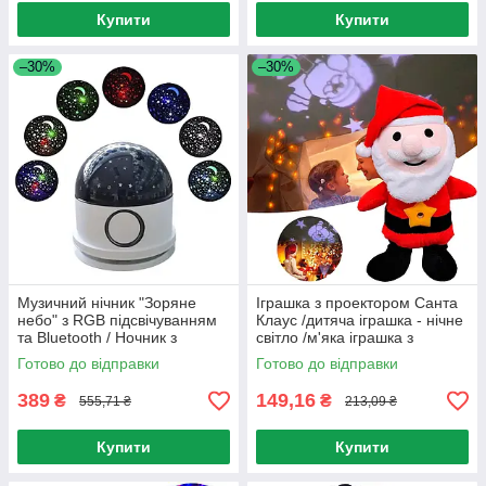
Купити
Купити
–30%
–30%
Музичний нічник "Зоряне
Іграшка з проектором Санта
небо" з RGB підсвічуванням
Клаус /дитяча іграшка - нічне
та Bluetooth / Ночник з
світло /м'яка іграшка з
проекцією / Світильник у
підсвічуванням
Готово до відправки
Готово до відправки
розетку
389
149,16
₴
₴
555,71 ₴
213,09 ₴
Купити
Купити