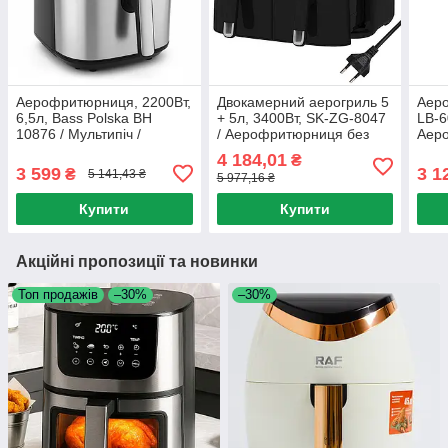
Аерофритюрниця, 2200Вт,
Двокамерний аерогриль 5
Аеро
6,5л, Bass Polska BH
+ 5л, 3400Вт, SK-ZG-8047
LB-6
10876 / Мультипіч /
/ Аерофритюрниця без
Аеро
Фритюрниця без олії /
олії / Мультипіч
4 184,01
₴
Аерогриль / Безмасляна
3 599
3 1
₴
5 141,43 ₴
5 977,16 ₴
фритюрниця
Купити
Купити
Акційні пропозиції та новинки
Топ продажів
–30%
–30%