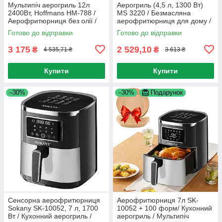
Мультипіч аерогриль 12л
Аерогриль (4,5 л, 1300 Вт)
2400Вт, Hoffmans HM-788 /
MS 3220 / Безмасляна
Аерофритюрниця без олії /
аерофритюрниця для дому /
Фритюрниця без олії
Мультипіч
Готово до відправки
Готово до відправки
3 175
2 529,10
₴
₴
4 535,71 ₴
3 613 ₴
Купити
Купити
–30%
–30%
Подарунок
Сенсорна аерофритюрниця
Аерофритюрниця 7л SK-
Sokany SK-10052, 7 л, 1700
10052 + 100 форм/ Кухонний
Вт / Кухонний аерогриль /
аерогриль / Мультипіч