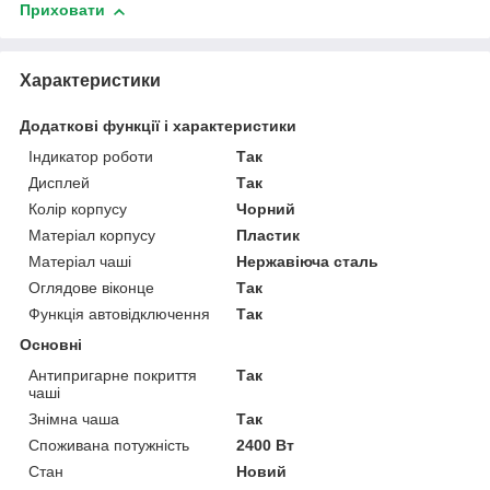
Приховати
Характеристики
Додаткові функції і характеристики
Індикатор роботи
Так
Дисплей
Так
Колір корпусу
Чорний
Матеріал корпусу
Пластик
Матеріал чаші
Нержавіюча сталь
Оглядове віконце
Так
Функція автовідключення
Так
Основні
Антипригарне покриття
Так
чаші
Знімна чаша
Так
Споживана потужність
2400 Вт
Стан
Новий