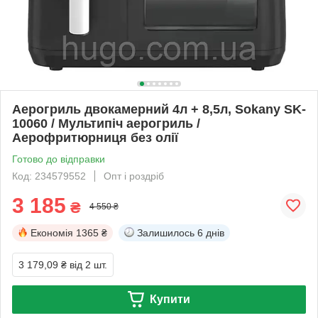
Аерогриль двокамерний 4л + 8,5л, Sokany SK-
10060 / Мультипіч аерогриль /
Аерофритюрниця без олії
Готово до відправки
Код: 234579552
Опт і роздріб
3 185
₴
4 550 ₴
Економія
1365 ₴
Залишилось
6 днів
3 179,09 ₴
від 2 шт.
Купити