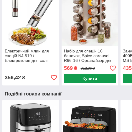
Електричний млин для
Набір для спецій 16
Зан
спецій NJ-519 /
баночок, Spice carousel
400В
Електромлин для солі,
R66-16 / Органайзер для
MS 5
перцю на батарейках /
спецій на обертовій
подр
569
435
₴
812,86 ₴
Електросільниця
підставці / Карусель для
бле
спецій
356,42
₴
Купити
Подібні товари компанії