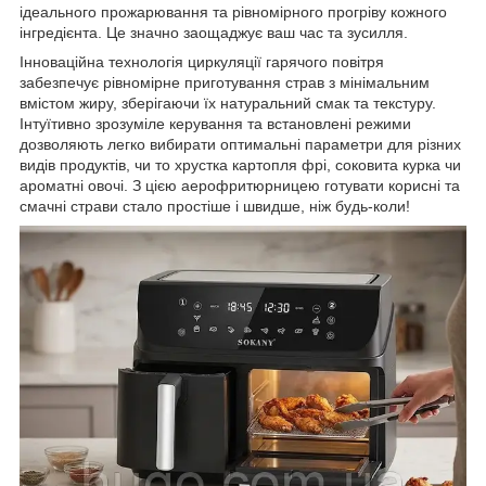
ідеального прожарювання та рівномірного прогріву кожного
інгредієнта. Це значно заощаджує ваш час та зусилля.
Інноваційна технологія циркуляції гарячого повітря
забезпечує рівномірне приготування страв з мінімальним
вмістом жиру, зберігаючи їх натуральний смак та текстуру.
Інтуїтивно зрозуміле керування та встановлені режими
дозволяють легко вибирати оптимальні параметри для різних
видів продуктів, чи то хрустка картопля фрі, соковита курка чи
ароматні овочі. З цією аерофритюрницею готувати корисні та
смачні страви стало простіше і швидше, ніж будь-коли!