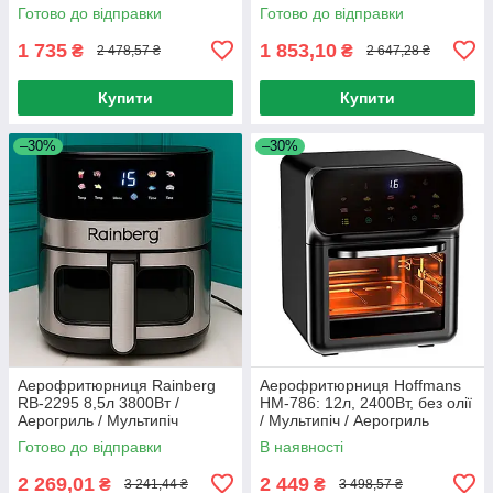
Мультипіч
Готово до відправки
Готово до відправки
1 735
1 853,10
₴
₴
2 478,57 ₴
2 647,28 ₴
Купити
Купити
–30%
–30%
Аерофритюрниця Rainberg
Аерофритюрниця Hoffmans
RB-2295 8,5л 3800Вт /
HM-786: 12л, 2400Вт, без олії
Аерогриль / Мультипіч
/ Мультипіч / Аерогриль
Готово до відправки
В наявності
2 269,01
2 449
₴
₴
3 241,44 ₴
3 498,57 ₴