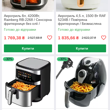
Аерогриль 8л, 4200Вт,
Аерогриль 4,5 л, 1500 Вт RAF
Rainberg RB-2268 / Сенсорна
5234B / Повітряна
фритюрниця без олії /
фритюрниця / Безмасляна
Мультипіч / Аерофритюрниця
аерофритюрниця
Готово до відправки
Готово до відправки
1 769,38
1 835,66
₴
₴
2 527,68 ₴
2 622,37 ₴
Купити
Купити
–30%
–30%