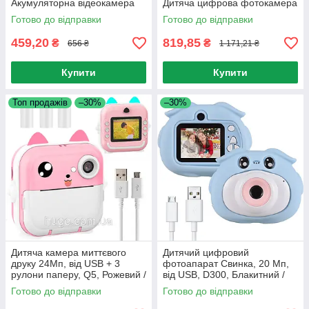
Акумуляторна відеокамера
Дитяча цифрова фотокамера
для дітей / Цифрова міні
/ Дитячий цифровий
Готово до відправки
Готово до відправки
камера
фотоапарат
459,20
819,85
₴
₴
656 ₴
1 171,21 ₴
Купити
Купити
Топ продажів
–30%
–30%
Дитяча камера миттєвого
Дитячий цифровий
друку 24Мп, від USB + 3
фотоапарат Свинка, 20 Мп,
рулони паперу, Q5, Рожевий /
від USB, D300, Блакитний /
Камера моментального друку
Фотокамера дитяча /
Готово до відправки
Готово до відправки
Фотоапарат для дітей