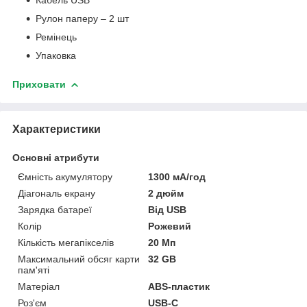
Кабель USB
Рулон паперу – 2 шт
Ремінець
Упаковка
Приховати
Характеристики
Основні атрибути
Ємність акумулятору
1300 мА/год
Діагональ екрану
2 дюйм
Зарядка батареї
Від USB
Колір
Рожевий
Кількість мегапікселів
20 Мп
Максимальний обсяг карти
32 GB
пам'яті
Матеріал
ABS-пластик
Роз'єм
USB-C