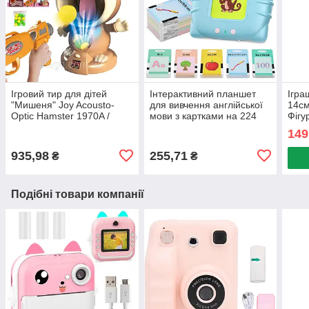
Ігровий тир для дітей
Інтерактивний планшет
Ігра
"Мишеня" Joy Acousto-
для вивчення англійської
14см
Optic Hamster 1970A /
мови з картками на 224
Фігу
Дитяча гра з бластером та
слова / Дитячі розвиваючі
Фігу
149
мішенню
картки
ігра
935,98
255,71
₴
₴
Подібні товари компанії