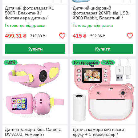
Дитячий фотоапарат XL
Дитячий цифровий
500R, Блакитний /
фотоапарат 20МП, від USB,
Фотокамера дитяча /
X900 Rabbit, Блакитний /
Цифровий фотоапарат
Фотокамера для дітей із
Готово до відправки
Готово до відправки
селфі-камерою та відео
499,31
415
₴
₴
713,30 ₴
592,86 ₴
Купити
Купити
–30%
Топ продажів
–30%
Дитяча камера Kids Camera
Дитяча камера миттєвого
DV-A100, Рожевий /
друку + 1 термопапір /