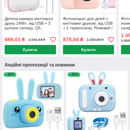
Дитяча камера миттєвого
Фотоапарат для дітей з
Фот
друку 24Мп, від USB + 3
миттєвим друком, від USB
моме
рулони паперу, Q5,
+ 1 термопапір, Рожевий /
селф
Рожевий / Камера
Дитяча фотокамера /
руло
1 0
моментального друку
Фотоапарат дитячий
фото
869,01
875,04
₴
₴
1 241,44 ₴
1 250,06 ₴
1 565
мом
Купити
Купити
Акційні пропозиції та новинки
–30%
–30%