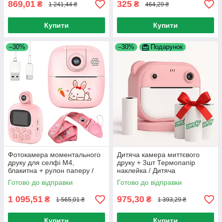
869,01
325
₴
₴
1 241,44 ₴
464,29 ₴
Купити
Купити
–30%
–30%
Подарунок
Фотокамера моментального
Дитяча камера миттєвого
друку для селфі M4,
друку + 3шт Термопапір
блакитна + рулон паперу /
наклейка / Дитяча
Дитячий фотоапарат з
фотокамера / Дитячий
Готово до відправки
Готово до відправки
моментальним друком
фотоапарат
1 095,51
975,30
₴
₴
1 565,01 ₴
1 393,29 ₴
Купити
Купити