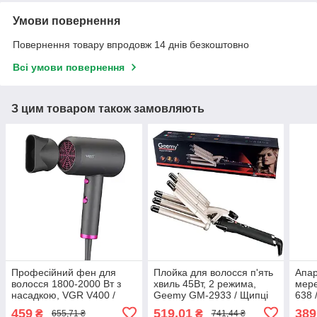
Умови повернення
Повернення товару впродовж 14 днів безкоштовно
Всі умови повернення
З цим товаром також замовляють
Професійний фен для
Плойка для волосся п'ять
Апар
волосся 1800-2000 Вт з
хвиль 45Вт, 2 режима,
мере
насадкою, VGR V400 /
Geemy GM-2933 / Щипці
638 
Потужний фен для
для завивки волосся з
воло
459
519,01
389
₴
₴
655,71 ₴
741,44 ₴