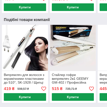
укладання волосся
регулюванням
дарс
температури
Купити
Купити
Подібні товари компанії
Випрямляч для волосся з
Стайлер гофре
Випр
керамічними пластинами
випрямляч 2в1 GEEMY
кера
до 510°, SK-1928 / Щипці
GM-402 / Професійна
мере
для волосся / Праска для
плойка прасок для
Біли
419
515
445
₴
₴
598,57 ₴
735,71 ₴
укладання волосся
волосся
воло
Купити
Купити