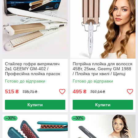
Стайлер гофре випрямляч
Потрійна плойка для волосся
2в1 GEEMY GM-402 /
45Вт, 25мм, Geemy GM 1988
Професійна плойка прасок
/ Плойка три хвилі / Щипці
для волосся
для створення хвиль
Готово до відправки
Готово до відправки
515
495
₴
₴
735,71 ₴
707,14 ₴
Купити
Купити
–30%
–30%