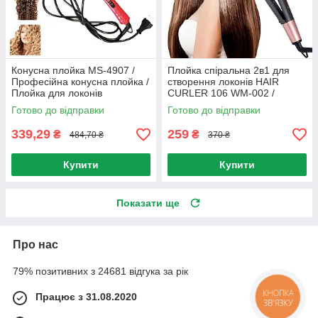
Конусна плойка MS-4907 /
Плойка спіральна 2в1 для
Професійна конусна плойка /
створення локонів HAIR
Плойка для локонів
CURLER 106 WM-002 /
Спіральний випрямляч для
Готово до відправки
Готово до відправки
волосся
339,29
259
₴
₴
484,70 ₴
370 ₴
Купити
Купити
Показати ще
Про нас
79% позитивних з 24681 відгука за рік
Працює з 31.08.2020
КНОПКА
ЗВ'ЯЗКУ