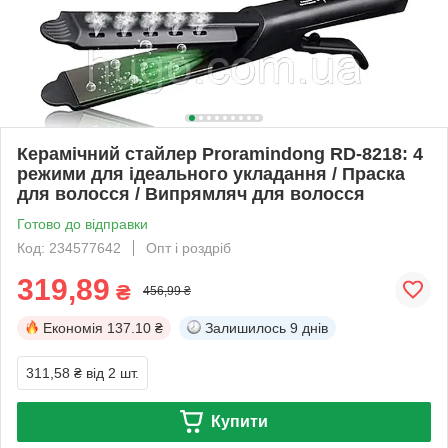
Керамічний стайлер Proramindong RD-8218: 4
режими для ідеального укладання / Праска
для волосся / Випрямляч для волосся
Готово до відправки
Код: 234577642
Опт і роздріб
319,89
₴
456,99 ₴
Економія
137.10 ₴
Залишилось
9 днів
311,58 ₴
від 2 шт.
Купити