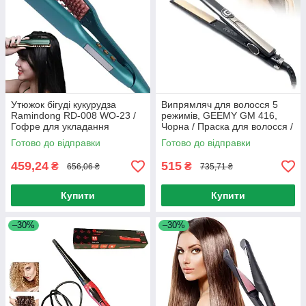
Утюжок бігуді кукурудза
Випрямляч для волосся 5
Ramindong RD-008 WO-23 /
режимів, GEEMY GM 416,
Гофре для укладання
Чорна / Праска для волосся /
волосся
Плойка для волосся
Готово до відправки
Готово до відправки
459,24
515
₴
₴
656,06 ₴
735,71 ₴
Купити
Купити
–30%
–30%