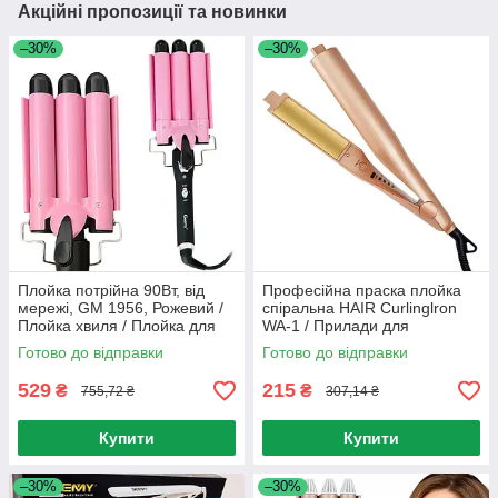
Акційні пропозиції та новинки
–30%
–30%
Плойка потрійна 90Вт, від
Професійна праска плойка
мережі, GM 1956, Рожевий /
спіральна HAIR Curlinglron
Плойка хвиля / Плойка для
WA-1 / Прилади для
волосся / Щипці для завивки
укладання волосся
Готово до відправки
Готово до відправки
волосся
529
215
₴
₴
755,72 ₴
307,14 ₴
Купити
Купити
–30%
–30%