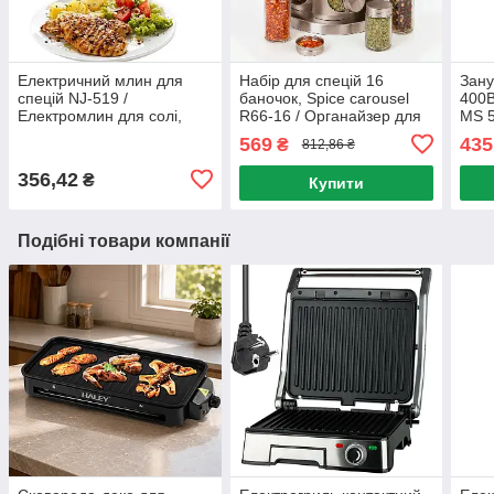
Електричний млин для
Набір для спецій 16
Зан
спецій NJ-519 /
баночок, Spice carousel
400В
Електромлин для солі,
R66-16 / Органайзер для
MS 5
перцю на батарейках /
спецій на обертовій
подр
569
435
₴
812,86 ₴
Електросільниця
підставці / Карусель для
бле
спецій
356,42
₴
Купити
Подібні товари компанії