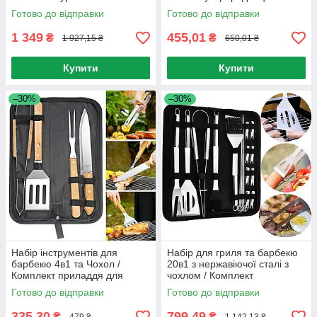
Електрошашличниця
вафельниці
Готово до відправки
Готово до відправки
1 349
455,01
₴
₴
1 927,15 ₴
650,01 ₴
Купити
Купити
–30%
–30%
Набір інструментів для
Набір для гриля та барбекю
барбекю 4в1 та Чохол /
20в1 з нержавіючої сталі з
Комплект приладдя для
чохлом / Комплект
гриля (лопатка, щипці, вилка,
інструментів для шашлику
Готово до відправки
Готово до відправки
ніж)
335,30
799,49
₴
₴
479 ₴
1 142,13 ₴