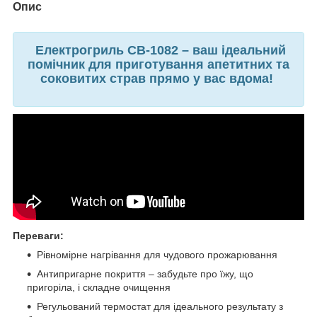
Опис
Електрогриль СВ-1082 – ваш ідеальний
помічник для приготування апетитних та
соковитих страв прямо у вас вдома!
Переваги:
Рівномірне нагрівання для чудового прожарювання
Антипригарне покриття – забудьте про їжу, що
пригоріла, і складне очищення
Регульований термостат для ідеального результату з