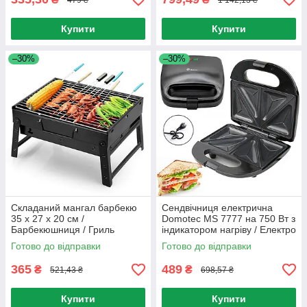
Купити
Купити
–30%
–30%
Складаний мангал барбекю
Сендвічниця електрична
35 x 27 x 20 см /
Domotec MS 7777 на 750 Вт з
Барбекюшниця / Гриль
індикатором нагріву / Електро
вуличний
бутербродниця гриль
Готово до відправки
Готово до відправки
365
489
₴
₴
521,43 ₴
698,57 ₴
Купити
Купити