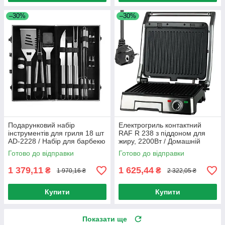
–30%
–30%
Подарунковий набір
Електрогриль контактний
інструментів для гриля 18 шт
RAF R 238 з піддоном для
AD-2228 / Набір для барбекю
жиру, 2200Вт / Домашній
/ Набір для мангала
гриль-прес
Готово до відправки
Готово до відправки
1 379,11
1 625,44
₴
₴
1 970,16 ₴
2 322,05 ₴
Купити
Купити
Показати ще