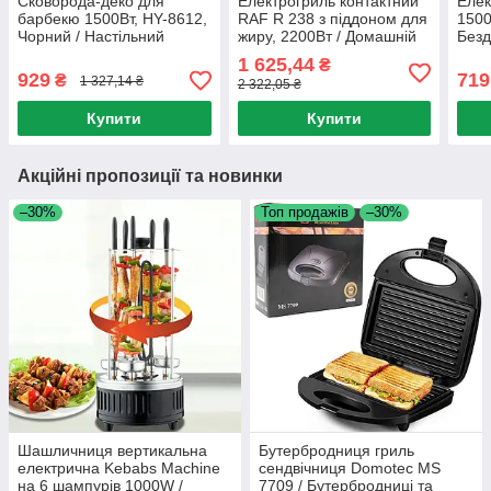
Сковорода-деко для
Електрогриль контактний
Елек
барбекю 1500Вт, HY-8612,
RAF R 238 з піддоном для
1500
Чорний / Настільний
жиру, 2200Вт / Домашній
Безд
електрогриль відкритий /
гриль-прес
Наст
1 625,44
₴
Бездимний гриль
відк
929
719
₴
1 327,14 ₴
2 322,05 ₴
Купити
Купити
Акційні пропозиції та новинки
–30%
Топ продажів
–30%
Шашличниця вертикальна
Бутербродниця гриль
електрична Kebabs Machine
сендвічниця Domotec MS
на 6 шампурів 1000W /
7709 / Бутербродниці та