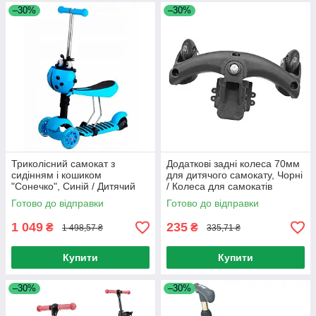
–30%
–30%
Триколісний самокат з
Додаткові задні колеса 70мм
сидінням і кошиком
для дитячого самокату, Чорні
"Сонечко", Синій / Дитячий
/ Колеса для самокатів
самокат / Самокат для дітей
Готово до відправки
Готово до відправки
1 049
235
₴
₴
1 498,57 ₴
335,71 ₴
Купити
Купити
–30%
–30%