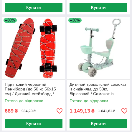
Купити
Купити
–30%
–30%
Підлітковий червоний
Дитячий триколісний самокат
Пенніборд (до 50 кг, 56x15
із сидінням, до 50кг,
см) / Дитячий скейтборд /
Бірюзовий / Самокат із
Пенні борд / Скейт
батьківською ручкою /
Готово до відправки
Готово до відправки
Дитячий самокат із кошиком
689
1 149,13
₴
₴
984,29 ₴
1 641,61 ₴
Купити
Купити