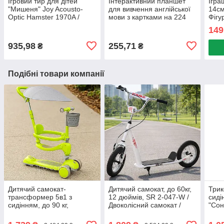
Ігровий тир для дітей
Інтерактивний планшет
Ігра
"Мишеня" Joy Acousto-
для вивчення англійської
14см
Optic Hamster 1970A /
мови з картками на 224
Фігу
Дитяча гра з бластером та
слова / Дитячі розвиваючі
Фігу
149
мішенню
картки
ігра
935,98
255,71
₴
₴
Подібні товари компанії
Дитячий самокат-
Дитячий самокат, до 60кг,
Трик
трансформер 5в1 з
12 дюймів, SR 2-047-W /
сиді
сидінням, до 90 кг,
Двоколісний самокат /
"Сон
Зелений / Самокат для
Самокат для дітей
Дитя
дітей / Самокат коляска /
Само