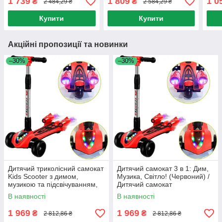
1 739
1 809
1 0
₴
₴
2 484,29 ₴
2 584,29 ₴
Самокат з ручкою
Купити
Купити
Акційні пропозиції та новинки
–30%
–30%
Дитячий триколісний самокат
Дитячий самокат 3 в 1: Дим,
Kids Scooter з димом,
Музика, Світло! (Червоний) /
музикою та підсвічуванням,
Дитячий самокат
Червоний / Дитячий самокат
В наявності
В наявності
1 969
1 969
₴
₴
2 812,86 ₴
2 812,86 ₴