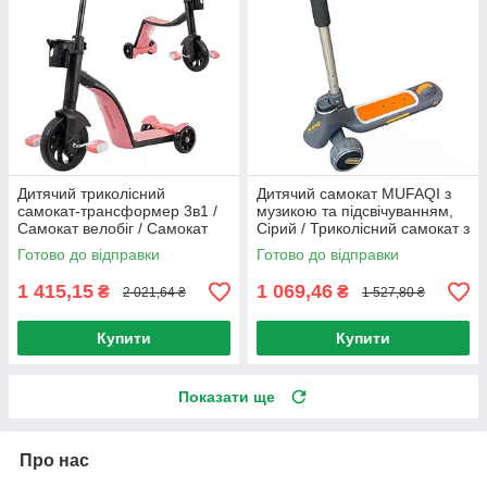
Дитячий триколісний
Дитячий самокат MUFAQI з
самокат-трансформер 3в1 /
музикою та підсвічуванням,
Самокат велобіг / Самокат
Сірий / Триколісний самокат з
для дітей / Триколісний
регульованою ручкою /
Готово до відправки
Готово до відправки
велосипед
Самокат для дітей
1 415,15
1 069,46
₴
₴
2 021,64 ₴
1 527,80 ₴
Купити
Купити
Показати ще
Про нас