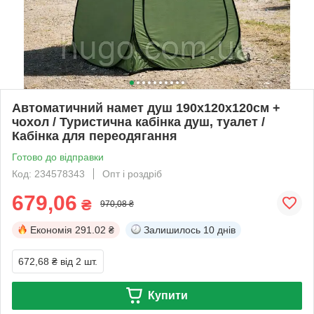
Автоматичний намет душ 190х120х120см +
чохол / Туристична кабінка душ, туалет /
Кабінка для переодягання
Готово до відправки
Код: 234578343
Опт і роздріб
679,06
₴
970,08 ₴
Економія
291.02 ₴
Залишилось
10 днів
672,68 ₴
від 2 шт.
Купити