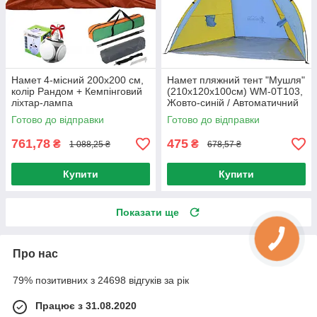
Намет 4-місний 200х200 см,
Намет пляжний тент "Мушля"
колір Рандом + Кемпінговий
(210х120х100см) WM-0T103,
ліхтар-лампа
Жовто-синій / Автоматичний
двомісний намет
Готово до відправки
Готово до відправки
761,78
475
₴
₴
1 088,25 ₴
678,57 ₴
Купити
Купити
Показати ще
Про нас
79% позитивних з 24698 відгуків за рік
Працює з 31.08.2020