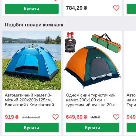
кемпінгу
намет
матр
Кили
784,29
₴
Купити
Подібні товари компанії
Автоматичний намет 3-
Одномісний туристичний
Авто
місний 200х200х125см,
намет 200х100 см +
наме
Блакитний / Кемпінговий
туристичний душ на 20 л,
Тури
намет / Туристичний
Easy Camp Solar Shower
кемп
намет для кемпінгу
919
649,60
949
₴
₴
1 312,86 ₴
928 ₴
Купити
Купити