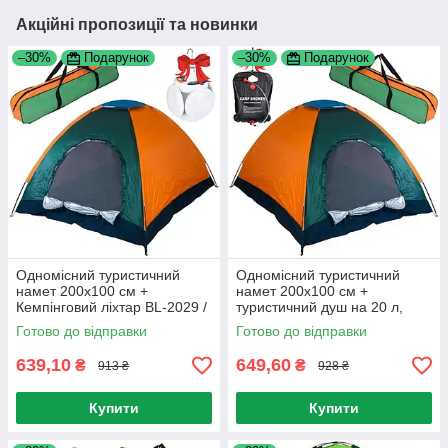
Акційні пропозиції та новинки
–30%
Подарунок
–30%
Подарунок
Одномісний туристичний
Одномісний туристичний
намет 200х100 см +
намет 200х100 см +
Кемпінговий ліхтар BL-2029 /
туристичний душ на 20 л,
Намет на 1 людину
Easy Camp Solar Shower
Готово до відправки
Готово до відправки
639,10
649,60
₴
₴
913 ₴
928 ₴
Купити
Купити