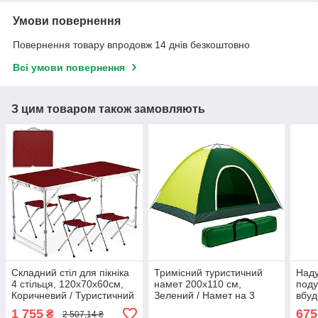
Умови повернення
Повернення товару впродовж 14 днів безкоштовно
Всі умови повернення
З цим товаром також замовляють
Складний стіл для пікніка
Тримісний туристичний
Наду
4 стільця, 120х70х60см,
намет 200х110 см,
под
Коричневий / Туристичний
Зелений / Намет на 3
вбуд
стіл розкладний / Стіл для
персони / Тримісний
Зеле
1 755
675
₴
2 507,14 ₴