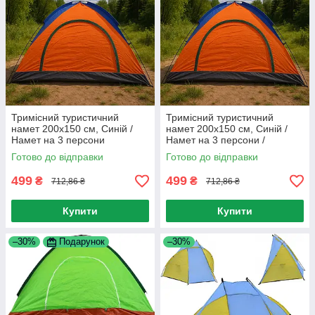
Тримісний туристичний
Тримісний туристичний
намет 200х150 см, Синій /
намет 200х150 см, Синій /
Намет на 3 персони
Намет на 3 персони /
Тримісний намет для
Готово до відправки
Готово до відправки
кемпінгу
499
499
₴
₴
712,86 ₴
712,86 ₴
Купити
Купити
–30%
Подарунок
–30%