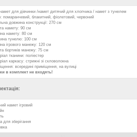
 намет для дівчинки /намет дитячий для хлопчика / намет з тунелем
р: помаранчевий, блакитний, фіолетовий, червоний
льна довжина конструкції: 270 см
та намету: 90 см
на намету: 80 см
ина тунелю: 100 см
на ігрового манежу: 120 см
та бортиків манежу: 75 см
ріал тканини: поліестер
ріал каркасу: стрижні зі скловолокна
іщення: всередині приміщення, на вулиці
ки в комплект не входять!
ектація:
чий намет ігровий
йн
ль
а для зберігання
овка