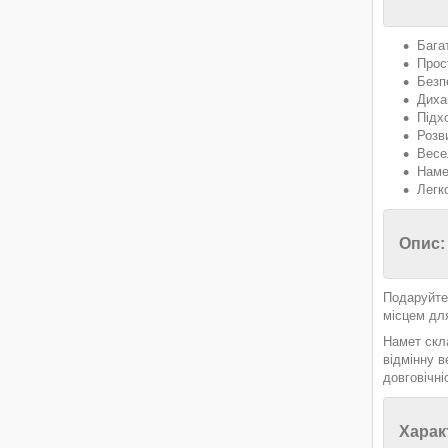
Бага
Прос
Безп
Диха
Підх
Розв
Весе
Наме
Легк
Опис:
Подаруйте 
місцем дл
Намет скла
відмінну 
довговічні
Харак