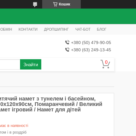
Кошик
 ОБМІН
КОНТАКТИ
ДРОПШИПІНГ
ЧАТ-БОТ
БЛОГ
+380 (50) 479-90-05
+380 (63) 249-13-45
Знайти
итячий намет з тунелем і басейном,
70х120х90см, Помаранчевий / Великий
мет ігровий / Намет для дітей
має в наявності
ом і в роздріб