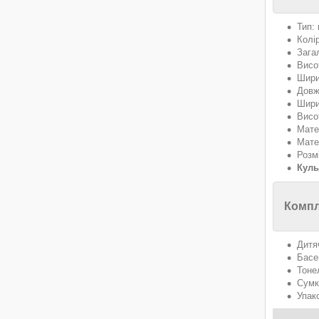
Тип:
Колі
Зага
Висо
Шири
Довж
Шири
Висо
Мате
Мате
Розм
Куль
Компл
Дитя
Басе
Тоне
Сумк
Упак