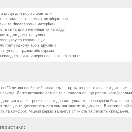
то місця для ігор та фантазій
те складання та компактне зберігання
ечні та гіпоалергенні матеріали
юча сітка для вентиляції та нагляду
одить для дому та вулиці
иває уяву та координацію
ло грати одному або з друзями
т і тунель – разом або окремо
о складається для перенесення та зберігання
своїй дитині особистий простір для ігор та творчості з нашим дитячим 
я пригод. Легко встановлюється та складається, що робить його ідеальн
дається з двох ігрових зон, з'єднаних тунелем, пропонуючи безліч варіан
вентиляцію та дозволяють батькам наглядати за дитиною. Виготовлений з
сть та комфорт. Міцний каркас гарантує стійкість та легкість складання.
теристики: