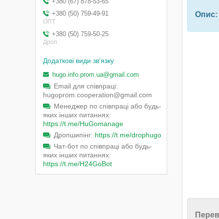
+380 (67) 878-53-65
+380 (50) 759-49-91
Опис:
ОПТ
+380 (50) 759-50-25
Дроп
hugo.info.prom.ua@gmail.com
Email для співпраці
hugoprom.cooperation@gmail.com
Менеджер по співпраці або будь-
яких інших питаннях
https://t.me/HuGomanage
Дропшипінг
https://t.me/drophugo
Чат-бот по співпраці або будь-
яких інших питаннях
https://t.me/H24GoBot
Перев