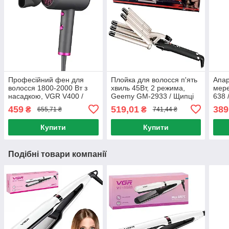
Професійний фен для
Плойка для волосся п'ять
Апар
волосся 1800-2000 Вт з
хвиль 45Вт, 2 режима,
мере
насадкою, VGR V400 /
Geemy GM-2933 / Щипці
638 
Потужний фен для
для завивки волосся з
воло
459
519,01
389
₴
₴
655,71 ₴
741,44 ₴
укладання волосся
регулюванням
дарс
температури
Купити
Купити
Подібні товари компанії