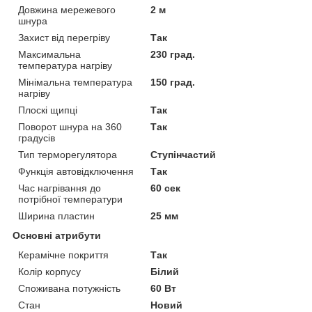
Довжина мережевого
2 м
шнура
Захист від перегріву
Так
Максимальна
230 град.
температура нагріву
Мінімальна температура
150 град.
нагріву
Плоскі щипці
Так
Поворот шнура на 360
Так
градусів
Тип терморегулятора
Ступінчастий
Функція автовідключення
Так
Час нагрівання до
60 сек
потрібної температури
Ширина пластин
25 мм
Основні атрибути
Керамічне покриття
Так
Колір корпусу
Білий
Споживана потужність
60 Вт
Стан
Новий