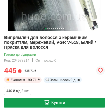
Випрямляч для волосся з керамічним
покриттям, мережевий, VGR V-518, Білий /
Праска для волосся
Готово до відправки
Код: 234577214
Опт і роздріб
445
₴
635,71 ₴
Економія
190.71 ₴
Залишилось
9 днів
440 ₴
від 2 шт.
Купити