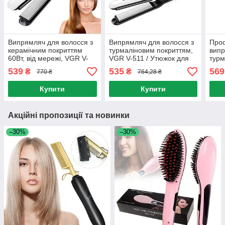
Випрямляч для волосся з
Випрямляч для волосся з
Проф
керамічним покриттям
турмаліновим покриттям,
випр
60Вт, від мережі, VGR V-
VGR V-511 / Утюжок для
турм
512 / Утюжок для
волосся / Плойка-
VGR 
539
535
569
₴
₴
770 ₴
764,28 ₴
укладання волосся
вирівнювач
вирі
Купити
Купити
Акційні пропозиції та новинки
–30%
–30%