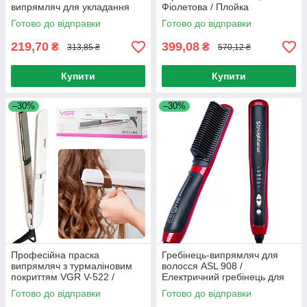
випрямляч для укладання
Фіолетова / Плойка
волосся з PTC нагрівачем
випрямляч для волосся /
Готово до відправки
Готово до відправки
Плойка для волосся
219,70
399,08
₴
₴
313,85 ₴
570,12 ₴
Купити
Купити
–30%
–30%
Професійна праска
Гребінець-випрямляч для
випрямляч з турмаліновим
волосся ASL 908 /
покриттям VGR V-522 /
Електричний гребінець для
Плойка для вирівнювання
випрямлення волосся
Готово до відправки
Готово до відправки
волосся