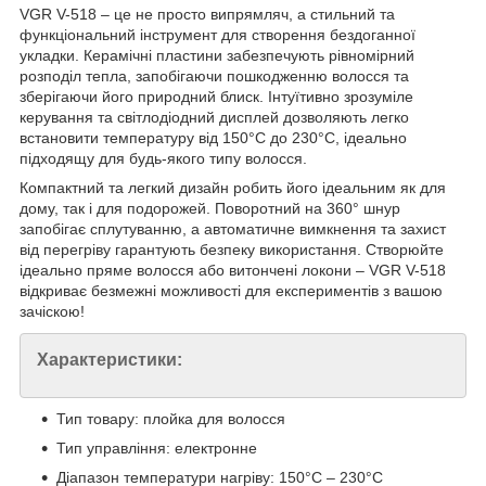
VGR V-518 – це не просто випрямляч, а стильний та
функціональний інструмент для створення бездоганної
укладки. Керамічні пластини забезпечують рівномірний
розподіл тепла, запобігаючи пошкодженню волосся та
зберігаючи його природний блиск. Інтуїтивно зрозуміле
керування та світлодіодний дисплей дозволяють легко
встановити температуру від 150°C до 230°C, ідеально
підходящу для будь-якого типу волосся.
Компактний та легкий дизайн робить його ідеальним як для
дому, так і для подорожей. Поворотний на 360° шнур
запобігає сплутуванню, а автоматичне вимкнення та захист
від перегріву гарантують безпеку використання. Створюйте
ідеально пряме волосся або витончені локони – VGR V-518
відкриває безмежні можливості для експериментів з вашою
зачіскою!
Характеристики:
Тип товару: плойка для волосся
Тип управління: електронне
Діапазон температури нагріву: 150°C – 230°C