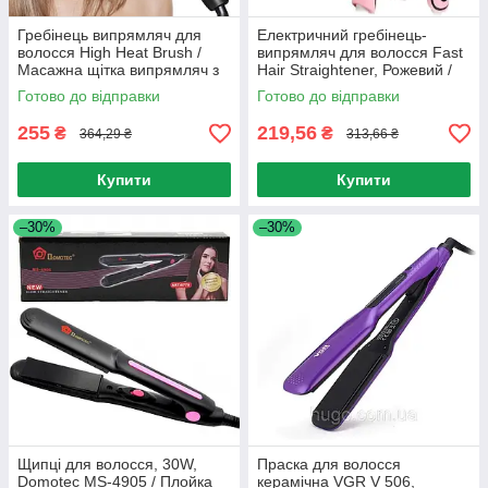
Гребінець випрямляч для
Електричний гребінець-
волосся High Heat Brush /
випрямляч для волосся Fast
Масажна щітка випрямляч з
Hair Straightener, Рожевий /
насадкою для випрямлення
Гребінець для випрямлення
Готово до відправки
Готово до відправки
волосся
255
219,56
₴
₴
364,29 ₴
313,66 ₴
Купити
Купити
–30%
–30%
Щипці для волосся, 30W,
Праска для волосся
Domotec MS-4905 / Плойка
керамічна VGR V 506,