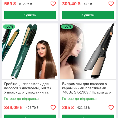
569
309,40
₴
₴
812,86 ₴
442 ₴
Купити
Купити
–30%
–30%
Гребінець випрямляч для
Випрямляч для волосся з
волосся з дисплеєм, 60Вт /
керамічними пластинами
Утюжок для укладання та
740Вт, SK-1909 / Праска для
вирівнювання волосся
випрямлення волосся
Готово до відправки
Готово до відправки
349,09
295
₴
₴
498,70 ₴
421,43 ₴