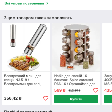
Всі умови повернення
З цим товаром також замовляють
Електричний млин для
Набір для спецій 16
Зан
спецій NJ-519 /
баночок, Spice carousel
400В
Електромлин для солі,
R66-16 / Органайзер для
MS 5
перцю на батарейках /
спецій на обертовій
подр
569
435
₴
812,86 ₴
Електросільниця
підставці / Карусель для
бле
спецій
356,42
₴
Купити