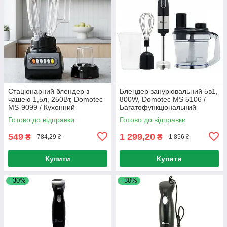
Стаціонарний блендер з
Блендер занурювальний 5в1,
чашею 1,5л, 250Вт, Domotec
800W, Domotec MS 5106 /
MS-9099 / Кухонний
Багатофункціональний
подрібнювач з кавомолкою
подрібнювач / Міні комбайн
Готово до відправки
Готово до відправки
549
1 299,20
₴
₴
784,29 ₴
1 856 ₴
Купити
Купити
–30%
–30%