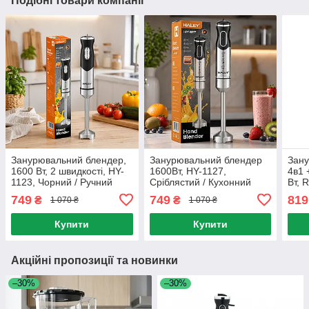
Подібні товари компанії
Занурювальний блендер,
Занурювальний блендер
Зан
1600 Вт, 2 швидкості, HY-
1600Вт, HY-1127,
4в1 
1123, Чорний / Ручний
Сріблястий / Кухонний
Вт, 
блендер для смузі /
блендер / Ручний блендер
Бага
749
749
819
₴
₴
1 070 ₴
1 070 ₴
Кухонний блендер
для дому / Електричний
подр
блендер для кухні
бле
Купити
Купити
Акційні пропозиції та новинки
–30%
–30%