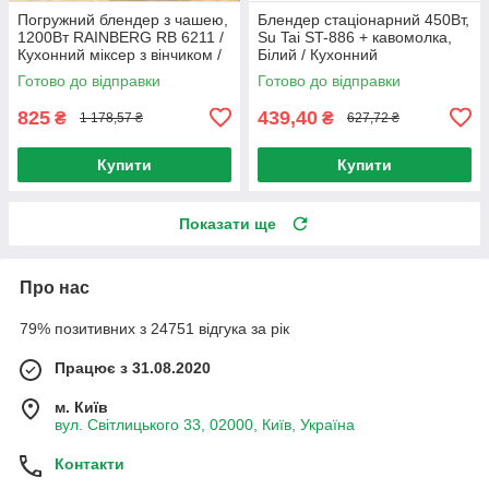
Погружний блендер з чашею,
Блендер стаціонарний 450Вт,
1200Вт RAINBERG RB 6211 /
Su Tai ST-886 + кавомолка,
Кухонний міксер з вінчиком /
Білий / Кухонний
Блендер подрібнювач
подрібнювач із чашею від
Готово до відправки
Готово до відправки
мережі
825
439,40
₴
₴
1 178,57 ₴
627,72 ₴
Купити
Купити
Показати ще
Про нас
79% позитивних з 24751 відгука за рік
Працює з 31.08.2020
м. Київ
вул. Світлицького 33, 02000, Київ, Україна
Контакти