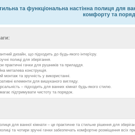
ильна та функціональна настінна полиця для ван
комфорту та поряд
аги:
антний дизайн, що підходить до будь-якого інтер'єру.
ручні полиці для зберігання.
ри практичні гачки для рушників та приладдя.
йна металева конструкція.
ий монтаж та зручність у використанні.
ративні елементи для вишуканого вигляду.
ерсальність – підходить для ванних кімнат будь-якого стилю.
магає підтримувати чистоту та порядок.
олиця для ванної кімнати – це практичне та стильне рішення для зберіганн
 полиці та чотири зручні гачки забезпечать комфортне розміщення всіх п