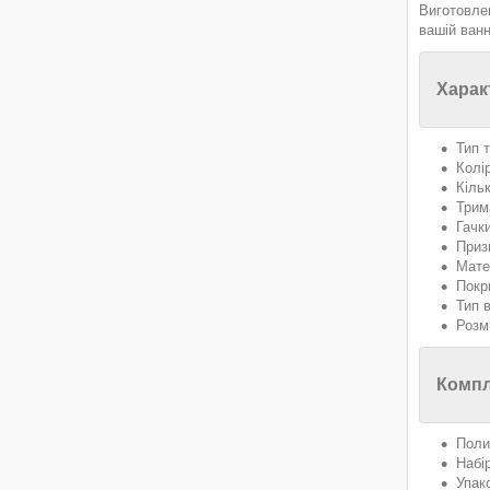
Виготовлен
вашій ванн
Харак
Тип 
Колі
Кільк
Трим
Гачк
Приз
Мате
Покр
Тип 
Розм
Компл
Поли
Набі
Упак