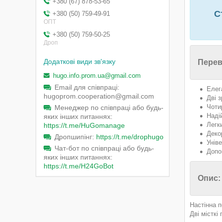
+380 (67) 878-53-65
Ст
+380 (50) 759-49-91
ОПТ
+380 (50) 759-50-25
Дроп
Перев
hugo.info.prom.ua@gmail.com
Email для співпраці
Елег
hugoprom.cooperation@gmail.com
Дві з
Чоти
Менеджер по співпраці або будь-
Наді
яких інших питаннях
Легк
https://t.me/HuGomanage
Деко
Дропшипінг
https://t.me/drophugo
Унів
Чат-бот по співпраці або будь-
Допо
яких інших питаннях
https://t.me/H24GoBot
Опис:
Настінна п
Дві місткі