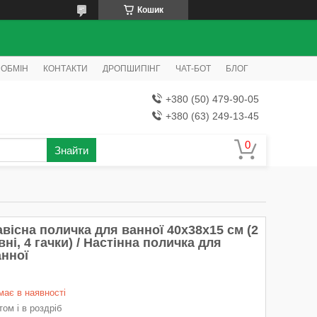
Кошик
 ОБМІН
КОНТАКТИ
ДРОПШИПІНГ
ЧАТ-БОТ
БЛОГ
+380 (50) 479-90-05
+380 (63) 249-13-45
Знайти
вісна поличка для ванної 40х38х15 см (2
вні, 4 гачки) / Настінна поличка для
анної
має в наявності
ом і в роздріб