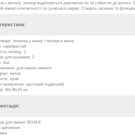
а з металу, полиця відрізняється довговічністю та стійкістю до вологи
ій кімнаті елегантності та сучасного шарму. Створіть затишну та функц
теристики:
товару: поличка у ванну / полиця в ванну
р: серебристий
ість полиць: 2
ач для рушників: 2
и: 4шт
начення: для ванної кімнати
ріал: метал
иття: хром
встановлення: настінний (підвісний)
ір: 40х38х15 хв
ектація:
ця для ванної SKLM-6
р кріплення
овка