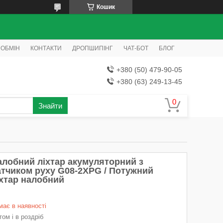
Кошик
 ОБМІН
КОНТАКТИ
ДРОПШИПІНГ
ЧАТ-БОТ
БЛОГ
+380 (50) 479-90-05
+380 (63) 249-13-45
Знайти
алобний ліхтар акумуляторний з
атчиком руху G08-2XPG / Потужний
іхтар налобний
має в наявності
ом і в роздріб