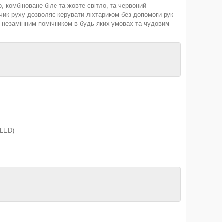
, комбіноване біле та жовте світло, та червоний
чик руху дозволяє керувати ліхтариком без допомоги рук –
 незамінним помічником в будь-яких умовах та чудовим
 LED)