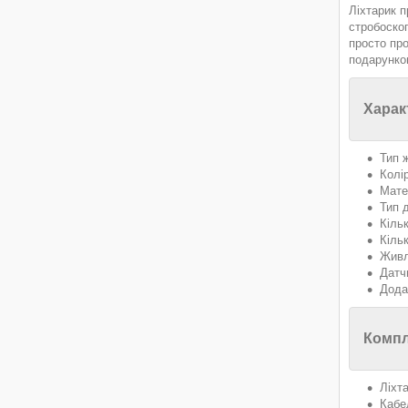
Ліхтарик п
стробоско
просто пр
подарунко
Харак
Тип 
Колі
Мате
Тип 
Кільк
Кільк
Живл
Датч
Дода
Компл
Ліхт
Кабе