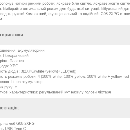
ропонує чотири режими роботи: яскраве біле світло, яскраве жовте світло
п. Вибирайте оптимальний режим для будь-якої ситуації. Вбудований дат
оведіть рукою! Компактний, функціональний та надійний, G08-2XPG стане
м.
теристики:
живлення: акумуляторний
р: Помаранчевий
ріал: Пластик
діода: XPG
ість діодів: 3(2XPG(white+yellow)+LED(red))
ість режимів роботи: 4 (100% white, 100% yellow, 100% white + yellow, red
ення: Li-Ion акумулятор
ик руху: є
ткові характеристики: регульований кут нахилу голови ліхтаря
ектація:
ар на лоб G08-2XPG
ль USB-Type-C