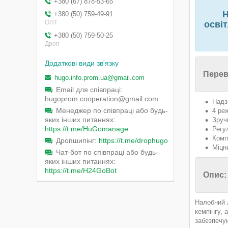
+380 (67) 878-53-65
Н
+380 (50) 759-49-91
ОПТ
осві
+380 (50) 759-50-25
Дроп
Перев
hugo.info.prom.ua@gmail.com
Email для співпраці
hugoprom.cooperation@gmail.com
Надз
Менеджер по співпраці або будь-
4 ре
яких інших питаннях
Зруч
https://t.me/HuGomanage
Регу
Комп
Дропшипінг
https://t.me/drophugo
Міцн
Чат-бот по співпраці або будь-
яких інших питаннях
https://t.me/H24GoBot
Опис:
Налобний л
кемпінгу,
забезпечую