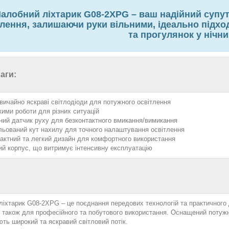
алобний ліхтарик G08-2XPG – ваш надійний супут
тлення, залишаючи руки вільними, ідеально підхо
та прогулянок у нічни
аги:
вичайно яскраві світлодіоди для потужного освітлення
жими роботи для різних ситуацій
ний датчик руху для безконтактного вмикання/вимикання
льований кут нахилу для точного налаштування освітлення
актний та легкий дизайн для комфортного використання
ий корпус, що витримує інтенсивну експлуатацію
іхтарик G08-2XPG – це поєднання передових технологій та практичного д
 а також для професійного та побутового використання. Оснащений поту
ть широкий та яскравий світловий потік.