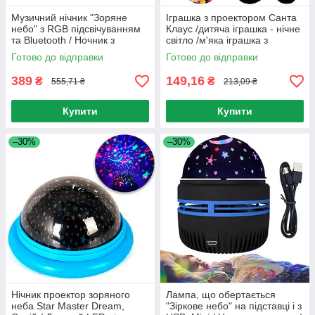
Музичний нічник "Зоряне
Іграшка з проектором Санта
небо" з RGB підсвічуванням
Клаус /дитяча іграшка - нічне
та Bluetooth / Ночник з
світло /м'яка іграшка з
проекцією / Світильник у
підсвічуванням
Готово до відправки
Готово до відправки
розетку
389
149,16
₴
₴
555,71 ₴
213,09 ₴
Купити
Купити
–30%
–30%
Нічник проектор зоряного
Лампа, що обертається
неба Star Master Dream,
"Зіркове небо" на підставці і з