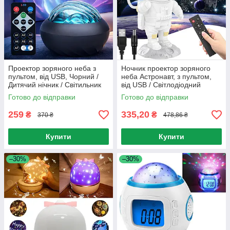
Проектор зоряного неба з
Ночник проектор зоряного
пультом, від USB, Чорний /
неба Астронавт, з пультом,
Дитячий нічник / Світильник
від USB / Світлодіодний
дитячий / Проектор-нічник /
дитячий нічник / LED лампа
Готово до відправки
Готово до відправки
Нічний світильник
259
335,20
₴
₴
370 ₴
478,86 ₴
Купити
Купити
–30%
–30%