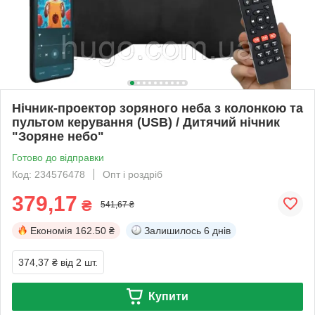
Нічник-проектор зоряного неба з колонкою та
пультом керування (USB) / Дитячий нічник
"Зоряне небо"
Готово до відправки
Код: 234576478
Опт і роздріб
379,17
₴
541,67 ₴
Економія
162.50 ₴
Залишилось
6 днів
374,37 ₴
від 2 шт.
Купити