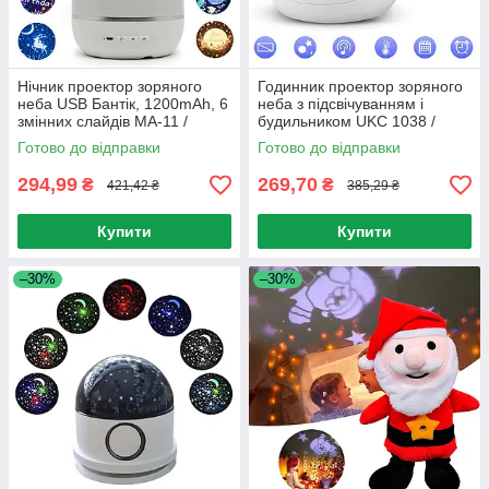
Нічник проектор зоряного
Годинник проектор зоряного
неба USB Бантік, 1200mAh, 6
неба з підсвічуванням і
змінних слайдів MA-11 /
будильником UKC 1038 /
Дитячий настільний нічник-
Дитячий музичний нічник
Готово до відправки
Готово до відправки
лампа
294,99
269,70
₴
₴
421,42 ₴
385,29 ₴
Купити
Купити
–30%
–30%