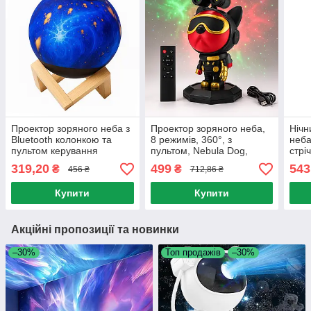
Проектор зоряного неба з
Проектор зоряного неба,
Нічн
Bluetooth колонкою та
8 режимів, 360°, з
неба
пультом керування
пультом, Nebula Dog,
стрі
Projectball BR-036 / Нічник
Чорний / Астропроектор /
Лазе
319,20
499
543
₴
₴
456 ₴
712,86 ₴
зоряне небо / Дитячий
Нічник для дитячої кімнати
нічник
Купити
Купити
Акційні пропозиції та новинки
–30%
Топ продажів
–30%