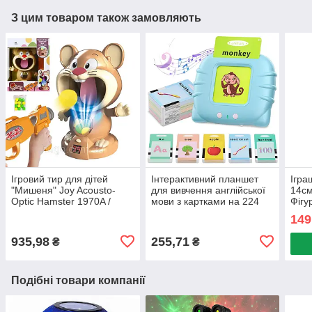
З цим товаром також замовляють
Ігровий тир для дітей
Інтерактивний планшет
Ігра
"Мишеня" Joy Acousto-
для вивчення англійської
14см
Optic Hamster 1970A /
мови з картками на 224
Фігу
Дитяча гра з бластером та
слова / Дитячі розвиваючі
Фігу
149
мішенню
картки
ігра
935,98
255,71
₴
₴
Подібні товари компанії