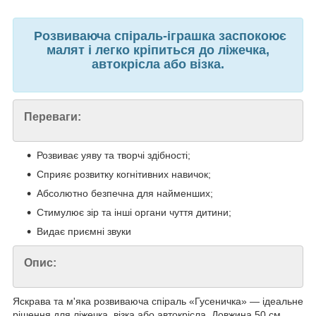
Розвиваюча спіраль-іграшка заспокоює
малят і легко кріпиться до ліжечка,
автокрісла або візка.
Переваги:
Розвиває уяву та творчі здібності;
Сприяє розвитку когнітивних навичок;
Абсолютно безпечна для найменших;
Стимулює зір та інші органи чуття дитини;
Видає приємні звуки
Опис:
Яскрава та м'яка розвиваюча спіраль «Гусеничка» — ідеальне
рішення для ліжечка, візка або автокрісла. Довжина 50 см