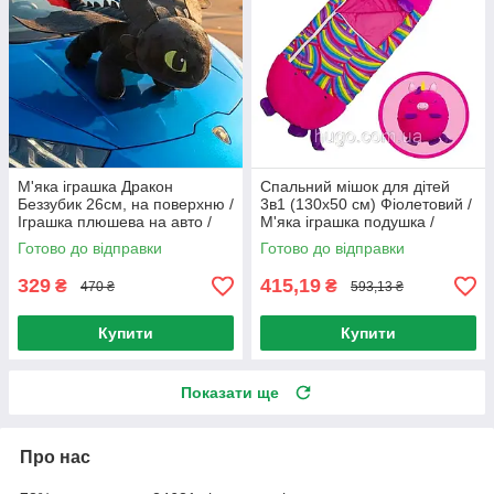
М'яка іграшка Дракон
Спальний мішок для дітей
Беззубик 26см, на поверхню /
3в1 (130х50 см) Фіолетовий /
Іграшка плюшева на авто /
М'яка іграшка подушка /
Іграшка дракон у машину
Дитячий спальник
Готово до відправки
Готово до відправки
329
415,19
₴
₴
470 ₴
593,13 ₴
Купити
Купити
Показати ще
Про нас