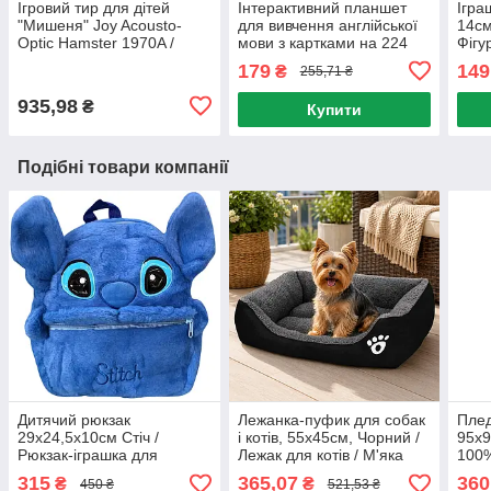
Ігровий тир для дітей
Інтерактивний планшет
Ігра
"Мишеня" Joy Acousto-
для вивчення англійської
14см
Optic Hamster 1970A /
мови з картками на 224
Фігу
Дитяча гра з бластером та
слова / Дитячі розвиваючі
Фігу
179
149
₴
255,71 ₴
мішенню
картки
ігра
935,98
₴
Купити
Подібні товари компанії
Дитячий рюкзак
Лежанка-пуфик для собак
Пле
29х24,5х10см Стіч /
і котів, 55х45см, Чорний /
95х9
Рюкзак-іграшка для
Лежак для котів / М'яка
100%
дитини / М'яка іграшка-
лежанка для собак та котів
немо
315
365,07
360
₴
₴
450 ₴
521,53 ₴
сумка / Сумка-рюкзак /
ліже