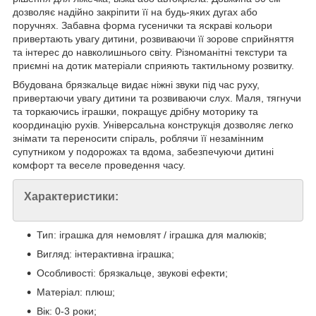
дозволяє надійно закріпити її на будь-яких дугах або
поручнях. Забавна форма гусенички та яскраві кольори
привертають увагу дитини, розвиваючи її зорове сприйняття
та інтерес до навколишнього світу. Різноманітні текстури та
приємні на дотик матеріали сприяють тактильному розвитку.
Вбудована брязкальце видає ніжні звуки під час руху,
привертаючи увагу дитини та розвиваючи слух. Маля, тягнучи
та торкаючись іграшки, покращує дрібну моторику та
координацію рухів. Універсальна конструкція дозволяє легко
знімати та переносити спіраль, роблячи її незамінним
супутником у подорожах та вдома, забезпечуючи дитині
комфорт та веселе проведення часу.
Характеристики:
Тип: іграшка для немовлят / іграшка для малюків;
Вигляд: інтерактивна іграшка;
Особливості: брязкальце, звукові ефекти;
Матеріал: плюш;
Вік: 0-3 роки;