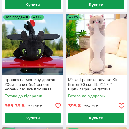
Купити
Купити
Топ продажів
–30%
–30%
Іграшка на машину дракон
М'яка іграшка-подушка Кіт
20см, на клейкій основі,
Батон 90 см, EL-2117-7,
Чорний / М'яка плюшева
Сірий / Іграшка дитяча
іграшка беззубик / Іграшка
обіймашка довгий кіт
Готово до відправки
Готово до відправки
дракон
365,39
395
₴
₴
521,98 ₴
564,29 ₴
Купити
Купити