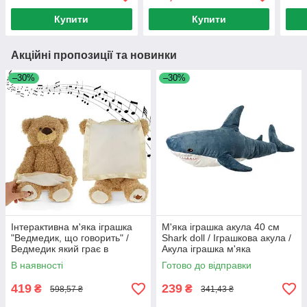
Іграшка рюкзак / Рюкзак
Купити
Купити
Стіч
Акційні пропозиції та новинки
–30%
–30%
Інтерактивна м'яка іграшка
М'яка іграшка акула 40 см
"Ведмедик, що говорить" /
Shark doll / Іграшкова акула /
Ведмедик який грає в
Акула іграшка м'яка
хованки
В наявності
Готово до відправки
419
239
₴
₴
598,57 ₴
341,43 ₴