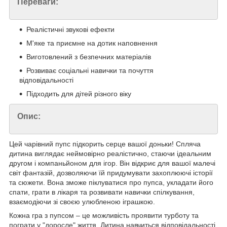
Переваги:
Реалістичні звукові ефекти
М'яке та приємне на дотик наповнення
Виготовлений з безпечних матеріалів
Розвиває соціальні навички та почуття
відповідальності
Підходить для дітей різного віку
Опис:
Цей чарівний пупс підкорить серце вашої доньки! Спляча
дитина виглядає неймовірно реалістично, стаючи ідеальним
другом і компаньйоном для ігор. Він відкриє для вашої малечі
світ фантазій, дозволяючи їй придумувати захоплюючі історії
та сюжети. Вона зможе піклуватися про пупса, укладати його
спати, грати в лікаря та розвивати навички спілкування,
взаємодіючи зі своєю улюбленою іграшкою.
Кожна гра з пупсом – це можливість проявити турботу та
пограти у "доросле" життя. Дитина навчиться відповідальності