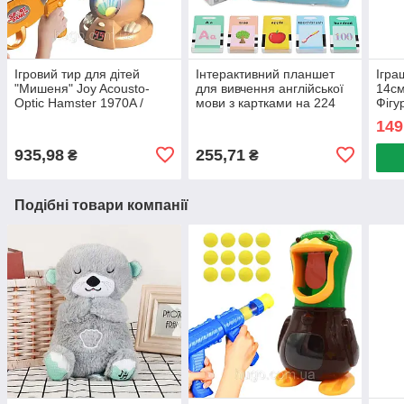
Ігровий тир для дітей
Інтерактивний планшет
Ігра
"Мишеня" Joy Acousto-
для вивчення англійської
14см
Optic Hamster 1970A /
мови з картками на 224
Фігу
Дитяча гра з бластером та
слова / Дитячі розвиваючі
Фігу
149
мішенню
картки
ігра
935,98
255,71
₴
₴
Подібні товари компанії