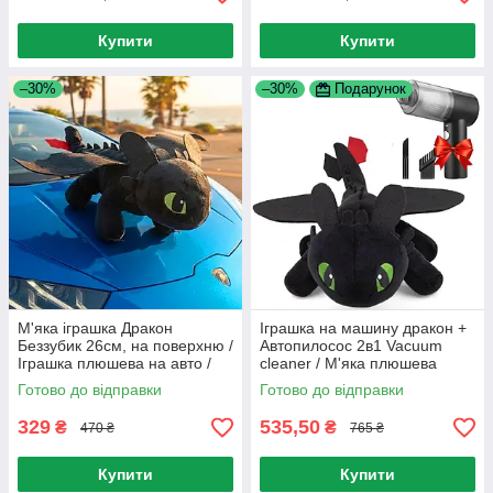
Купити
Купити
–30%
–30%
Подарунок
М'яка іграшка Дракон
Іграшка на машину дракон +
Беззубик 26см, на поверхню /
Автопилосос 2в1 Vacuum
Іграшка плюшева на авто /
cleaner / М'яка плюшева
Іграшка дракон у машину
іграшка беззубик
Готово до відправки
Готово до відправки
329
535,50
₴
₴
470 ₴
765 ₴
Купити
Купити