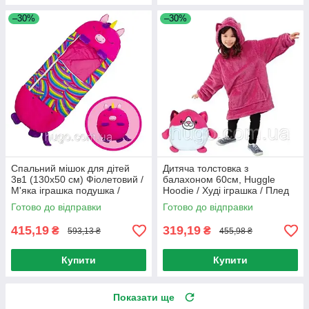
–30%
–30%
Спальний мішок для дітей
Дитяча толстовка з
3в1 (130х50 см) Фіолетовий /
балахоном 60см, Huggle
М'яка іграшка подушка /
Hoodie / Худі іграшка / Плед
Дитячий спальник
кофта / Толстовка плед з
Готово до відправки
Готово до відправки
капюшоном
415,19
319,19
₴
₴
593,13 ₴
455,98 ₴
Купити
Купити
Показати ще