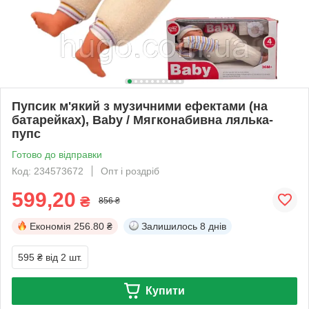
Пупсик м'який з музичними ефектами (на
батарейках), Baby / Мягконабивна лялька-
пупс
Готово до відправки
Код: 234573672
Опт і роздріб
599,20
₴
856 ₴
Економія
256.80 ₴
Залишилось
8 днів
595 ₴
від 2 шт.
Купити