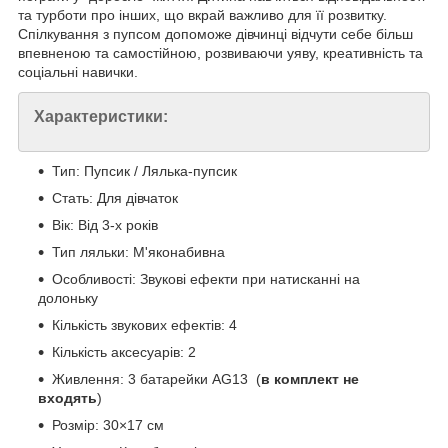
та турботи про інших, що вкрай важливо для її розвитку.
Спілкування з пупсом допоможе дівчинці відчути себе більш
впевненою та самостійною, розвиваючи уяву, креативність та
соціальні навички.
Характеристики:
Тип: Пупсик / Лялька-пупсик
Стать: Для дівчаток
Вік: Від 3-х років
Тип ляльки: М'яконабивна
Особливості: Звукові ефекти при натисканні на
долоньку
Кількість звукових ефектів: 4
Кількість аксесуарів: 2
Живлення: 3 батарейки AG13 (
в комплект не
входять
)
Розмір: 30×17 см