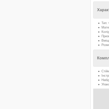
Харак
Тип:
Мате
Колір
Приз
Вміщ
Розм
Компл
Стій
Інстр
Набі
Упак