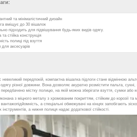
аги:
антний та мінімалістичний дизайн
га вміщує до 30 вішалок
льно підходить для підвішування будь-яких видів одягу.
 та стійка конструкція
ність полиці під взуття
и для аксесуарів
с невеликий передпокій, компактна вішалка підлоги стане відмінною аль
 одягу різної довжини. Вона дозволяє акуратно розмістити пальта, сукні, 
передбачено містку полицю, на якій можна зберігати взуття, сумки або 
иконана з міцного металу з хромованим покриттям, стійким до корозії т
вантажопідйомність, а спеціальні обмежувачі на кінцях запобігають зіск
 інструментів, а нижня полиця надає додаткової стійкості.