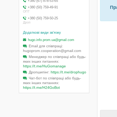
+380 (67) 878-53-65
Пр
+380 (50) 759-49-91
ОПТ
+380 (50) 759-50-25
Дроп
hugo.info.prom.ua@gmail.com
Email для співпраці
hugoprom.cooperation@gmail.com
Менеджер по співпраці або будь-
яких інших питаннях
https://t.me/HuGomanage
Дропшипінг
https://t.me/drophugo
Чат-бот по співпраці або будь-
яких інших питаннях
https://t.me/H24GoBot