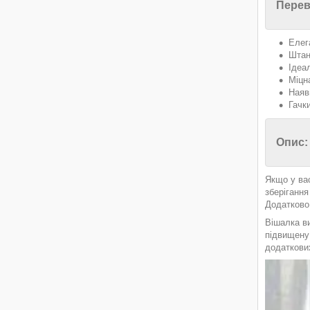
Перев
Елег
Штан
Ідеа
Міцна
Наяв
Гачк
Опис:
Якщо у ва
зберігання
Додатково 
Вішалка в
підвищену 
додаткових