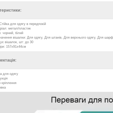
теристики:
 Стійка для одягу в передпокій
ріал: метал/пластик
: чорний, білий
начення вішалки: Для одягу, Для штанів, Для верхнього одягу, Для шарф
ує вішалок, шт: до 30
іри: 157х91х44см
ектація:
ка для одягу
укція
р кріплення
овка