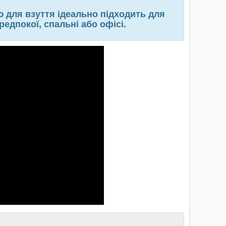
ю для взуття ідеально підходить для
ередпокої, спальні або офісі.