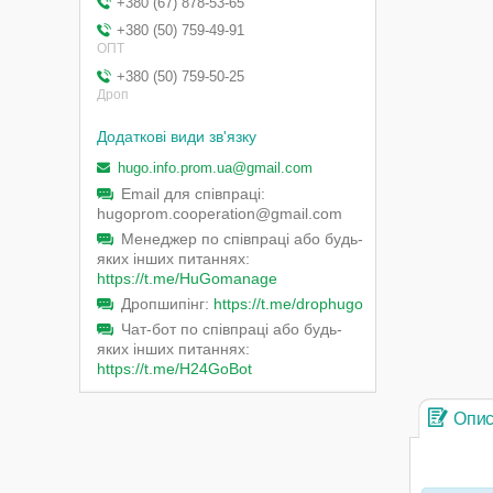
+380 (67) 878-53-65
+380 (50) 759-49-91
ОПТ
+380 (50) 759-50-25
Дроп
hugo.info.prom.ua@gmail.com
Email для співпраці
hugoprom.cooperation@gmail.com
Менеджер по співпраці або будь-
яких інших питаннях
https://t.me/HuGomanage
Дропшипінг
https://t.me/drophugo
Чат-бот по співпраці або будь-
яких інших питаннях
https://t.me/H24GoBot
Опи