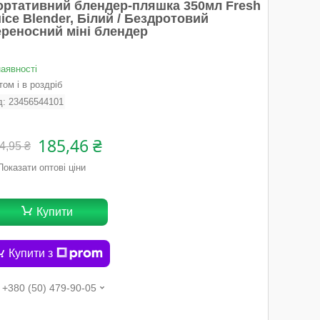
ортативний блендер-пляшка 350мл Fresh
ice Blender, Білий / Бездротовий
ереносний міні блендер
наявності
ом і в роздріб
д:
23456544101
185,46 ₴
4,95 ₴
Показати оптові ціни
Купити
Купити з
+380 (50) 479-90-05