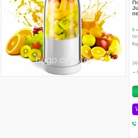
П
Ju
п
В 
Опт
Ко
26