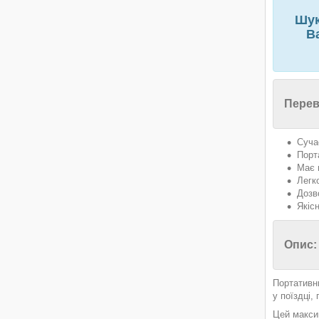
Шук
В
Перев
Суча
Порт
Має 
Легк
Дозв
Якіс
Опис:
Портативн
у поїздці,
Цей максим