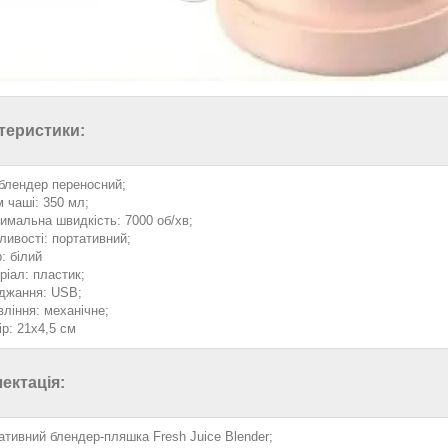
теристики:
 блендер переносний;
м чаші: 350 мл;
имальна швидкість: 7000 об/хв;
ливості: портативний;
: білий
ріал: пластик;
джання: USB;
вління: механічне;
ір: 21х4,5 см
ектація:
ативний блендер-пляшка Fresh Juice Blender;