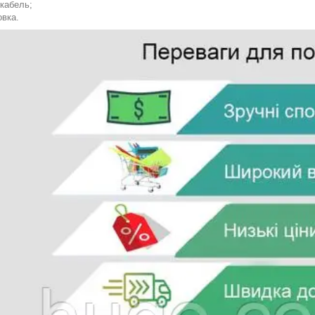
кабель;
овка.