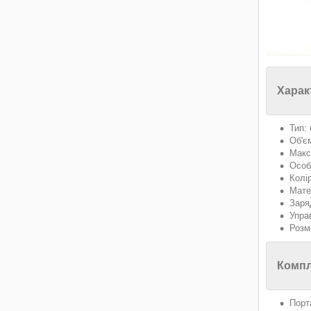
Харак
Тип:
Об'є
Макс
Особ
Колір
Мате
Заря
Упра
Розм
Компл
Порт