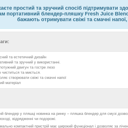
аєте простий та зручний спосіб підтримувати зд
ам портативний блендер-пляшку Fresh Juice Blende
бажають отримувати свіжі та смачні напої,
аги:
сний та естетичний дизайн
ативний та зручний у використанні.
потужний двигун та гостре лезо
о чиститься та миється.
оляє створювати свіжі та смачні напої
ний матеріал
ий блендер у пляшці новинка на ринку – пляшка блендер для смузі дозво
 поході, відрядженні чи подорожі.
ально компактний пристрій має широкий функціонал і дозволяє за лічені