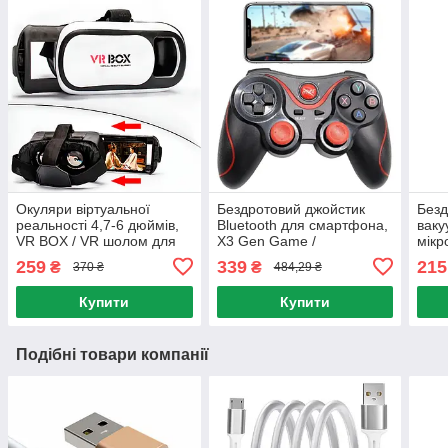
Окуляри віртуальної
Бездротовий джойстик
Безд
реальності 4,7-6 дюймів,
Bluetooth для смартфона,
ваку
VR BOX / VR шолом для
X3 Gen Game /
мікр
смартфона / VR окуляри /
Бездротовий геймпад
Акум
259
339
215
₴
₴
370 ₴
484,29 ₴
3d окуляри
Blue
спо
Купити
Купити
Подібні товари компанії