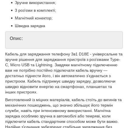
Зручне використання;
3 роз'єми в комплекті;
Магнітний конектор;
Швидка зарядка
Опис:
Кабель для заряджання телефону 3в1 D18E - універсальне та
зручне рішення для заряджання пристроїв з роз'ємами Type-
C, Micro USB та Lightning. Завдяки магнітному підключенню
вам не потрібно постійно підключати кабель вручну —
достатньо піднести його, і він автоматично з'єднається з
пристроєм. Кабель підтримує швидку зарядку, дозволяючи
швидко відновити енергію на смартфонах, планшетах та
інших пристроях.
Виготовлений із міцних матеріалів, кабель стоїть до вигинів та
механічних пошкоджень, що значно збільшує його термін
служби, навіть при інтенсивному використанні. Магнітна
зарядка особливо зручна в автомобілі або темряві, коли
підключити кабель стандартним способом може бути важко.
Надійне з'єднання забезпечує стабільне заряджання без