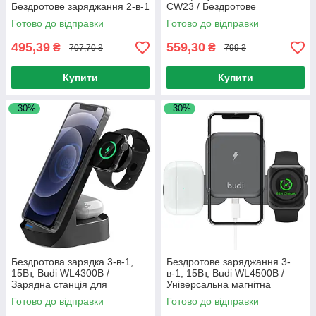
Бездротове заряджання 2-в-1
CW23 / Бездротове
для телефону та годинника
заряджання для смартфона з
Готово до відправки
Готово до відправки
USB-живленням
495,39
559,30
₴
₴
707,70 ₴
799 ₴
Купити
Купити
–30%
–30%
Бездротова зарядка 3-в-1,
Бездротове заряджання 3-
15Вт, Budi WL4300B /
в-1, 15Вт, Budi WL4500B /
Зарядна станція для
Універсальна магнітна
телефону та годинника
зарядна станція
Готово до відправки
Готово до відправки