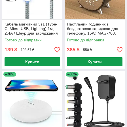
Кабель магнітний 3в1 (Type-
Настільний годинник з
C, Micro USB, Lighting) 1м,
бездротовою зарядкою для
2,4А / Шнур для заряджання
телефону, 15W, MAG-708,
телефону з підсвічуванням
Чорний / Бездротова зарядка
Готово до відправки
Готово до відправки
для телефону
139
385
₴
₴
198,57 ₴
550 ₴
Купити
Купити
–30%
–30%