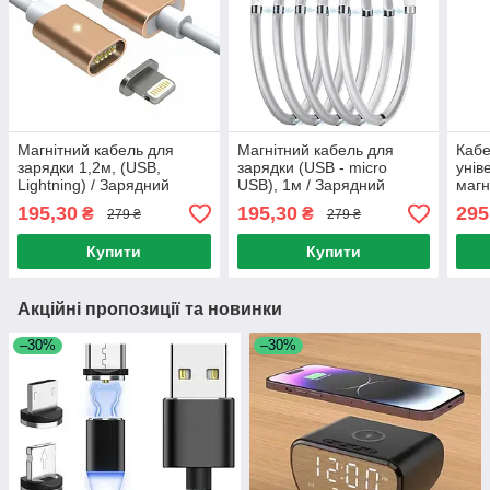
Магнітний кабель для
Магнітний кабель для
Кабе
зарядки 1,2м, (USB,
зарядки (USB - micro
унів
Lightning) / Зарядний
USB), 1м / Зарядний
магн
шнур для телефону /
кабель з магнітами / Шнур
C082
195,30
195,30
295
₴
₴
279 ₴
279 ₴
Зарядний кабель
для смартфону
заря
Заря
Купити
Купити
Акційні пропозиції та новинки
–30%
–30%