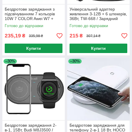
Бездротове заряджання з
Універсальний адаптер
підсвічуванням 7 кольорів
живлення 3-12В + 6 штекерів,
10W 7 COLOR Awei W7 +
36Вт, TW-668 / Зарядний
WIRELESS / Бездротовий
пристрій / Блок живлення
Готово до відправки
Готово до відправки
зарядний пристрій
235,19
215
₴
₴
335,98 ₴
307,14 ₴
Купити
Купити
–30%
–30%
Бездротове заряджання 2-
Бездротове заряджання для
в-1, 15Вт, Budi M8J3500 /
телефону 2-в-1 18 Вт, HOCO