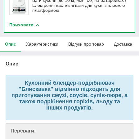
Ваги кухонні до 10 кг, MS-400, на батарейках /
Електронні настільні ваги для кухні з плоскою
платформою
Приховати
Опис
Характеристики
Відгуки про товар
Доставка
Опис
Кухонний блендер-подрібнювач
"Блискавка" відмінно підходить для
приготування смузі, соусів, супів-пюре, а
також подрібнення горіхів, льоду та
інших продуктів.
Переваги: