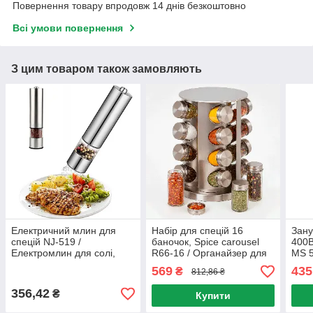
Повернення товару впродовж 14 днів безкоштовно
Всі умови повернення
З цим товаром також замовляють
Електричний млин для
Набір для спецій 16
Зан
спецій NJ-519 /
баночок, Spice carousel
400В
Електромлин для солі,
R66-16 / Органайзер для
MS 5
перцю на батарейках /
спецій на обертовій
подр
569
435
₴
812,86 ₴
Електросільниця
підставці / Карусель для
бле
спецій
356,42
₴
Купити