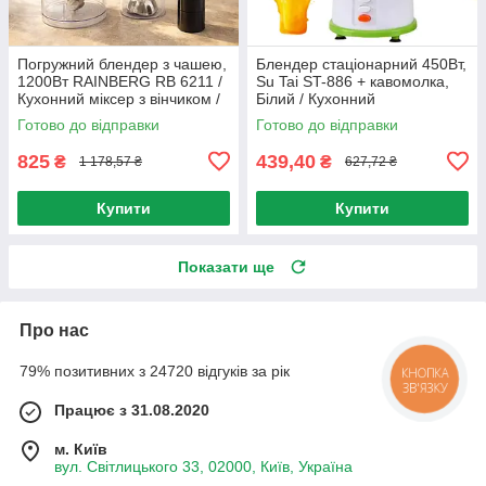
Погружний блендер з чашею,
Блендер стаціонарний 450Вт,
1200Вт RAINBERG RB 6211 /
Su Tai ST-886 + кавомолка,
Кухонний міксер з вінчиком /
Білий / Кухонний
Блендер подрібнювач
подрібнювач із чашею від
Готово до відправки
Готово до відправки
мережі
825
439,40
₴
₴
1 178,57 ₴
627,72 ₴
Купити
Купити
Показати ще
Про нас
79% позитивних з 24720 відгуків за рік
КНОПКА
ЗВ'ЯЗКУ
Працює з 31.08.2020
м. Київ
вул. Світлицького 33, 02000, Київ, Україна