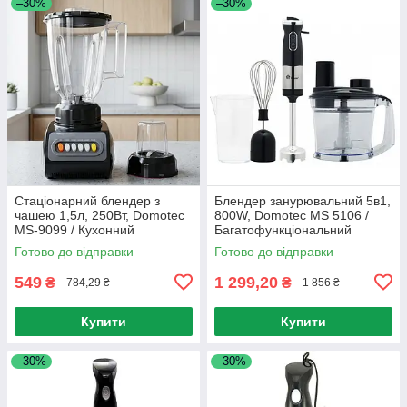
–30%
–30%
Стаціонарний блендер з
Блендер занурювальний 5в1,
чашею 1,5л, 250Вт, Domotec
800W, Domotec MS 5106 /
MS-9099 / Кухонний
Багатофункціональний
подрібнювач з кавомолкою
подрібнювач / Міні комбайн
Готово до відправки
Готово до відправки
549
1 299,20
₴
₴
784,29 ₴
1 856 ₴
Купити
Купити
–30%
–30%