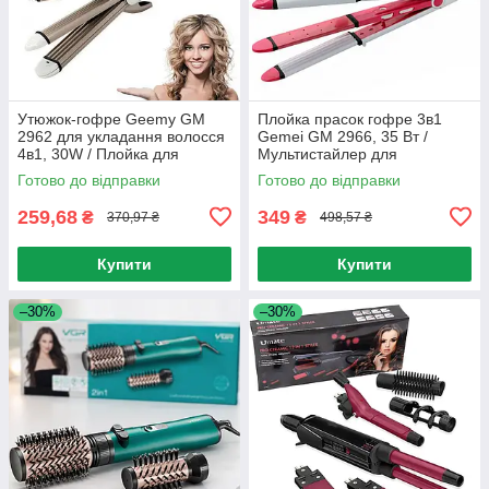
Утюжок-гофре Geemy GM
Плойка прасок гофре 3в1
2962 для укладання волосся
Gemei GM 2966, 35 Вт /
4в1, 30W / Плойка для
Мультистайлер для
волосся / Стайлер
укладання волосся / Плойка
Готово до відправки
Готово до відправки
випрямляч
259,68
349
₴
₴
370,97 ₴
498,57 ₴
Купити
Купити
–30%
–30%