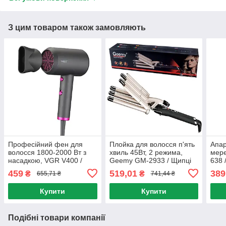
З цим товаром також замовляють
Професійний фен для
Плойка для волосся п'ять
Апар
волосся 1800-2000 Вт з
хвиль 45Вт, 2 режима,
мере
насадкою, VGR V400 /
Geemy GM-2933 / Щипці
638 
Потужний фен для
для завивки волосся з
воло
459
519,01
389
₴
₴
655,71 ₴
741,44 ₴
укладання волосся
регулюванням
дарс
температури
Купити
Купити
Подібні товари компанії