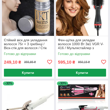
Стійкий віск для укладання
Фен-щітка для укладки
волосся 75г + 3 гребінці /
волосся 1000 Вт 3в1 VGR V-
Віск-стік для волосся / Стік
416 / Мультистайлер з
віск для стайлінгу волосся
гребінцем / Стайлер для
Готово до відправки
Готово до відправки
волосся
249,10
595,10
₴
₴
355,85 ₴
850,15 ₴
Купити
Купити
–30%
–30%