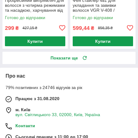
Професійний випрямляч для
Фен стайлер 4в1 для
волосся з чотирма режимами
укладання та завивки
та насадкою, харчування від
волосся VGR V-408 /
мережі / Гаряча гребінець
Багатофункціональний фен-
Готово до відправки
Готово до відправки
електрична / Стайлер з
стайлер з насадками
299
599,44
₴
₴
427,15 ₴
856,35 ₴
Купити
Купити
Показати ще
Про нас
79% позитивних з 24746 відгуків за рік
Працює з 31.08.2020
м. Київ
вул. Світлицького 33, 02000, Київ, Україна
Контакти
Сьогодні працює з 11:00 до 17:00