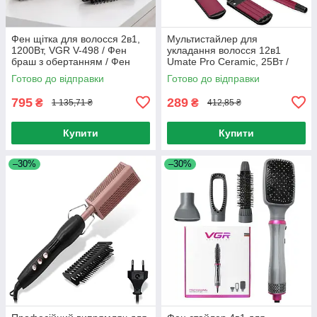
Фен щітка для волосся 2в1,
Мультистайлер для
1200Вт, VGR V-498 / Фен
укладання волосся 12в1
браш з обертанням / Фен
Umate Pro Ceramic, 25Вт /
стайлер для волосся / Фен
Плойка для завивки локонів
Готово до відправки
Готово до відправки
для укладання волосся
795
289
₴
₴
1 135,71 ₴
412,85 ₴
Купити
Купити
–30%
–30%