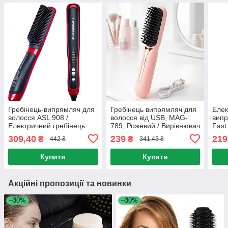
Гребінець-випрямляч для
Гребінець випрямляч для
Елек
волосся ASL 908 /
волосся від USB, MAG-
випр
Електричний гребінець
789, Рожевий / Вирівнювач
Fast
для випрямлення волосся
для волосся / Гребінець
Роже
309,40
239
219
₴
₴
442 ₴
341,43 ₴
для випрямлення волосся
випр
Купити
Купити
Акційні пропозиції та новинки
–30%
–30%