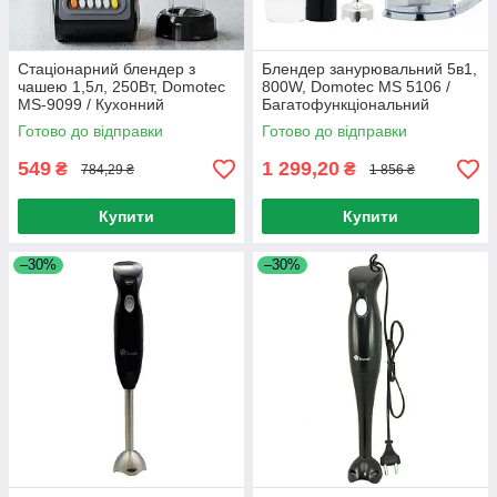
Стаціонарний блендер з
Блендер занурювальний 5в1,
чашею 1,5л, 250Вт, Domotec
800W, Domotec MS 5106 /
MS-9099 / Кухонний
Багатофункціональний
подрібнювач з кавомолкою
подрібнювач / Міні комбайн
Готово до відправки
Готово до відправки
549
1 299,20
₴
₴
784,29 ₴
1 856 ₴
Купити
Купити
–30%
–30%