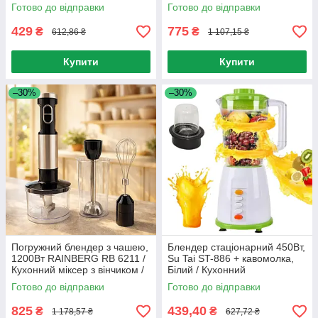
Подрібнювач
ручний блендер подрібнювач
Готово до відправки
Готово до відправки
багатофункціональний
з чашею / Міксер
429
775
₴
₴
612,86 ₴
1 107,15 ₴
Купити
Купити
–30%
–30%
Погружний блендер з чашею,
Блендер стаціонарний 450Вт,
1200Вт RAINBERG RB 6211 /
Su Tai ST-886 + кавомолка,
Кухонний міксер з вінчиком /
Білий / Кухонний
Блендер подрібнювач
подрібнювач із чашею від
Готово до відправки
Готово до відправки
мережі
825
439,40
₴
₴
1 178,57 ₴
627,72 ₴