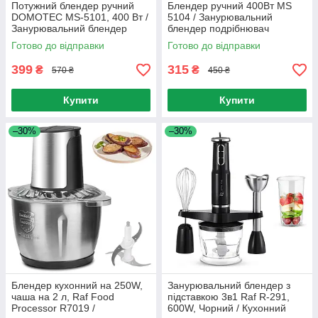
Потужний блендер ручний
Блендер ручний 400Вт MS
DOMOTEC MS-5101, 400 Вт /
5104 / Занурювальний
Занурювальний блендер
блендер подрібнювач
Готово до відправки
Готово до відправки
399
315
₴
₴
570 ₴
450 ₴
Купити
Купити
–30%
–30%
Блендер кухонний на 250W,
Занурювальний блендер з
чаша на 2 л, Raf Food
підставкою 3в1 Raf R-291,
Processor R7019 /
600W, Чорний / Кухонний