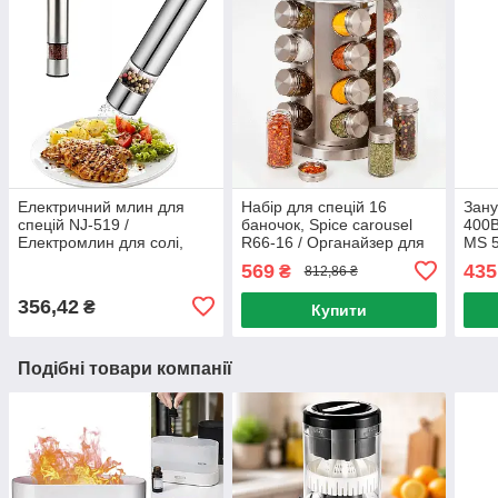
Електричний млин для
Набір для спецій 16
Зан
спецій NJ-519 /
баночок, Spice carousel
400В
Електромлин для солі,
R66-16 / Органайзер для
MS 5
перцю на батарейках /
спецій на обертовій
подр
569
435
₴
812,86 ₴
Електросільниця
підставці / Карусель для
бле
спецій
356,42
₴
Купити
Подібні товари компанії