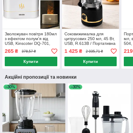
Зволожувач повітря 180мл
Соковижималка для
Порт
з ефектом полум'я від
цитрусових 250 мл, 45 Вт,
мл, 
USB, Kinscoter DQ-701,
USB, R.613B / Портативна
504,
Білий / Світлодіодний
міні-соковижималка /
Безд
265
1 425
219
₴
₴
378,57 ₴
2 035,71 ₴
нічник аромадифузор
Акумуляторний
для 
соковитискач
пля
Купити
Купити
Акційні пропозиції та новинки
–30%
–30%