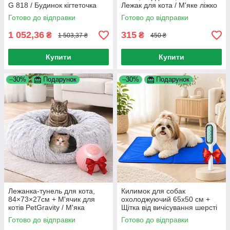
G 818 / Будинок кігтеточка
Лежак для кота / М'яке ліжко
для кота / Багатоярусний
для собак та кішок
Готово до відправки
Готово до відправки
будинок для кішок
1 052,36
315
₴
₴
1 503,37 ₴
450 ₴
Купити
Купити
–30%
Подарунок
–30%
Подарунок
Лежанка-тунель для кота,
Килимок для собак
84×73×27см + М'ячик для
охолоджуючий 65х50 см +
котів PetGravity / М'яка
Щітка від вичісування шерсті
лежанка / Лабіринт для кота /
LY-364 / Охолоджувальна
Готово до відправки
Готово до відправки
Ігровий тунель для котів
підстилка для кота