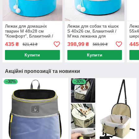
Лежак для домашніх
Лежак для собак та кішок
Лежа
тварин М 48х28 см
S 40x26 см, Блакитний /
55х4
"Комфорт", Блакитний /
М'яка лежанка для
шерс
Лежанка кругла для котів
домашніх тварин /
М'як
435
398,99
445
₴
₴
621,43 ₴
569,99 ₴
собак / М'яка лежанка для
Лежанка кругла для котів
та ко
собак та кішок
собак
Купити
Купити
Акційні пропозиції та новинки
–30%
–30%