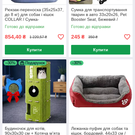
Рюкзак-переноска (35x25x37,
Сумка для транспортування
до 8 кг) для собак і кішок
тварин в авто 33х20х26, Pet
COLLAR / Сумка-
Booster Seat, Бежевий /
транспортер для дрібних
Автомобільна сумка для
Готово до відправки
Готово до відправки
порід тварин
перевезення собак
854,40
245
₴
₴
1 220,57 ₴
350 ₴
Купити
Купити
–30%
Подарунок
–30%
Будиночок для котів,
Лежанка-пуфик для собак та
90х30х30 см + Котяча м'ята
кішок, бордовий, 44х33 см /