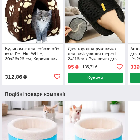
Будиночок для собаки або
Двостороння рукавичка
Авто
кота Pet Hut White,
для вичісування шерсті
для 
30х26х26 см, Коричневий
24*16см / Рукавичка для
LY-2
/ М'який будиночок для
прибирання шерсті /
поїл
95
339
₴
135,71 ₴
собаки / Котячий
Рукавичка для видалення
соба
будиночок
шерсті
312,86
₴
Купити
Подібні товари компанії