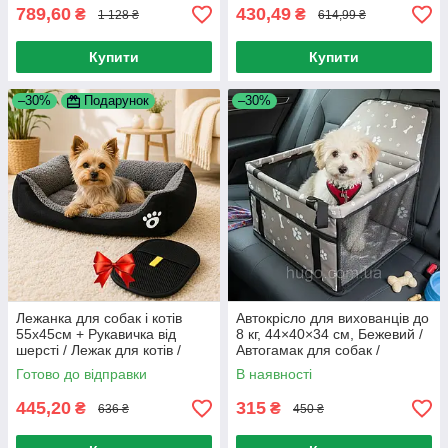
789,60
430,49
₴
₴
1 128 ₴
614,99 ₴
Купити
Купити
–30%
Подарунок
–30%
Лежанка для собак і котів
Автокрісло для вихованців до
55х45см + Рукавичка від
8 кг, 44×40×34 см, Бежевий /
шерсті / Лежак для котів /
Автогамак для собак /
М'яка лежанка для собак та
Автосидіння для
Готово до відправки
В наявності
котів
перевезення тварин / Сумка
445,20
315
₴
₴
636 ₴
450 ₴