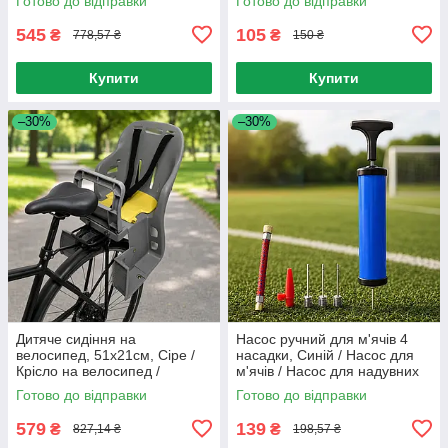
Готово до відправки
Готово до відправки
велосипед
545
105
₴
₴
778,57 ₴
150 ₴
Купити
Купити
–30%
–30%
Дитяче сидіння на
Насос ручний для м'ячів 4
велосипед, 51х21см, Сіре /
насадки, Синій / Насос для
Крісло на велосипед /
м'ячів / Насос для надувних
Велокрісло дитяче / Дитяче
виробів / Насос для
Готово до відправки
Готово до відправки
крісло на багажник
спортивного інвентарю
велосипеда
579
139
₴
₴
827,14 ₴
198,57 ₴