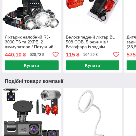
Ліхтарик налобний RJ-
Велосипедний ліхтар BL
Дитя
3000 Т6 та 2XPE, 2
508 COB, 5 режимів /
задн
акумулятори / Потужний
Велофара із заднім
(33,
акумуляторний ліхтар на
стопом / Набір
дитя
440,10
115
575
₴
₴
628,72 ₴
164,29 ₴
голову з 3 світлодіодами
велофонарів
Купити
Купити
Подібні товари компанії