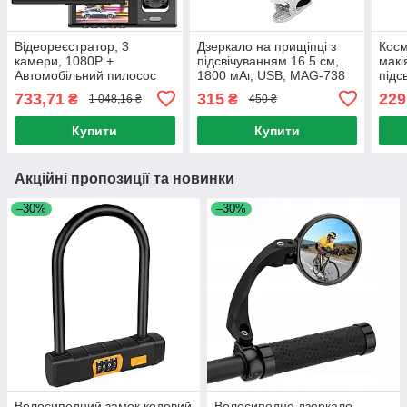
Відеореєстратор, 3
Дзеркало на прищіпці з
Косм
камери, 1080P +
підсвічуванням 16.5 см,
макі
Автомобільний пилосос
1800 мАг, USB, MAG-738
підс
Vacuum cleaner /
(Кругле) Білий / Дзеркало
бата
733,71
315
229
₴
₴
1 048,16 ₴
450 ₴
Реєстратор в машину /
дзеркало / Дзеркало для
Рож
Автореєстратор
макіяжу
Купити
Купити
Акційні пропозиції та новинки
–30%
–30%
Велосипедний замок кодовий
Велосипедне дзеркало