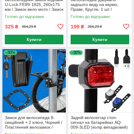
U-Lock FEIRI 1825, 260х175
заднього виду на кермо,
мм / Замок вело-мото / Замок
Праве, Кругле, 1 шт /
скоба / Велозамок
Дзеркало заднього виду для
Готово до відправки
Готово до відправки
велосипеда
325
199
₴
₴
464,29 ₴
284,29 ₴
Купити
Купити
–30%
–30%
Замок для велосипеда 8-
Задній велоліхтар стоп-
секційний + 2 ключі, Чорний /
сигнал на батарейках AQ-
Пластинний велозамок /
009-3LED (колір випадковий)
Складаний замок на
/ Велофара