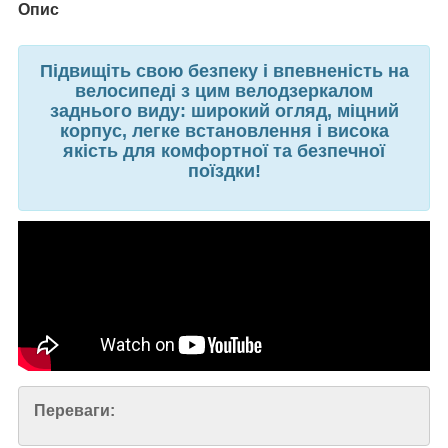
Опис
Підвищіть свою безпеку і впевненість на
велосипеді з цим велодзеркалом
заднього виду: широкий огляд, міцний
корпус, легке встановлення і висока
якість для комфортної та безпечної
поїздки!
Переваги: