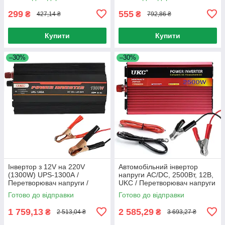
299
555
₴
₴
427,14 ₴
792,86 ₴
Купити
Купити
–30%
–30%
Інвертор з 12V на 220V
Автомобільний інвертор
(1300W) UPS-1300А /
напруги AC/DC, 2500Вт, 12В,
Перетворювач напруги /
UKC / Перетворювач напруги
Автомобільний інвертор
/ Автоінвертор
Готово до відправки
Готово до відправки
1 759,13
2 585,29
₴
₴
2 513,04 ₴
3 693,27 ₴