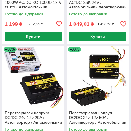
1000W AC/DC KC-1000D 12 V
AC/DC SSK 24V /
та lcd / Автомобільний
Автомобільний перетворювач
інвертор
/ Перетворювач напруги
Готово до відправки
Готово до відправки
1 199
1 049,01
₴
₴
1 712,86 ₴
1 498,58 ₴
Купити
Купити
–30%
–30%
Перетворювач напруги
Перетворювач напруги
DC/DC 24v-12v 20A /
DC/DC 24v-12v 50A /
Автоінвертор / Автомобільний
Автоінвертор / Автомобільний
інвертор
інвертор
Готово до відправки
Готово до відправки