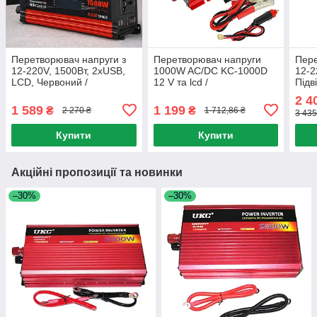
Перетворювач напруги з
Перетворювач напруги
Пере
12-220V, 1500Вт, 2хUSB,
1000W AC/DC KC-1000D
12-2
LCD, Червоний /
12 V та lcd /
Підв
Автоінвертор /
Автомобільний інвертор
Авто
2 4
Автомобільний інвертор
пост
1 589
1 199
₴
₴
2 270 ₴
1 712,86 ₴
3 435
Інве
Купити
Купити
Акційні пропозиції та новинки
–30%
–30%