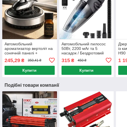
Автомобільний
Автомобільний пилосос
Дзер
ароматизатор вертоліт на
50Вт, 2200 мАг та 5
із к
сонячній панелі +
насадок / Бездротовий
H90 
парфумована олійка,
пилосос в авто /
реєс
245,29
315
1 1
₴
₴
350,41 ₴
450 ₴
Сріблястий / Пахучка в
Портативний пилосос
екр
авто
Купити
Купити
Подібні товари компанії