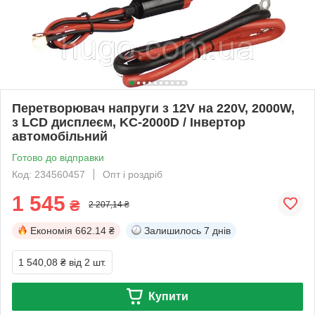
Перетворювач напруги з 12V на 220V, 2000W,
з LCD дисплеєм, KC-2000D / Інвертор
автомобільний
Готово до відправки
Код: 234560457
Опт і роздріб
1 545
₴
2 207,14 ₴
Економія
662.14 ₴
Залишилось
7 днів
1 540,08 ₴
від 2 шт.
Купити