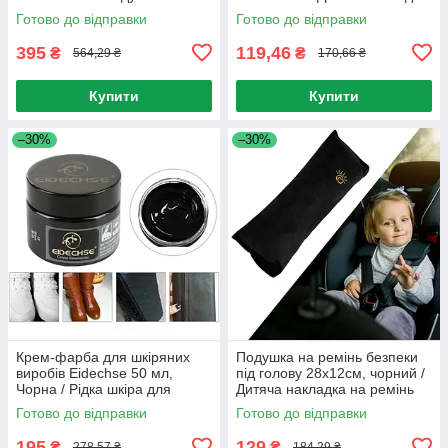
Ортопедичні подушки в авто
на ремінь / Подушка адаптер
Готово до відправки
Готово до відправки
395
119,46
₴
₴
564,29 ₴
170,66 ₴
Купити
Купити
–30%
–30%
Крем-фарба для шкіряних
Подушка на ремінь безпеки
виробів Еidechse 50 мл,
під голову 28х12см, чорний /
Чорна / Рідка шкіра для
Дитяча накладка на ремінь
відновлення шкіри
безпеки
Готово до відправки
Готово до відправки
195
129
₴
₴
278,57 ₴
184,29 ₴