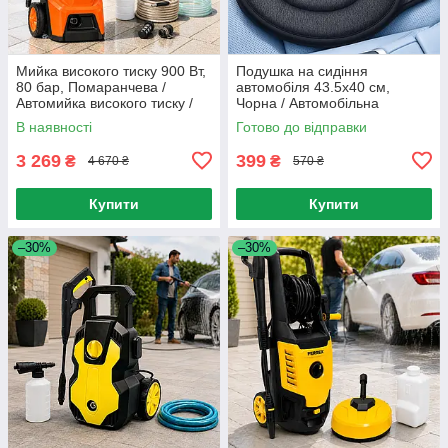
Мийка високого тиску 900 Вт,
Подушка на сидіння
80 бар, Помаранчева /
автомобіля 43.5х40 см,
Автомийка високого тиску /
Чорна / Автомобільна
Міні мийка / Мийка для
подушка на сидіння /
В наявності
Готово до відправки
машини
Обертова подушка для авто
3 269
399
₴
₴
4 670 ₴
570 ₴
Купити
Купити
–30%
–30%