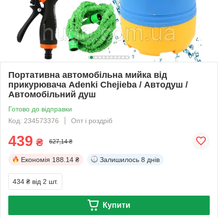
Портативна автомобільна мийка від
прикурювача Adenki Chejieba / Автодуш /
Автомобільний душ
Готово до відправки
Код: 234573376
Опт і роздріб
439
₴
627,14 ₴
Економія
188.14 ₴
Залишилось
8 днів
434 ₴
від 2 шт.
Купити