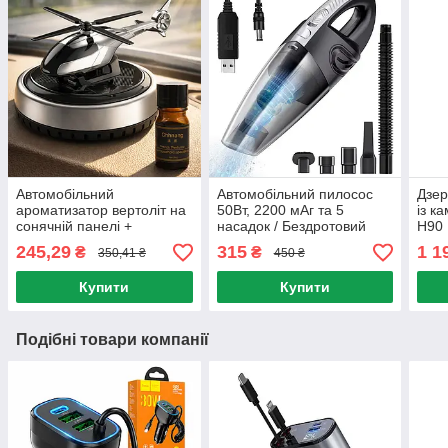
Автомобільний
Автомобільний пилосос
Дзер
ароматизатор вертоліт на
50Вт, 2200 мАг та 5
із к
сонячній панелі +
насадок / Бездротовий
H90 
парфумована олійка,
пилосос в авто /
реєс
245,29
315
1 1
₴
₴
350,41 ₴
450 ₴
Сріблястий / Пахучка в
Портативний пилосос
екр
авто
Купити
Купити
Подібні товари компанії