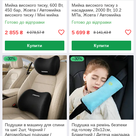
Мийка високого тиску, 600 Вт,
Мийка високого тиску з
450 бар, Жовта / Автомийка
насадками, 2000 Вт, 10.2
високого тиску / Міні мийка
МПа, Жовта / Автомийка
для машини
високого тиску / Мийка для
Готово до відправки
Готово до відправки
машини / Міні мийка
2 855
5 699
₴
₴
4 078,57 ₴
8 141,43 ₴
Купити
Купити
–30%
–30%
Подушки в машину для спини
Подушка на ремінь безпеки
та шиї 2шт, Чорний /
під голову 28х12см,
Автомобільні подушки /
Блакитний / Дитяча накладка