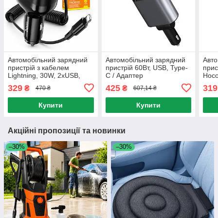
Автомобільний зарядний
Автомобільний зарядний
Авто
пристрій з кабелем
пристрій 60Вт, USB, Type-
прис
Lightning, 30W, 2хUSB,
C / Адаптер
Hoco
Type-C, Hoco NZ11A,
автомобільний /
/ За
329
425
319
₴
₴
470 ₴
607,14 ₴
Чорний / Зарядка від
Автомобільна зарядка від
прикурювача
прикурювача
Купити
Купити
Акційні пропозиції та новинки
–30%
–30%