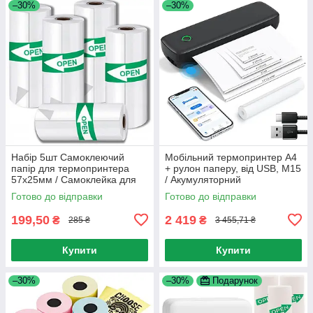
–30%
–30%
Набір 5шт Самоклеючий
Мобільний термопринтер А4
папір для термопринтера
+ рулон паперу, від USB, M15
57х25мм / Самоклейка для
/ Акумуляторний
термопринтера / Термопапір
термопринтер / Міні принтер
Готово до відправки
Готово до відправки
наклейка
для телефону
199,50
2 419
₴
₴
285 ₴
3 455,71 ₴
Купити
Купити
–30%
–30%
Подарунок