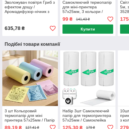
Зволожувач повітря Гриб з
Самоклеючий термопапір
Світ
ефектом дощу /
для міні-принтера
5м, 
Аромадифузор-нічник з
57x25мм, 3 кольори /
3528
підсвічуванням /
Набір кольорового паперу
Бага
99
175
₴
141,43 ₴
Аромадифузор
для термопринтера
RGB 
електричний
635,78
₴
Купити
Подібні товари компанії
3 шт Кольоровий
Набір 3шт Самоклеючий
10шт
термопапір для міні
папір для термопринтера
прин
принтера 57х25мм / Папір
57х25мм / Самоклейка
з ко
для термопринтера /
для термопринтера /
Терм
89,19
125,30
279
₴
₴
127,41 ₴
179 ₴