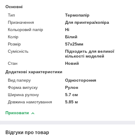
Основні
Тип
Термопапір
Призначення
Для принтера/копіра
Кольоровий папір
Ні
Колір
Білий
Розмір
57х25мм
Сумісність
Підходить для великої
кількості моделей
Стан
Новий
Додаткові характеристики
Вид паперу
Одностороння
Форма випуску
Рулон
Ширина рулону
5.7 см
Довжина намотування
5.85 м
Приховати
Відгуки про товар