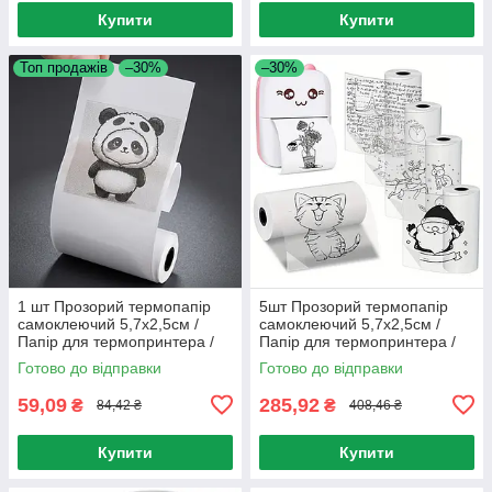
Купити
Купити
Топ продажів
–30%
–30%
1 шт Прозорий термопапір
5шт Прозорий термопапір
самоклеючий 5,7x2,5см /
самоклеючий 5,7x2,5см /
Папір для термопринтера /
Папір для термопринтера /
Термопапір для наклейок
Термопапір для наклейок
Готово до відправки
Готово до відправки
59,09
285,92
₴
₴
84,42 ₴
408,46 ₴
Купити
Купити