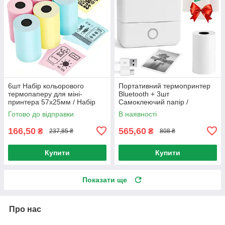
6шт Набір кольорового
Портативний термопринтер
термопаперу для міні-
Bluetooth + 3шт
принтера 57х25мм / Набір
Самоклеючий папір /
кольорового паперу для
Принтер для телефону / Міні
Готово до відправки
В наявності
термопринтера
принтер
166,50
565,60
₴
₴
237,85 ₴
808 ₴
Купити
Купити
Показати ще
Про нас