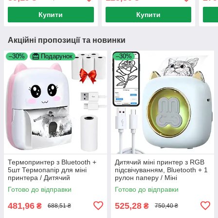
Папір для міні принтера
Термопапір наклейка
прин
при
Купити
Купити
Акційні пропозиції та новинки
–30%
Подарунок
–30%
Термопринтер з Bluetooth +
Дитячий міні принтер з RGB
5шт Термопапір для міні
підсвічуванням, Bluetooth + 1
принтера / Дитячий
рулон паперу / Міні
термопринтер портативний
термопринтер / Портативний
Готово до відправки
Готово до відправки
принтер
481,96
525,28
₴
₴
688,51 ₴
750,40 ₴