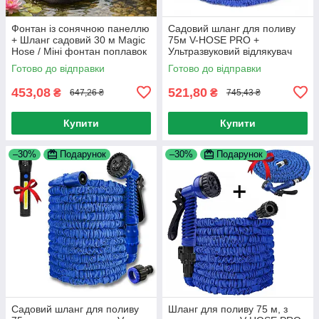
Фонтан із сонячною панеллю
Садовий шланг для поливу
+ Шланг садовий 30 м Magic
75м V-HOSE PRO +
Hose / Міні фонтан поплавок
Ультразвуковий відлякувач
Garden Pro
Готово до відправки
Готово до відправки
453,08
521,80
₴
₴
647,26 ₴
745,43 ₴
Купити
Купити
–30%
Подарунок
–30%
Подарунок
Садовий шланг для поливу
Шланг для поливу 75 м, з