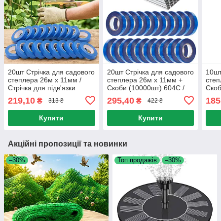
20шт Стрічка для садового
20шт Стрічка для садового
10шт
степлера 26м х 11мм /
степлера 26м х 11мм +
степ
Стрічка для підв'язки
Скоби (10000шт) 604С /
Скоб
винограду / Стрічка для
Стрічка для підв'язки
степ
219,10
295,40
185
₴
₴
313 ₴
422 ₴
степлера
винограду / Стрічка для
підв
степлера
Купити
Купити
Акційні пропозиції та новинки
–30%
Топ продажів
–30%