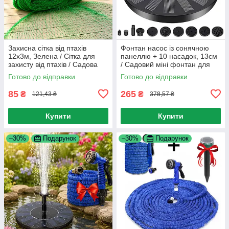
Захисна сітка від птахів
Фонтан насос із сонячною
12х3м, Зелена / Сітка для
панеллю + 10 насадок, 13см
захисту від птахів / Садова
/ Садовий міні фонтан для
сітка від птахів
дачі / Плаваючий фонтан
Готово до відправки
Готово до відправки
85
265
₴
₴
121,43 ₴
378,57 ₴
Купити
Купити
–30%
Подарунок
–30%
Подарунок