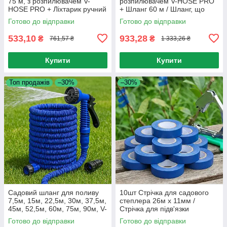
75 м, з розпилювачем V-
розпилювачем V-HOSE PRO
HOSE PRO + Ліхтарик ручний
+ Шланг 60 м / Шланг, що
USB 2в1
розтягується
Готово до відправки
Готово до відправки
533,10
933,28
₴
₴
761,57 ₴
1 333,26 ₴
Купити
Купити
Топ продажів
–30%
–30%
Садовий шланг для поливу
10шт Стрічка для садового
7,5м, 15м, 22,5м, 30м, 37,5м,
степлера 26м х 11мм /
45м, 52,5м, 60м, 75м, 90м, V-
Стрічка для підв'язки
HOSE PRO + розпилювач
винограду / Стрічка для
Готово до відправки
Готово до відправки
степлера