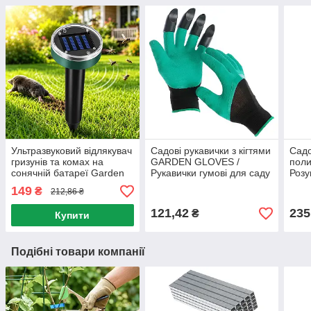
Ультразвуковий відлякувач
Садові рукавички з кігтями
Садо
гризунів та комах на
GARDEN GLOVES /
поли
сонячній батареї Garden
Рукавички гумові для саду
Розу
Pro / Садовий відлякувач
/ Рукавички з
Спр
149
₴
212,86 ₴
кротів
пластиковими
для 
наконечниками
121,42
235
₴
Купити
Подібні товари компанії