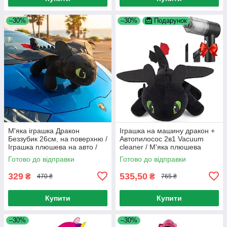
–30%
–30%
Подарунок
М'яка іграшка Дракон
Іграшка на машину дракон +
Беззубик 26см, на поверхню /
Автопилосос 2в1 Vacuum
Іграшка плюшева на авто /
cleaner / М'яка плюшева
Іграшка дракон у машину
іграшка беззубик
Готово до відправки
Готово до відправки
329
535,50
₴
₴
470 ₴
765 ₴
Купити
Купити
–30%
–30%