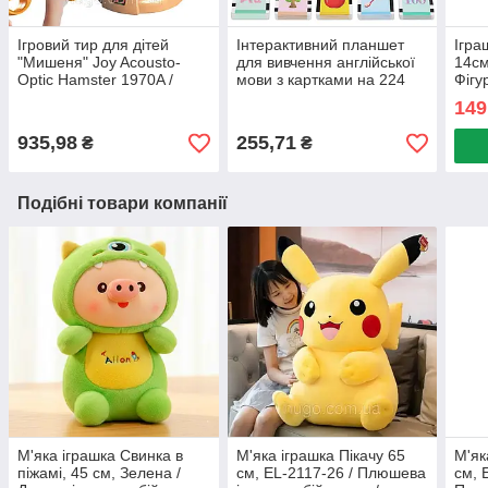
Ігровий тир для дітей
Інтерактивний планшет
Ігра
"Мишеня" Joy Acousto-
для вивчення англійської
14см
Optic Hamster 1970A /
мови з картками на 224
Фігу
Дитяча гра з бластером та
слова / Дитячі розвиваючі
Фігу
149
мішенню
картки
ігра
935,98
255,71
₴
₴
Подібні товари компанії
М'яка іграшка Свинка в
М'яка іграшка Пікачу 65
М'як
піжамі, 45 см, Зелена /
см, EL-2117-26 / Плюшева
см, 