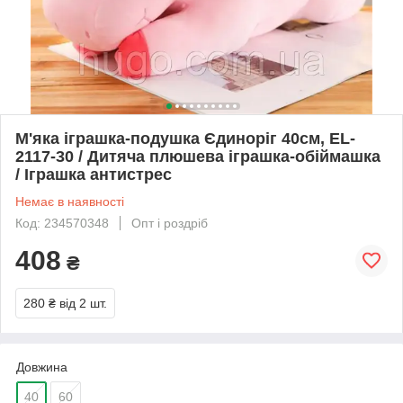
М'яка іграшка-подушка Єдиноріг 40см, EL-
2117-30 / Дитяча плюшева іграшка-обіймашка
/ Іграшка антистрес
Немає в наявності
Код: 234570348
Опт і роздріб
408
₴
280 ₴
від 2 шт.
Довжина
40
60