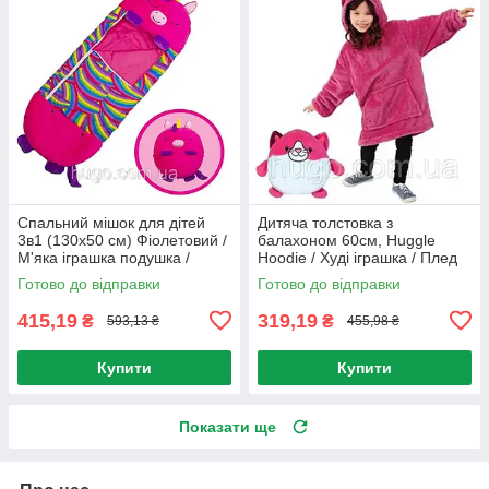
Спальний мішок для дітей
Дитяча толстовка з
3в1 (130х50 см) Фіолетовий /
балахоном 60см, Huggle
М'яка іграшка подушка /
Hoodie / Худі іграшка / Плед
Дитячий спальник
кофта / Толстовка плед з
Готово до відправки
Готово до відправки
капюшоном
415,19
319,19
₴
₴
593,13 ₴
455,98 ₴
Купити
Купити
Показати ще