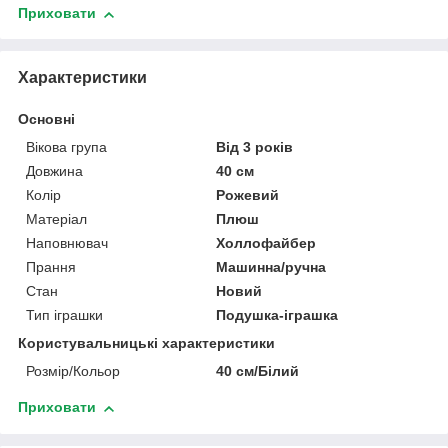
Приховати
Характеристики
Основні
Вікова група
Від 3 років
Довжина
40 см
Колір
Рожевий
Матеріал
Плюш
Наповнювач
Холлофайбер
Прання
Машинна/ручна
Стан
Новий
Тип іграшки
Подушка-іграшка
Користувальницькі характеристики
Розмір/Кольор
40 см/Білий
Приховати