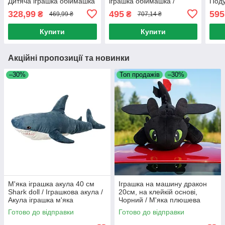
Дитяча іграшка обіймашка
іграшка обіймашка /
Поду
/ Плюшева свинка
Дитяча подушка покемон
Плюш
328,99
495
595
₴
₴
469,99 ₴
707,14 ₴
пікачу
анти
Купити
Купити
Акційні пропозиції та новинки
–30%
Топ продажів
–30%
М'яка іграшка акула 40 см
Іграшка на машину дракон
Shark doll / Іграшкова акула /
20см, на клейкій основі,
Акула іграшка м'яка
Чорний / М'яка плюшева
іграшка беззубик / Іграшка
Готово до відправки
Готово до відправки
дракон