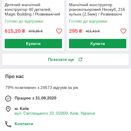
Дитячий магнітний
Магнітний конструктор
конструктор 40 деталей,
різнокольоровий Неокуб, 216
Magic Building / Розвиваючий
кульок (2,5мм) / Розвиваючі
конструктор для дітей /
магнітні кульки / Іграшка
Готово до відправки
Готово до відправки
Конструктор 3D
антистрес
615,20
295
₴
₴
878,86 ₴
421,43 ₴
Купити
Купити
Показати ще
Про нас
79% позитивних з 24673 відгуків за рік
Працює з 31.08.2020
м. Київ
вул. Світлицького 33, 02000, Київ, Україна
Контакти