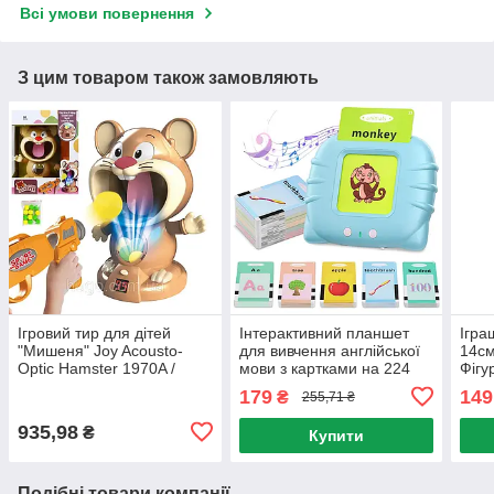
Всі умови повернення
З цим товаром також замовляють
Ігровий тир для дітей
Інтерактивний планшет
Ігра
"Мишеня" Joy Acousto-
для вивчення англійської
14см
Optic Hamster 1970A /
мови з картками на 224
Фігу
Дитяча гра з бластером та
слова / Дитячі розвиваючі
Фігу
179
149
₴
255,71 ₴
мішенню
картки
ігра
935,98
₴
Купити
Подібні товари компанії