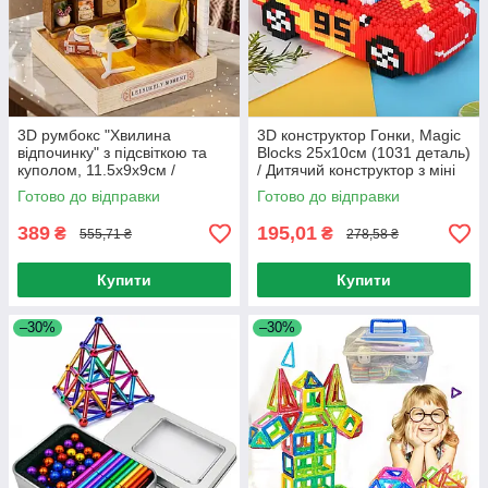
3D румбокс "Хвилина
3D конструктор Гонки, Magic
відпочинку" з підсвіткою та
Blocks 25х10см (1031 деталь)
куполом, 11.5х9х9см /
/ Дитячий конструктор з міні
Конструктор 3D / Інтер'єрний
блоків / Піксельний
Готово до відправки
Готово до відправки
конструктор / Румбокс
конструктор 3Д
389
195,01
₴
₴
555,71 ₴
278,58 ₴
Купити
Купити
–30%
–30%