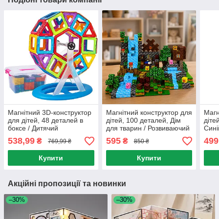
Магнітний 3D-конструктор
Магнітний конструктор для
Магн
для дітей, 48 деталей в
дітей, 100 деталей, Дім
діте
боксе / Дитячий
для тварин / Розвиваючий
Сині
конструктор на магнітах /
конструктор / Конструктор
конс
538,99
595
499
₴
₴
769,99 ₴
850 ₴
Конструктор розвиваючий
на магнітах
на м
Купити
Купити
Акційні пропозиції та новинки
–30%
–30%