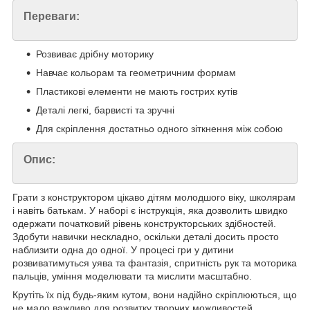
Переваги:
Розвиває дрібну моторику
Навчає кольорам та геометричним формам
Пластикові елементи не мають гострих кутів
Деталі легкі, барвисті та зручні
Для скріплення достатньо одного зіткнення між собою
Опис:
Грати з конструктором цікаво дітям молодшого віку, школярам
і навіть батькам. У наборі є інструкція, яка дозволить швидко
одержати початковий рівень конструкторських здібностей.
Здобути навички нескладно, оскільки деталі досить просто
наблизити одна до одної. У процесі гри у дитини
розвиватимуться уява та фантазія, спритність рук та моторика
пальців, уміння моделювати та мислити масштабно.
Крутіть їх під будь-яким кутом, вони надійно скріплюються, що
не мало важливо для розвитку творчих можливостей.