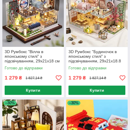
3D Румбокс "Вілла в
3D Румбокс "Будиночок в
японському стилі" з
японському стилі" з
підсвічуванням, 29х21х18 см
підсвічуванням, 29х21х18.8
/ Інтер'єрний конструктор /
см / 3D Інтер'єрний
Готово до відправки
Готово до відправки
3D-конструктор
конструктор / 3D-конструктор-
румбокс
1 279
1 279
₴
₴
1 827,14 ₴
1 827,14 ₴
Купити
Купити
–30%
–30%