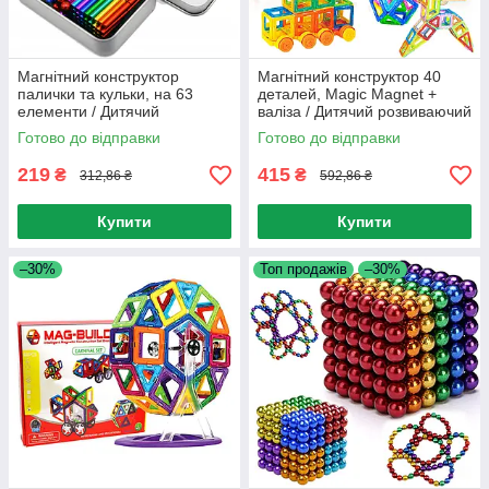
Магнітний конструктор
Магнітний конструктор 40
палички та кульки, на 63
деталей, Magic Magnet +
елементи / Дитячий
валіза / Дитячий розвиваючий
конструктор для розвитку на
конструктор-валіза для дітей
Готово до відправки
Готово до відправки
магнітах
219
415
₴
₴
312,86 ₴
592,86 ₴
Купити
Купити
–30%
Топ продажів
–30%