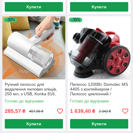
Купити
Купити
–30%
–30%
Ручний пилосос для
Пилосос 1200Вт, Domotec MS
видалення пилових кліщів,
4405 з контейнером /
250 мл, з USB, Konka 816,
Пилосос циклонний /
Білий / Бездротовий пилосос
Контейнерний пилосос
Готово до відправки
Готово до відправки
285,57
1 639,40
₴
₴
407,96 ₴
2 342 ₴
Купити
Купити