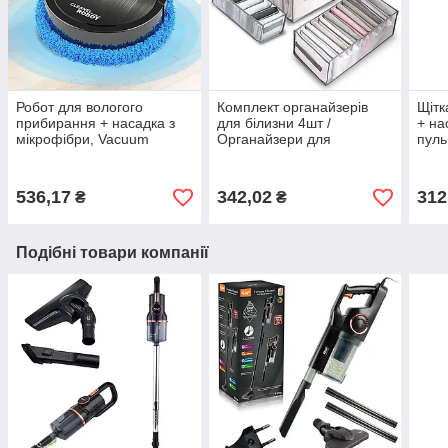
Робот для вологого
Комплект органайзерів
Щітк
прибирання + насадка з
для білизни 4шт /
+ на
мікрофібри, Vacuum
Органайзери для
пуль
cleaner LY-540, Чорний /
зберігання одягу / Набір
скре
Розумний робот для
органайзерів у шафу
прибирання будинку
536,17
342,02
312
₴
₴
Подібні товари компанії