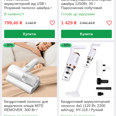
акумуляторний від USB /
швабра 1250Вт, X5 /
Розумний пилосос швабра /
Пароочисник побутовий
Робот-прибиральник для
універсальний / Парова
В наявності
Готово до відправки
дому
швабра
799,40
1 429
₴
₴
1 142 ₴
2 041,43 ₴
Купити
Купити
–30%
–30%
Бездротовий пилосос для
Бездротовий акумуляторний
видалення кліщів MITE
пилосос 4в1 (120 Вт, 2200
REMOVER, 300 Вт /
мА/год), HY-118 / Ручний
Акумуляторний пилосос
пилосос від акумулятора