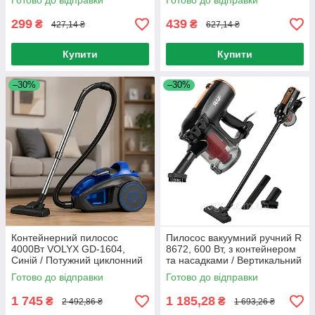
Готово до відправки
Готово до відправки
299
439
₴
₴
427,14 ₴
627,14 ₴
Купити
Купити
–30%
–30%
Контейнерний пилосос
Пилосос вакуумний ручний R
4000Вт VOLYX GD-1604,
8672, 600 Вт, з контейнером
Синій / Потужний циклонний
та насадками / Вертикальний
пилосос без мішка
пилосос
Готово до відправки
Готово до відправки
1 745
1 185,28
₴
₴
2 492,86 ₴
1 693,26 ₴