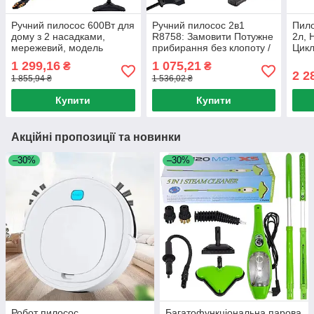
Ручний пилосос 600Вт для
Ручний пилосос 2в1
Пило
дому з 2 насадками,
R8758: Замовити Потужне
2л, 
мережевий, модель
прибирання без клопоту /
Цикл
R8759 / Вертикальний
Вертикальний пилосос
Пило
1 299,16
1 075,21
₴
₴
пилосос без мішка
провідний / Пилосос без
Піло
2 2
1 855,94 ₴
1 536,02 ₴
мішка
філь
Купити
Купити
Акційні пропозиції та новинки
–30%
–30%
Робот пилосос
Багатофункціональна парова