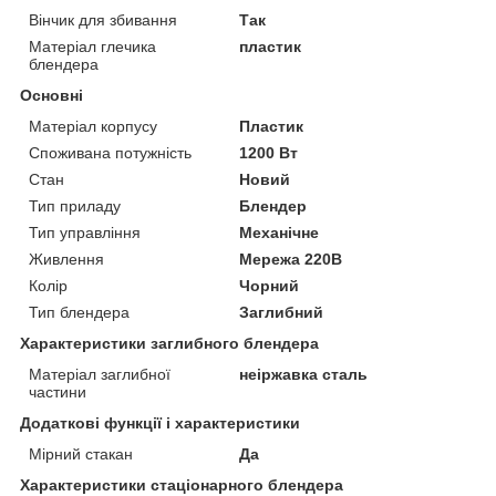
Вінчик для збивання
Так
Матеріал глечика
пластик
блендера
Основні
Матеріал корпусу
Пластик
Споживана потужність
1200 Вт
Стан
Новий
Тип приладу
Блендер
Тип управління
Механічне
Живлення
Мережа 220В
Колір
Чорний
Тип блендера
Заглибний
Характеристики заглибного блендера
Матеріал заглибної
неіржавка сталь
частини
Додаткові функції і характеристики
Мірний стакан
Да
Характеристики стаціонарного блендера