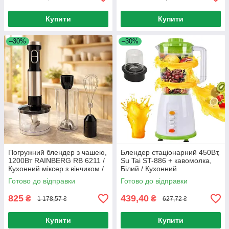
Купити
Купити
–30%
–30%
Погружний блендер з чашею,
Блендер стаціонарний 450Вт,
1200Вт RAINBERG RB 6211 /
Su Tai ST-886 + кавомолка,
Кухонний міксер з вінчиком /
Білий / Кухонний
Блендер подрібнювач
подрібнювач із чашею від
Готово до відправки
Готово до відправки
мережі
825
439,40
₴
₴
1 178,57 ₴
627,72 ₴
Купити
Купити