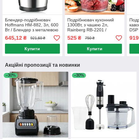
Блендер-подрібнювач
Подрібнювач кухонний
Подр
Hoffmans HM-882, 3л, 600
1300Вт, з чашею 2л,
каво
Вт / Блендер з металевою
Rainberg RB-2201 /
DSP 
чашею / Подрібнювач для
Блендер подрібнювач /
Кухо
645,12
525
919
₴
₴
921,60 ₴
750 ₴
кухні
Подрібнювач для кухні
блен
Купити
Купити
Акційні пропозиції та новинки
–30%
–30%