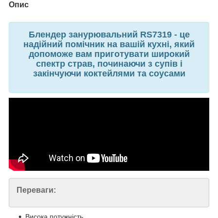
Опис
Блендер занурювальний RS7319 - це
надійний помічник на вашій кухні, який
допоможе вам приготувати широкий
спектр страв, починаючи з супів і
закінчуючи коктейлями та соусами
Переваги:
Висока потужність