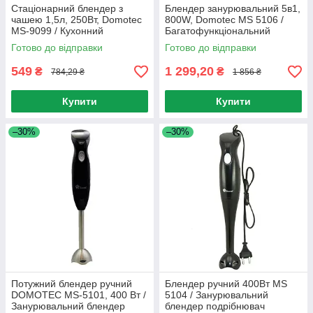
Стаціонарний блендер з
Блендер занурювальний 5в1,
чашею 1,5л, 250Вт, Domotec
800W, Domotec MS 5106 /
MS-9099 / Кухонний
Багатофункціональний
подрібнювач з кавомолкою
подрібнювач / Міні комбайн
Готово до відправки
Готово до відправки
549
1 299,20
₴
₴
784,29 ₴
1 856 ₴
Купити
Купити
–30%
–30%
Потужний блендер ручний
Блендер ручний 400Вт MS
DOMOTEC MS-5101, 400 Вт /
5104 / Занурювальний
Занурювальний блендер
блендер подрібнювач