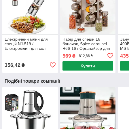
Електричний млин для
Набір для спецій 16
Зан
спецій NJ-519 /
баночок, Spice carousel
400В
Електромлин для солі,
R66-16 / Органайзер для
MS 5
перцю на батарейках /
спецій на обертовій
подр
569
435
₴
812,86 ₴
Електросільниця
підставці / Карусель для
бле
спецій
356,42
₴
Купити
Подібні товари компанії