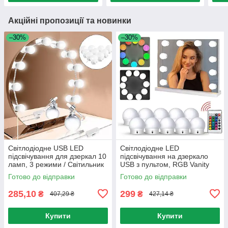
Акційні пропозиції та новинки
–30%
–30%
Світлодіодне USB LED
Світлодіодне LED
підсвічування для дзеркал 10
підсвічування на дзеркало
ламп, 3 режими / Світильник
USB з пультом, RGB Vanity
світлодіодний для дзеркала
Mirror Lights / Комплект
Готово до відправки
Готово до відправки
яскравих світильників
285,10
299
₴
₴
407,29 ₴
427,14 ₴
Купити
Купити