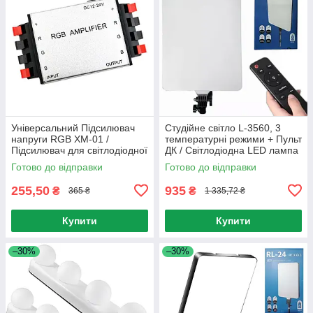
Універсальний Підсилювач
Студійне світло L-3560, 3
напруги RGB XM-01 /
температурні режими + Пульт
Підсилювач для світлодіодної
ДК / Світлодіодна LED лампа
стрічки / RGB підсилювач
для фото та відео
Готово до відправки
Готово до відправки
255,50
935
₴
₴
365 ₴
1 335,72 ₴
Купити
Купити
–30%
–30%