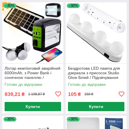
–30%
–30%
Ліхтар кемпінговий аварійний
Бездротова LED лампа для
6000mAh, з Power Bank і
дзеркала з присосок Studio
сонячною панеллю /
Glow Білий / Підсвічування
Акумуляторний ліхтар
для дзеркала
Готово до відправки
Готово до відправки
839,21
105
₴
₴
1 198,87 ₴
150 ₴
Купити
Купити
–30%
–30%