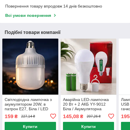
Повернення товару впродовж 14 днів безкоштовно
Всі умови повернення
Подібні товари компанії
Світлодіодна лампочка з
Аварійна LED-лампочка
Ламп
акумулятором 20W, в
20 Вт + 2 АКБ YY-9012
USB 
патрон Е27, Біла / LED
Біла / Акумуляторна
гачк
лампочка / Аварійне
лампа з гачком / Лампочка
ламп
159
145,08
195
₴
₴
227,14 ₴
207,26 ₴
освітлення / Автономна
на акумуляторах /
/ Пе
лампа
Світлодіодна лампочка
Купити
Купити