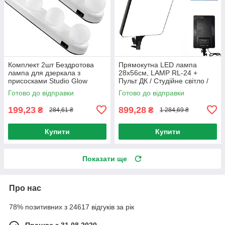
Комплект 2шт Бездротова
Прямокутна LED лампа
лампа для дзеркала з
28х56см, LAMP RL-24 +
присосками Studio Glow
Пульт ДК / Студійне світло /
Білий / Підсвічування для
Світлодіодна селфі лампа
Готово до відправки
Готово до відправки
дзеркала
199,23
899,28
₴
₴
284,61 ₴
1 284,69 ₴
Купити
Купити
Показати ще
Про нас
78% позитивних з 24617 відгуків за рік
Працює з 31.08.2020