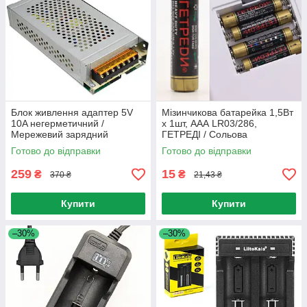
Блок живлення адаптер 5V
Мізинчикова батарейка 1,5Вт
10A негерметичний /
х 1шт, ААА LR03/286,
Мережевий зарядний
ГЕТРЕДІ / Сольова
пристрій / Імпульсний блок
батарейка
Готово до відправки
Готово до відправки
живлення
259
15
₴
₴
370 ₴
21,43 ₴
Купити
Купити
–30%
–30%