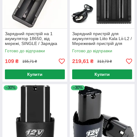
Зарядний пристрій на 1
Зарядний пристрій для
акумулятор 18650, від
акумуляторів Liito Kala Lii-L2 /
мережі, SINGLE / Зарядка
Мережевий пристрій для
для акумуляторних батарей
заряджання акумуляторів
Готово до відправки
Готово до відправки
109
219,61
₴
₴
155,71 ₴
313,73 ₴
Купити
Купити
–30%
–30%