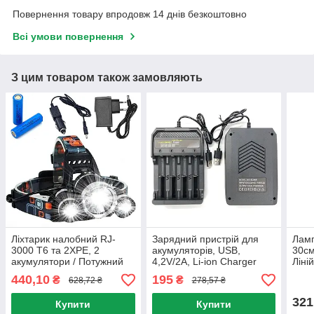
Повернення товару впродовж 14 днів безкоштовно
Всі умови повернення
З цим товаром також замовляють
Ліхтарик налобний RJ-
Зарядний пристрій для
Лам
3000 Т6 та 2XPE, 2
акумуляторів, USB,
30см
акумулятори / Потужний
4,2V/2A, Li-ion Charger
Ліні
акумуляторний ліхтар на
MS-5D84A / Універсальна
на м
440,10
195
₴
₴
628,72 ₴
278,57 ₴
голову з 3 світлодіодами
зарядка для батарей
порт
321
Купити
Купити