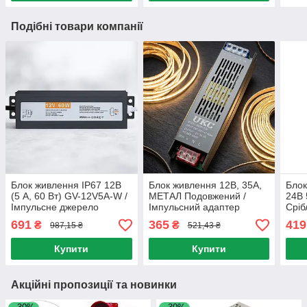
Подібні товари компанії
Блок живлення IP67 12В
Блок живлення 12В, 35А,
Блок
(5 А, 60 Вт) GV-12V5A-W /
МЕТАЛ Подовжений /
24В 
Імпульсне джерело
Імпульсний адаптер
Сріб
живлення / Блок живлення
живлення для
блок
691
365
419
₴
₴
987,15 ₴
521,43 ₴
для світлодіодної стрічки
світлодіодної стрічки
Мер
прис
Купити
Купити
Акційні пропозиції та новинки