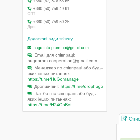
+380 (67) 878-53-65
+380 (50) 759-49-91
ОПТ
+380 (50) 759-50-25
Дроп
hugo.info.prom.ua@gmail.com
Email для співпраці
hugoprom.cooperation@gmail.com
Менеджер по співпраці або будь-
яких інших питаннях
https://t.me/HuGomanage
Дропшипінг
https://t.me/drophugo
Чат-бот по співпраці або будь-
яких інших питаннях
https://t.me/H24GoBot
Опи