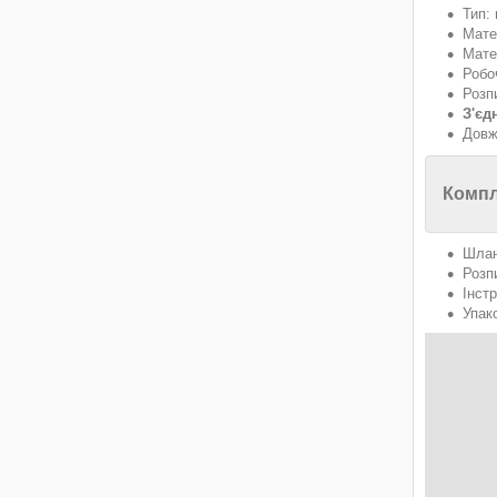
Тип:
Мате
Мате
Робоч
Розп
З'єд
Довж
Компл
Шлан
Розп
Інстр
Упак