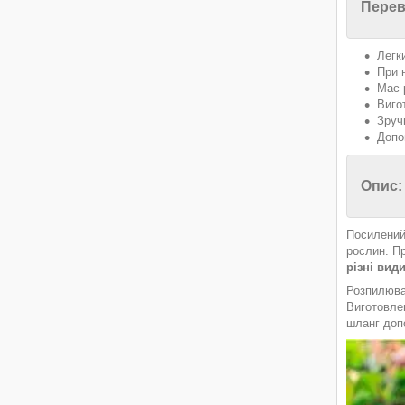
Перев
Легк
При 
Має 
Виго
Зручн
Допо
Опис:
Посилений
рослин. Пр
різні вид
Розпилюва
Виготовлен
шланг доп