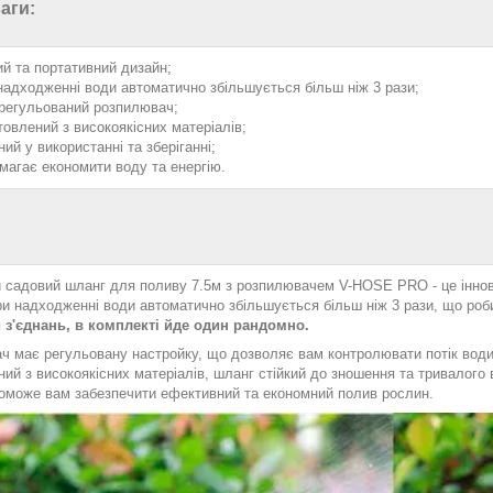
аги:
ий та портативний дизайн;
надходженні води автоматично збільшується більш ніж 3 рази;
регульований розпилювач;
товлений з високоякісних матеріалів;
ий у використанні та зберіганні;
магає економити воду та енергію.
 садовий шланг для поливу 7.5м з розпилювачем V-HOSE PRO - це іннова
и надходженні води автоматично збільшується більш ніж 3 рази, що робит
и з'єднань, в комплекті йде один рандомно.
ч має регульовану настройку, що дозволяє вам контролювати потік води
ий з високоякісних матеріалів, шланг стійкий до зношення та тривалого 
оможе вам забезпечити ефективний та економний полив рослин.