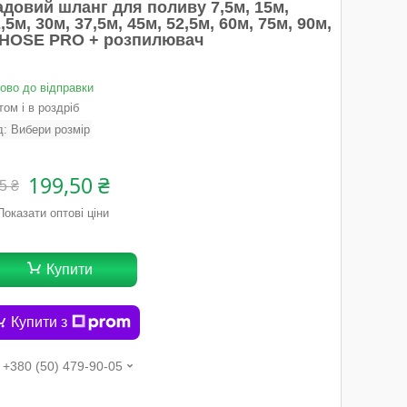
адовий шланг для поливу 7,5м, 15м,
,5м, 30м, 37,5м, 45м, 52,5м, 60м, 75м, 90м,
-HOSE PRO + розпилювач
тово до відправки
ом і в роздріб
д:
Вибери розмір
199,50 ₴
5 ₴
Показати оптові ціни
Купити
Купити з
+380 (50) 479-90-05