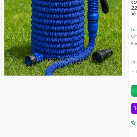
С
22
V
Го
Опт
Ко
28