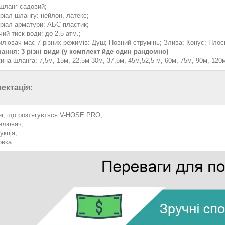
 шланг садовий;
ріал шлангу: нейлон, латекс;
ріал арматури: АБС-пластик;
ий тиск води: до 2,5 атм.;
илювач має 7 різних режимів: Душ; Повний струмінь; Злива; Конус; Плос
нання: 3 різні види (у комплект йде один рандомно)
ина шланга: 7,5м, 15м, 22,5м 30м, 37,5м, 45м,52,5 м, 60м, 75м, 90м, 120
ектація:
г, що розтягується V-HOSE PRO;
илювач;
укція;
овка.