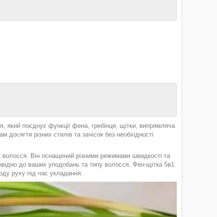
, який поєднує функції фена, гребінця, щітки, випрямляча
м досягти різних стилів та зачісок без необхідності
 волосся. Він оснащений різними режимами швидкості та
овідно до ваших уподобань та типу волосся. Фен-щітка 5в1
оду руху під час укладання.