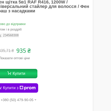
н щітка 5в1 RAF R416, 1200W /
ніверсальний стайлер для волосся / Фен
раш з насадками
тово до відправки
ом і в роздріб
д:
234568308
935 ₴
335,71 ₴
Показати оптові ціни
Купити
Купити з
+380 (50) 479-90-05