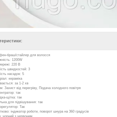
теристики:
 фен-браш/стайлер для волосся
жність: 1200W
мережі: 220 В
кість швидкостей: 3
ість насадок: 5
ріал: кераміка
вається: за 1-2 хв
м: Захист від перегріву, Подача холодного повітря
ентратор: так
дка-щітка: так
лька для підвішування: так
орегулятор: Так
тково: індикатор роботи, поворот шнура на 360 градусів
р: чорний з червоним