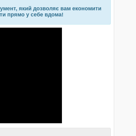
румент, який дозволяє вам економити
ти прямо у себе вдома!