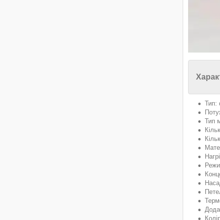
Харак
Тип:
Поту
Тип 
Кіль
Кільк
Мате
Нагрі
Режи
Конц
Наса
Пете
Терм
Дода
Колі