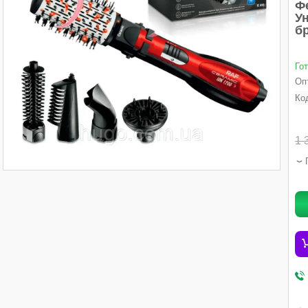
Фе
У
б
Го
Опт
Ко
1 