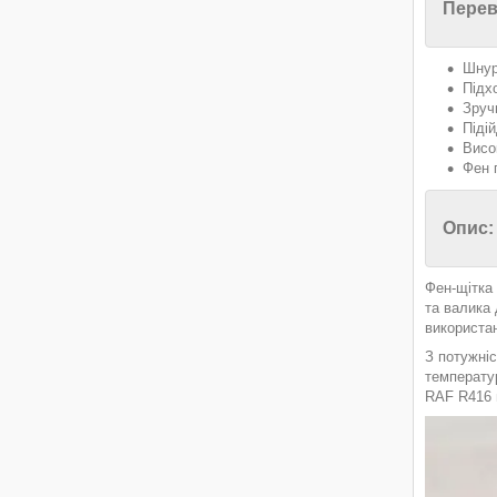
Перев
Шнур
Підх
Зруч
Піді
Висо
Фен 
Опис:
Фен-щітка 
та валика 
використан
З потужні
температур
RAF R416 