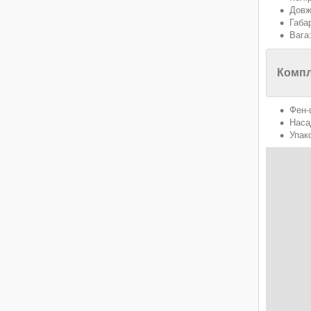
Довж
Габа
Вага:
Компл
Фен-
Наса
Упак