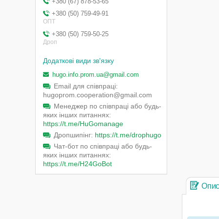
+380 (67) 878-53-65
+380 (50) 759-49-91
ОПТ
+380 (50) 759-50-25
Дроп
hugo.info.prom.ua@gmail.com
Email для співпраці
hugoprom.cooperation@gmail.com
Менеджер по співпраці або будь-
яких інших питаннях
https://t.me/HuGomanage
Дропшипінг
https://t.me/drophugo
Чат-бот по співпраці або будь-
яких інших питаннях
https://t.me/H24GoBot
Опи