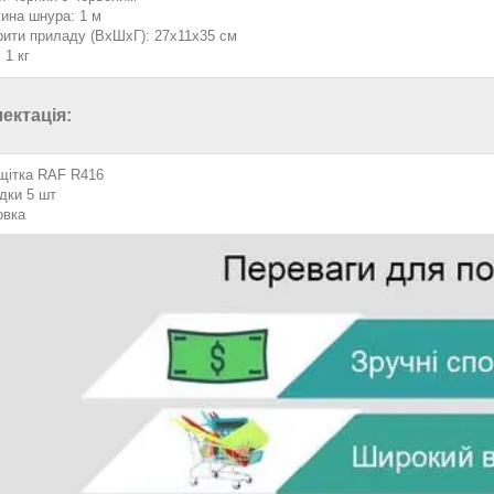
ина шнура: 1 м
рити приладу (ВхШхГ): 27х11х35 см
 1 кг
ектація:
щітка RAF R416
дки 5 шт
овка