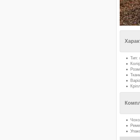
Харак
Тип:
Колі
Розм
Ткан
Варі
Кріп
Компл
Чохо
Реме
Упак