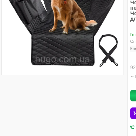
Ч
п
Чо
д
Го
Опт
Ко
92