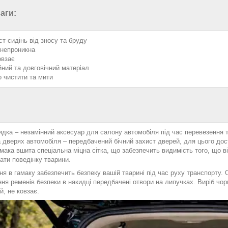
аги:
ст сидінь від зносу та бруду
непроникна
овзає
йний та довговічний матеріал
о чистити та мити
идка – незамінний аксесуар для салону автомобіля під час перевезення 
 дверях автомобіля – передбачений бічний захист дверей, для цього дост
мака вшита спеціальна міцна сітка, що забезпечить видимість того, що 
ати поведінку тварини.
я в гамаку забезпечить безпеку вашій тварині під час руху транспорту. 
ня ременів безпеки в накидці передбачені отвори на липучках. Виріб чор
й, не ковзає.