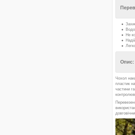
Перев
Захи
Водо
Не к
Наді
Легк
Опис:
Чохол нак
пластик на
частини га
контролюв
Перевезенн
використан
довговічни