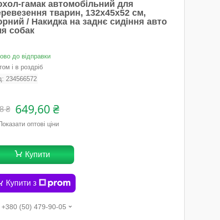
охол-гамак автомобільний для
еревезення тварин, 132х45х52 см,
рний / Накидка на заднє сидіння авто
ля собак
тово до відправки
ом і в роздріб
д:
234566572
649,60 ₴
8 ₴
Показати оптові ціни
Купити
Купити з
+380 (50) 479-90-05