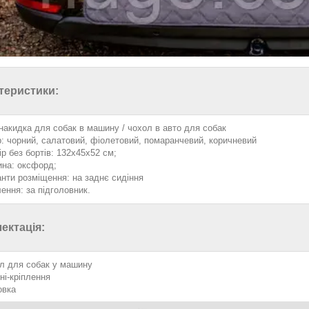
теристики:
 накидка для собак в машину / чохол в авто для собак
р: чорний, салатовий, фіолетовий, помаранчевий, коричневий
ір без бортів: 132х45х52 см;
ина: оксфорд;
анти розміщення: на заднє сидіння
лення: за підголовник.
ектація:
л для собак у машину
ні-кріплення
овка