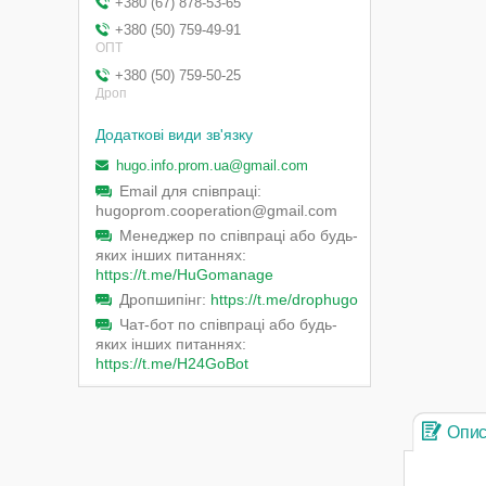
+380 (67) 878-53-65
+380 (50) 759-49-91
ОПТ
+380 (50) 759-50-25
Дроп
hugo.info.prom.ua@gmail.com
Email для співпраці
hugoprom.cooperation@gmail.com
Менеджер по співпраці або будь-
яких інших питаннях
https://t.me/HuGomanage
Дропшипінг
https://t.me/drophugo
Чат-бот по співпраці або будь-
яких інших питаннях
https://t.me/H24GoBot
Опи