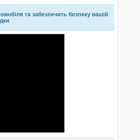
томобіля та забезпечить безпеку вашій
здки