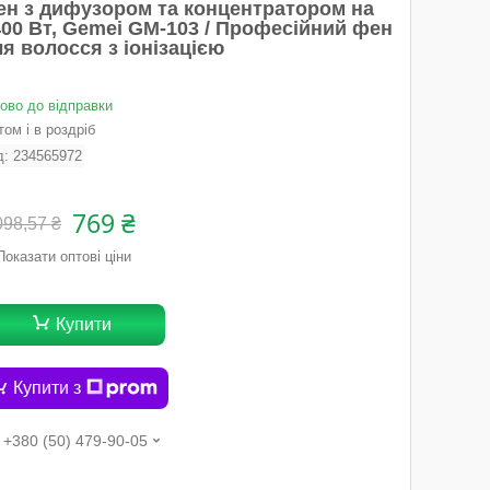
ен з дифузором та концентратором на
400 Вт, Gemei GM-103 / Професійний фен
я волосся з іонізацією
тово до відправки
ом і в роздріб
д:
234565972
769 ₴
098,57 ₴
Показати оптові ціни
Купити
Купити з
+380 (50) 479-90-05