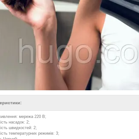
еристики:
живлення: мережа 220 В;
ість насадок: 2;
кість швидкостей: 2;
кість температурних режимів: 3;
р: Чорний;