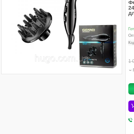
Ф
2
дл
Го
Опт
Ко
1 