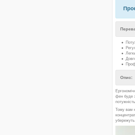
Проф
Перева
Поту
Регу
Легк
Довго
Проф
Опис:
Ергономіч
фен буде 
потужність
Тому вам 
концентрат
убережуть