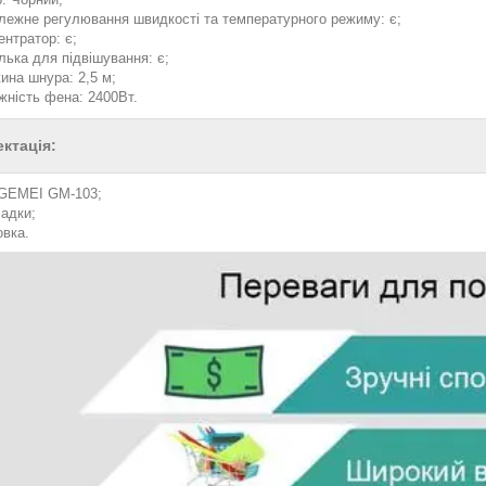
лежне регулювання швидкості та температурного режиму: є;
ентратор: є;
лька для підвішування: є;
ина шнура: 2,5 м;
жність фена: 2400Вт.
ктація:
GEMEI GM-103;
садки;
овка.