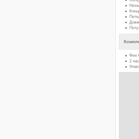
Неза
Конц
Пете
Довж
Поту
Компле
Фен 
2 на
Упак