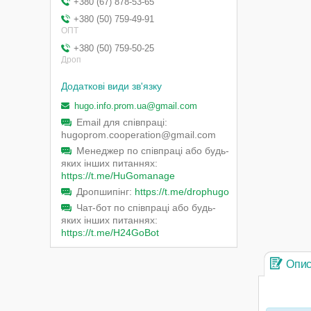
+380 (67) 878-53-65
+380 (50) 759-49-91
ОПТ
+380 (50) 759-50-25
Дроп
hugo.info.prom.ua@gmail.com
Email для співпраці
hugoprom.cooperation@gmail.com
Менеджер по співпраці або будь-
яких інших питаннях
https://t.me/HuGomanage
Дропшипінг
https://t.me/drophugo
Чат-бот по співпраці або будь-
яких інших питаннях
https://t.me/H24GoBot
Опи