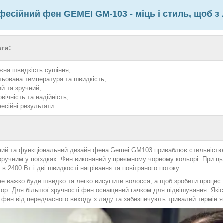
есійний фен GEMEI GM-103 - міць і стиль, щоб з 
ги:
жна швидкість сушіння;
льована температура та швидкість;
ий та зручний;
вічність та надійність;
есійні результати.
ний та функціональний дизайн фена Gemei GM103 приваблює стильністю т
зручним у поїздках. Фен виконаний у приємному чорному кольорі. При ц
 в 2400 Вт і дві швидкості нагрівання та повітряного потоку.
не важко буде швидко та легко висушити волосся, а щоб зробити процес 
ор. Для більшої зручності фен оснащений гачком для підвішування. Якісн
 фен від передчасного виходу з ладу та забезпечують тривалий термін я