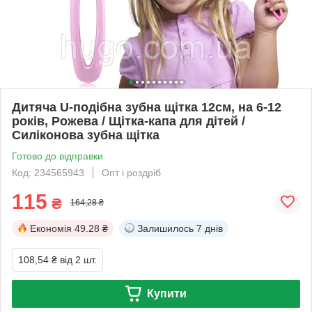
Дитяча U-подібна зубна щітка 12см, на 6-12
років, Рожева / Щітка-капа для дітей /
Силіконова зубна щітка
Готово до відправки
Код: 234565943
Опт і роздріб
115
₴
164,28 ₴
Економія
49.28 ₴
Залишилось
7 днів
108,54 ₴
від 2 шт.
Купити