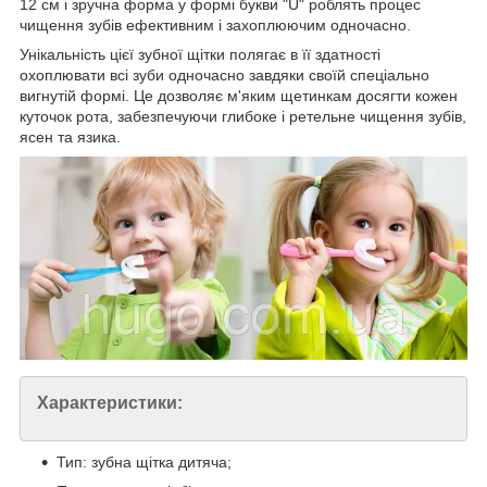
12 см і зручна форма у формі букви "U" роблять процес
чищення зубів ефективним і захоплюючим одночасно.
Унікальність цієї зубної щітки полягає в її здатності
охоплювати всі зуби одночасно завдяки своїй спеціально
вигнутій формі. Це дозволяє м'яким щетинкам досягти кожен
куточок рота, забезпечуючи глибоке і ретельне чищення зубів,
ясен та язика.
Характеристики:
Тип: зубна щітка дитяча;