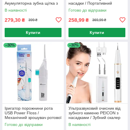
Акумуляторна зубна щітка з
насадки / Портативний
4-ма насадками
іригатор для порожнини рота
В наявності
Готово до відправки
279,30
258,99
₴
₴
399 ₴
369,99 ₴
Купити
Купити
–30%
–30%
Іригатор порожнини рота
Ультразвуковий очисник від
USB Power Floss /
зубного каменю PEICON з
Механічний зрошувач ротової
насадками / Зубний скалер
порожнини (портативний)
Готово до відправки
В наявності