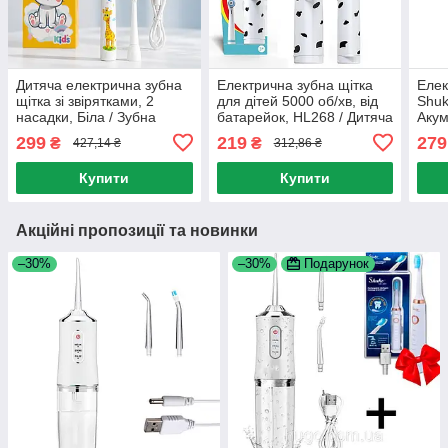
Дитяча електрична зубна
Електрична зубна щітка
Елек
щітка зі звірятками, 2
для дітей 5000 об/хв, від
Shuk
насадки, Біла / Зубна
батарейок, HL268 / Дитяча
Акум
щітка для дітей / Щітка зі
зубна щітка / Щітка зі
з 4-
299
219
279
₴
₴
427,14 ₴
312,86 ₴
змінною насадкою
змінною насадкою
Купити
Купити
Акційні пропозиції та новинки
–30%
–30%
Подарунок