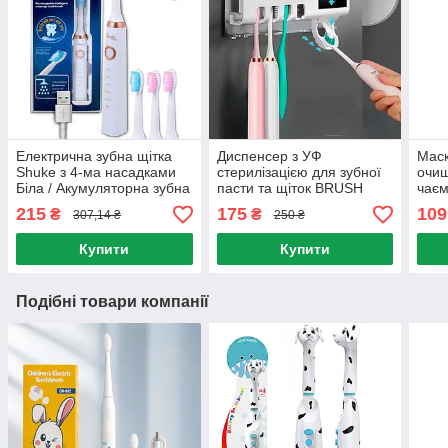
Електрична зубна щітка
Диспенсер з УФ
Маск
Shuke з 4-ма насадками
стерилізацією для зубної
очищ
Біла / Акумуляторна зубна
пасти та щіток BRUSH
чаєм
щітка / Зубні щітки
STERILIZER / Тримач для
глин
215
175
109
₴
₴
307,14 ₴
250 ₴
зубних щіток
цято
Купити
Купити
Подібні товари компанії