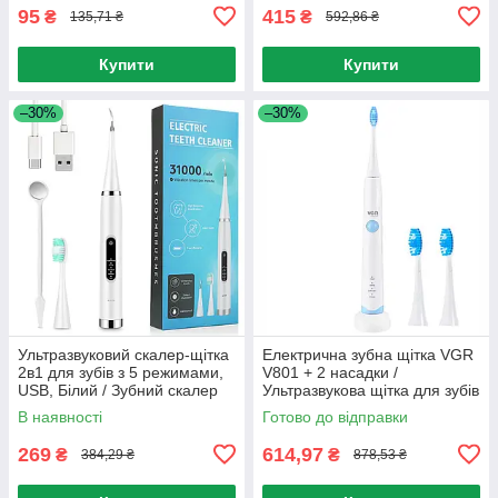
95
415
₴
₴
135,71 ₴
592,86 ₴
Купити
Купити
–30%
–30%
Ультразвуковий скалер-щітка
Електрична зубна щітка VGR
2в1 для зубів з 5 режимами,
V801 + 2 насадки /
USB, Білий / Зубний скалер
Ультразвукова щітка для зубів
/ Акумуляторна електрощітка
В наявності
Готово до відправки
269
614,97
₴
₴
384,29 ₴
878,53 ₴