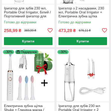
Іригатор для зубів 230 мл,
Іригатор з 2 насадками, 230
Portable Oral Irrigator, Білий /
мл, Portable Oral Irrigator +
Портативний іригатор для
Електрична зубна щітка
порожнини рота /
Готово до відправки
Готово до відправки
Бездротовий іригатор
258,99
473,28
₴
₴
369,99 ₴
676,11 ₴
Купити
Купити
–30%
Подарунок
–30%
Електрична зубна щітка
Іригатор для зубів 230 мл
Shuke + Глиняна маска /
Portable Oral Irrigator + 2