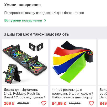
Умови повернення
Повернення товару впродовж 14 днів безкоштовно
Всі умови повернення
З цим товаром також замовляють
Дошка для віджимань
Фітнес резинки для
Вел
14в1, Foldable Push Up
тренувань 5 шт, з чохлом /
реабі
Board / Упори від підлоги /
Набір резинок для спорту
Вел
Тренажер для вправ
/ Стрічки еспандери для
для 
269
84,99
849
₴
₴
384,28 ₴
121,42 ₴
вправ
вел