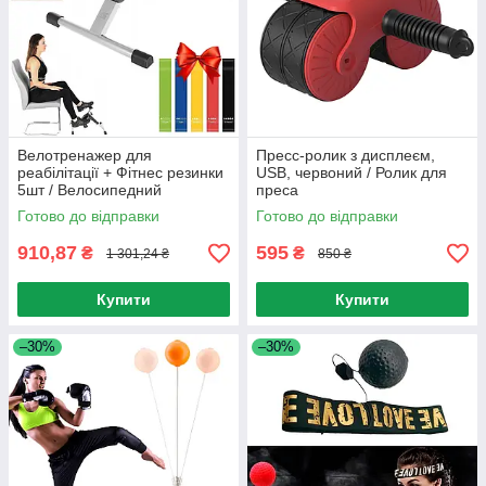
Велотренажер для
Пресс-ролик з дисплеєм,
реабілітації + Фітнес резинки
USB, червоний / Ролик для
5шт / Велосипедний
преса
тренажер / Тренажер
Готово до відправки
Готово до відправки
велосипед
910,87
595
₴
₴
1 301,24 ₴
850 ₴
Купити
Купити
–30%
–30%