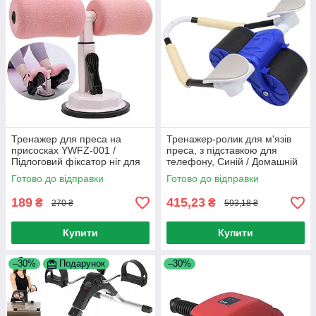
Тренажер для преса на
Тренажер-ролик для м'язів
присосках YWFZ-001 /
преса, з підставкою для
Підлоговий фіксатор ніг для
телефону, Синій / Домашній
фітнесу
фітнес-тренажер для живота
Готово до відправки
Готово до відправки
189
415,23
₴
₴
270 ₴
593,18 ₴
Купити
Купити
–30%
Подарунок
–30%