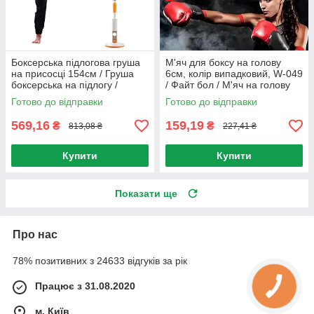
Боксерська підлогова груша
М'яч для боксу на голову
на присосці 154см / Груша
6см, колір випадковий, W-049
боксерська на підлогу /
/ Файт бол / М'яч на голову
Стійка для боксу / Швидкісна
для боксу
Готово до відправки
Готово до відправки
груша
569,16
159,19
₴
₴
813,08 ₴
227,41 ₴
Купити
Купити
Показати ще
Про нас
78% позитивних з 24633 відгуків за рік
Працює з 31.08.2020
м. Київ