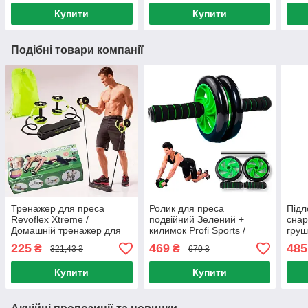
Купити
Купити
Подібні товари компанії
Тренажер для преса
Ролик для преса
Підл
Revoflex Xtreme /
подвійний Зелений +
снар
Домашній тренажер для
килимок Profi Sports /
груш
преса / Тренажер преса
Колесо для преса /
бокс
225
469
485
₴
₴
321,43 ₴
670 ₴
для дому
Тренажер для пресу
Трен
Купити
Купити