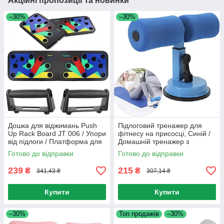
Акційні пропозиції та новинки
–30%
–30%
Дошка для віджимань Push
Підлоговий тренажер для
Up Rack Board JT 006 / Упори
фітнесу на присосці, Синій /
від підлоги / Платформа для
Домашній тренажер з
віджимань
фіксацією ніг / Спортивне
Готово до відправки
Готово до відправки
обладнання
239
215
₴
₴
341,43 ₴
307,14 ₴
Купити
Купити
–30%
Топ продажів
–30%