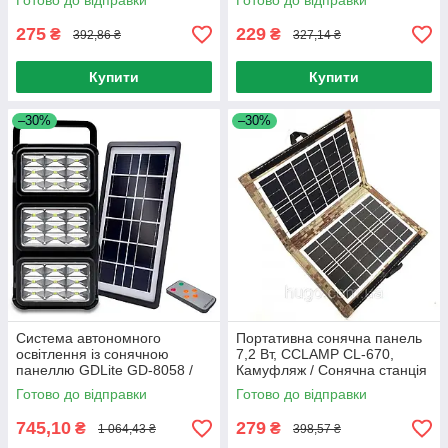
Готово до відправки
Готово до відправки
пристроїв
275
229
₴
₴
392,86 ₴
327,14 ₴
Купити
Купити
–30%
–30%
Система автономного
Портативна сонячна панель
освітлення із сонячною
7,2 Вт, CCLAMP CL-670,
панеллю GDLite GD-8058 /
Камуфляж / Сонячна станція
Портативна сонячна станція
для заряджання мобільних
Готово до відправки
Готово до відправки
пристроїв
745,10
279
₴
₴
1 064,43 ₴
398,57 ₴