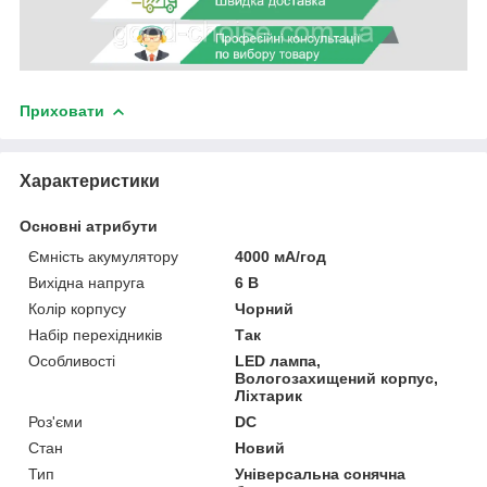
Приховати
Характеристики
Основні атрибути
Ємність акумулятору
4000 мА/год
Вихідна напруга
6 В
Колір корпусу
Чорний
Набір перехідників
Так
Особливості
LED лампа,
Вологозахищений корпус,
Ліхтарик
Роз'єми
DC
Стан
Новий
Тип
Універсальна сонячна