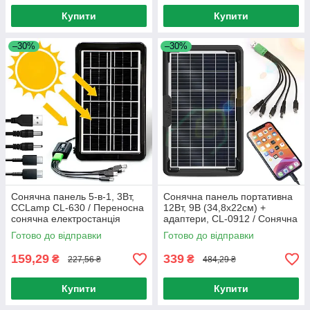
Купити
Купити
–30%
–30%
Сонячна панель 5-в-1, 3Вт,
Сонячна панель портативна
CCLamp CL-630 / Переносна
12Вт, 9В (34,8х22см) +
сонячна електростанція
адаптери, CL-0912 / Сонячна
зарядна станція
Готово до відправки
Готово до відправки
159,29
339
₴
₴
227,56 ₴
484,29 ₴
Купити
Купити