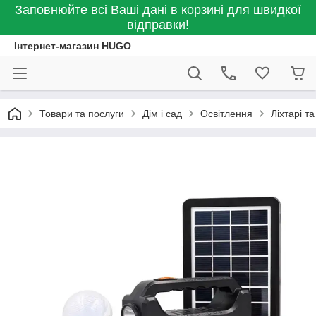
Заповнюйте всі Ваші дані в корзині для швидкої
відправки!
Інтернет-магазин HUGO
Товари та послуги
Дім і сад
Освітлення
Ліхтарі т