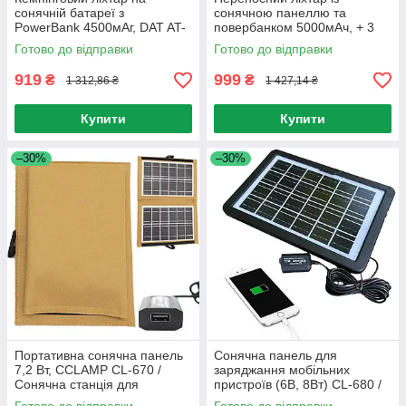
сонячній батареї з
сонячною панеллю та
PowerBank 4500мАг, DAT AT-
повербанком 5000мАч, + 3
118 + 3 лампи /
лампи, BL-80172 / Сонячна
Готово до відправки
Готово до відправки
Освітлювальна станція
зарядна станція
919
999
₴
₴
1 312,86 ₴
1 427,14 ₴
Купити
Купити
–30%
–30%
Портативна сонячна панель
Сонячна панель для
7,2 Вт, CCLAMP CL-670 /
заряджання мобільних
Сонячна станція для
пристроїв (6В, 8Вт) CL-680 /
заряджання мобільних
Портативна сонячна станція