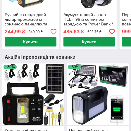
Ручний світлодіодний
Акумуляторний ліхтар
Пере
ліхтар-прожектор із
HEL-T96 із сонячною
соня
сонячною панеллю та
зарядкою та Power Bank /
пове
повербанком 2800мАч, 7
Кемпінговий ліхтар
3 ла
244,99
485,63
999
₴
₴
349,99 ₴
693,76 ₴
+ 54 SMD, HS-8029-1-A
переносний
Соня
Купити
Купити
Акційні пропозиції та новинки
–30%
–30%
Кемпінговий ліхтар на
Переносний ліхтар із