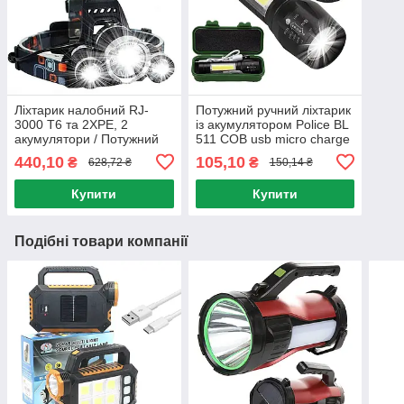
Ліхтарик налобний RJ-
Потужний ручний ліхтарик
3000 Т6 та 2XPE, 2
із акумулятором Police BL
акумулятори / Потужний
511 COB usb micro charge
акумуляторний ліхтар на
/ Світлодіодний LED ліхтар
440,10
105,10
₴
₴
628,72 ₴
150,14 ₴
голову з 3 світлодіодами
Купити
Купити
Подібні товари компанії