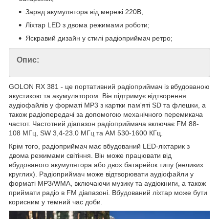
Заряд акумулятора від мережі 220В;
Ліхтар LED з двома режимами роботи;
Яскравий дизайн у стилі радіоприймач ретро;
Опис:
GOLON RX 381 - це портативний радіоприймач із вбудованою
акустикою та акумулятором. Він підтримує відтворення
аудіофайлів у форматі MP3 з картки пам'яті SD та флешки, а
також радіопередачі за допомогою механічного перемикача
частот. Частотний діапазон радіоприймача включає FM 88-
108 МГц, SW 3,4-23.0 МГц та AM 530-1600 КГц.
Крім того, радіоприймач має вбудований LED-ліхтарик з
двома режимами світіння. Він може працювати від
вбудованого акумулятора або двох батарейок типу (великих
круглих). Радіоприймач може відтворювати аудіофайли у
форматі MP3/WMA, включаючи музику та аудіокниги, а також
приймати радіо в FM діапазоні. Вбудований ліхтар може бути
корисним у темний час доби.