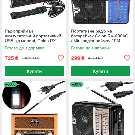
Радіоприймач
Портативне радіо на
акумуляторний портативний
батарейках Golon RX-А06АС
USB від мережі, Golon RX
/ Міні радіоприймач / FM
9922 / Радіо-колонка FM, SD,
радіоприймач
Готово до відправки
Готово до відправки
mp3
725
299
₴
₴
1 035,71 ₴
427,14 ₴
Купити
Купити
–30%
–30%