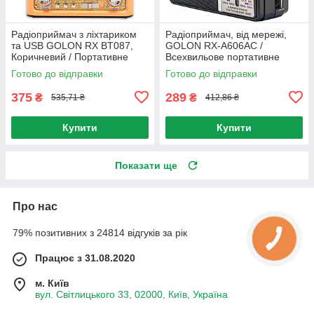
Радіоприймач з ліхтариком
Радіоприймач, від мережі,
та USB GOLON RX BT087,
GOLON RX-A606AC /
Коричневий / Портативне
Всехвильове портативне
радіо Bluetooth / ФМ радіо
радіо / FM радіоприймач
Готово до відправки
Готово до відправки
375
289
₴
₴
535,71 ₴
412,86 ₴
Купити
Купити
Показати ще
Про нас
79% позитивних з 24814 відгуків за рік
Працює з 31.08.2020
м. Київ
вул. Світлицького 33, 02000, Київ, Україна