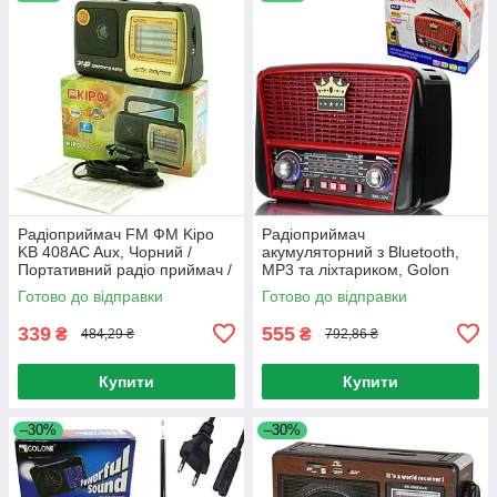
Радіоприймач FM ФМ Kipo
Радіоприймач
KB 408AC Aux, Чорний /
акумуляторний з Bluetooth,
Портативний радіо приймач /
MP3 та ліхтариком, Golon
Кишенькове міні радіо
RX-BT455S AM / Портативне
Готово до відправки
Готово до відправки
радіо
339
555
₴
₴
484,29 ₴
792,86 ₴
Купити
Купити
–30%
–30%