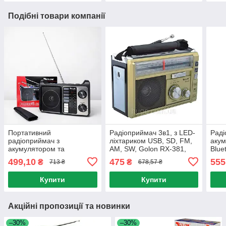
Подібні товари компанії
Портативний
Радіоприймач 3в1, з LED-
Рад
радіоприймач з
ліхтариком USB, SD, FM,
акум
акумулятором та
AM, SW, Golon RX-381,
Blue
ліхтариком, USB, GOLON
Золотистий /
ліхт
499,10
475
555
₴
₴
713 ₴
678,57 ₴
RX-333 / Радіо колонка /
Акумуляторне радіо
BT45
Приймач з ліхтариком /
раді
Купити
Купити
FM-радіо
Акційні пропозиції та новинки
–30%
–30%