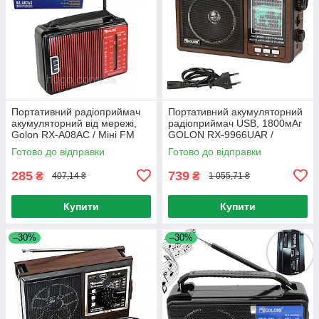
Портативний радіоприймач
Портативний акумуляторний
акумуляторний від мережі,
радіоприймач USB, 1800мАг
Golon RX-A08AC / Міні FM
GOLON RX-9966UAR /
радіо
Портативне FM радіо
Готово до відправки
Готово до відправки
285
739
₴
₴
407,14 ₴
1 055,71 ₴
Купити
Купити
–30%
–30%