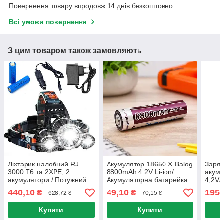
Повернення товару впродовж 14 днів безкоштовно
Всі умови повернення
З цим товаром також замовляють
Ліхтарик налобний RJ-
Акумулятор 18650 X-Balog
Заря
3000 Т6 та 2XPE, 2
8800mAh 4.2V Li-ion/
акум
акумулятори / Потужний
Акумуляторна батарейка
4,2V
акумуляторний ліхтар на
для ліхтариків
MS-5
440,10
49,10
195
₴
₴
628,72 ₴
70,15 ₴
голову з 3 світлодіодами
заря
Купити
Купити