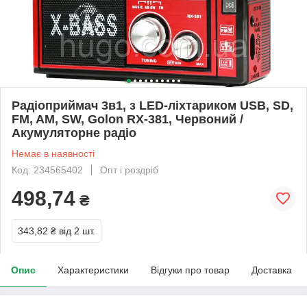
Радіоприймач 3в1, з LED-ліхтариком USB, SD,
FM, AM, SW, Golon RX-381, Червоний /
Акумуляторне радіо
Немає в наявності
Код: 234565402
Опт і роздріб
498,74
₴
343,82 ₴
від 2 шт.
Опис
Характеристики
Відгуки про товар
Доставка