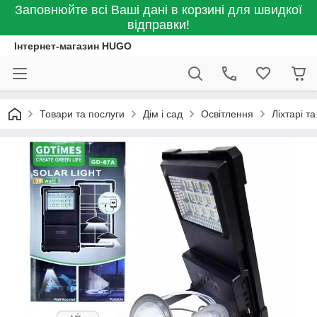
Заповнюйте всі Ваші дані в корзині для швидкої
відправки!
Інтернет-магазин HUGO
Товари та послуги
Дім і сад
Освітлення
Ліхтарі т