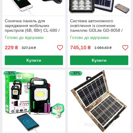
Сонячна панель для
Система автономного
заряджання мобільних
освітлення із сонячною
пристроїв (6В, 8Вт) CL-680 /
панеллю GDLite GD-8058 /
Портативна сонячна станція
Портативна сонячна станція
Готово до відправки
Готово до відправки
229
745,10
₴
₴
327,14 ₴
1 064,43 ₴
Купити
Купити
–30%
–30%