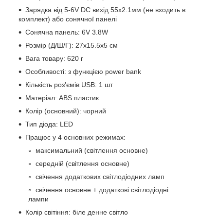
Зарядка від 5-6V DC вихід 55х2.1мм (не входить в
комплект) або сонячної панелі
Сонячна панель: 6V 3.8W
Розмір (Д/Ш/Г): 27х15.5х5 см
Вага товару: 620 г
Особливості: з функцією power bank
Кількість роз'ємів USB: 1 шт
Матеріал: ABS пластик
Колір (основний): чорний
Тип діода: LED
Працює у 4 основних режимах:
максимальний (світлення основне)
середній (світлення основне)
свічення додаткових світлодіодних ламп
свічення основне + додаткові світлодіодні
лампи
Колір світіння: біле денне світло