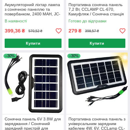
Акумуляторний ліхтар лампа
Портативна сонячна панель
з сонячною панеллю та
7,2 Вт, CCLAMP CL-670,
повербанком, 2400 MAH, JC-
Камуфляж / Сонячна станція
918 / Сонячна станція
для заряджання мобільних
В наявності
Готово до відправки
пристроїв
399,36
279
₴
₴
570,52 ₴
398,57 ₴
Купити
Купити
–30%
–30%
Сонячна панель 6V 3.8W для
Портативна сонячна панель з
заряджання / Сонячний
універсальним зарядним
зарядний пристрій для
кабелем 4W, 6V, CCLamp CL-