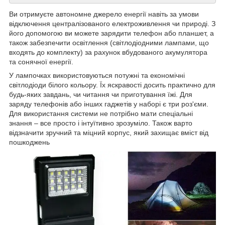
Ви отримуєте автономне джерело енергії навіть за умови
відключення централізованого електроживлення чи природі. З
його допомогою ви можете зарядити телефон або планшет, а
також забезпечити освітлення (світлодіодними лампами, що
входять до комплекту) за рахунок вбудованого акумулятора
та сонячної енергії.
У лампочках використовуються потужні та економічні
світлодіоди білого кольору. Їх яскравості досить практично для
будь-яких завдань, чи читання чи приготування їжі. Для
заряду телефонів або інших гаджетів у наборі є три роз'єми.
Для використання системи не потрібно мати спеціальні
знання – все просто і інтуїтивно зрозуміло. Також варто
відзначити зручний та міцний корпус, який захищає вміст від
пошкоджень