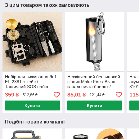
З цим товаром також замовляють
Набір для виживання 9в1
Нескінченний бензиновий
Нало
EL-2381 + кейс /
сірник Make Fire / Вічна
акум
Тактичний SOS набір
запальничка брелок /
8101
інструментів / Туристичний
Засіб для розпалу вогню
Акум
359
85,01
115
₴
₴
512,86 ₴
121,44 ₴
комплект виживальника
на г
Купити
Купити
Подібні товари компанії