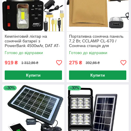
Кемпінговий ліхтар на
Портативна сонячна панель
сонячній батареї з
7,2 Вт, CCLAMP CL-670 /
PowerBank 4500мАг, DAT AT-
Сонячна станція для
118 + 3 лампи /
заряджання мобільних
Готово до відправки
Готово до відправки
Освітлювальна станція
пристроїв
919
275
₴
₴
1 312,86 ₴
392,86 ₴
Купити
Купити
–30%
–30%