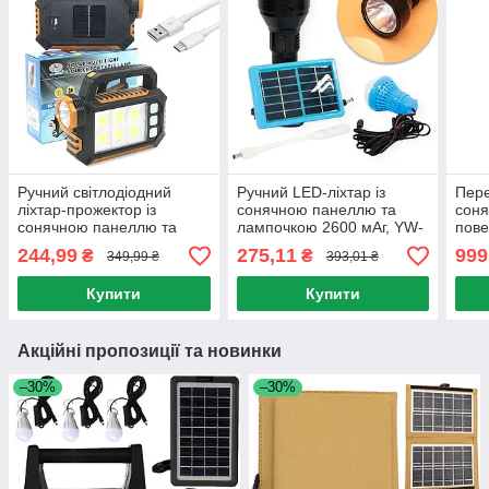
Ручний світлодіодний
Ручний LED-ліхтар із
Пере
ліхтар-прожектор із
сонячною панеллю та
соня
сонячною панеллю та
лампочкою 2600 мАг, YW-
пове
повербанком 2800мАч, 7
038 / Автономна сонячна
3 ла
244,99
275,11
999
₴
₴
349,99 ₴
393,01 ₴
+ 54 SMD, HS-8029-1-A
станція
Соня
Купити
Купити
Акційні пропозиції та новинки
–30%
–30%