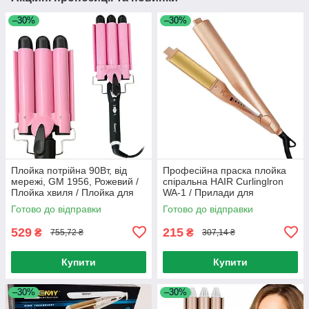
–30%
–30%
Плойка потрійна 90Вт, від
Професійна праска плойка
мережі, GM 1956, Рожевий /
спіральна HAIR Curlinglron
Плойка хвиля / Плойка для
WA-1 / Прилади для
волосся / Щипці для завивки
укладання волосся
Готово до відправки
Готово до відправки
волосся
529
215
₴
₴
755,72 ₴
307,14 ₴
Купити
Купити
–30%
–30%