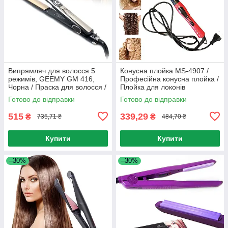
Випрямляч для волосся 5
Конусна плойка MS-4907 /
режимів, GEEMY GM 416,
Професійна конусна плойка /
Чорна / Праска для волосся /
Плойка для локонів
Плойка для волосся
Готово до відправки
Готово до відправки
515
339,29
₴
₴
735,71 ₴
484,70 ₴
Купити
Купити
–30%
–30%