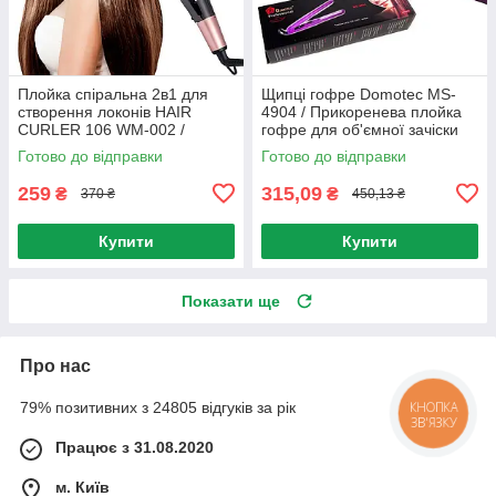
Плойка спіральна 2в1 для
Щипці гофре Domotec MS-
створення локонів HAIR
4904 / Прикоренева плойка
CURLER 106 WM-002 /
гофре для об'ємної зачіски
Спіральний випрямляч для
Готово до відправки
Готово до відправки
волосся
259
315,09
₴
₴
370 ₴
450,13 ₴
Купити
Купити
Показати ще
Про нас
79% позитивних з 24805 відгуків за рік
КНОПКА
ЗВ'ЯЗКУ
Працює з 31.08.2020
м. Київ