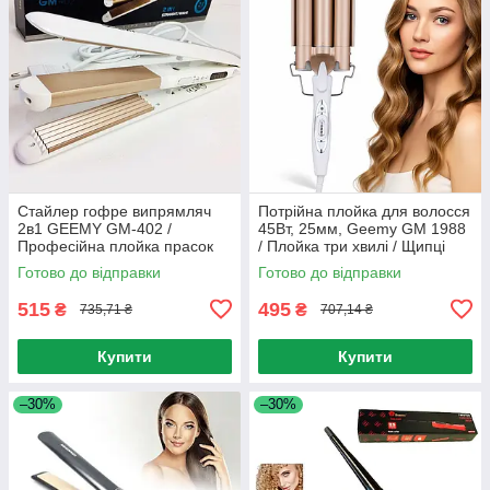
Стайлер гофре випрямляч
Потрійна плойка для волосся
2в1 GEEMY GM-402 /
45Вт, 25мм, Geemy GM 1988
Професійна плойка прасок
/ Плойка три хвилі / Щипці
для волосся
для створення хвиль
Готово до відправки
Готово до відправки
515
495
₴
₴
735,71 ₴
707,14 ₴
Купити
Купити
–30%
–30%