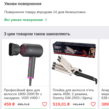
Умови повернення
Повернення товару впродовж 14 днів безкоштовно
Всі умови повернення
З цим товаром також замовляють
Професійний фен для
Плойка для волосся п'ять
Апар
волосся 1800-2000 Вт з
хвиль 45Вт, 2 режима,
мере
насадкою, VGR V400 /
Geemy GM-2933 / Щипці
638 
Потужний фен для
для завивки волосся з
воло
459
519,01
389
₴
₴
655,71 ₴
741,44 ₴
укладання волосся
регулюванням
дарс