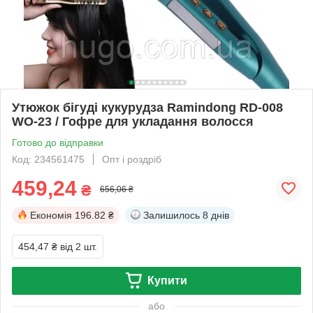
Утюжок бігуді кукурудза Ramindong RD-008
WO-23 / Гофре для укладання волосся
Готово до відправки
Код: 234561475
Опт і роздріб
459,24
₴
656,06 ₴
Економія
196.82 ₴
Залишилось
8 днів
454,47 ₴
від 2 шт.
Купити
або